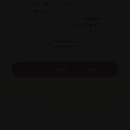
Nezapomeňte na střevní
An
mikroflóru!
dě
Kč 85,90
Kč
od 470,00 Kč
K produktu
Všechny OMNi-BiOTiC® produkty