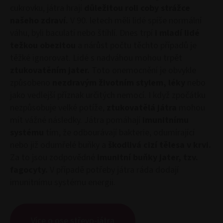
cukrovku, játra hrají
důležitou roli coby strážce
našeho zdraví.
V 90. letech měli lidé spíše normální
váhu, byli baculatí nebo štíhlí. Dnes trpí
i mladí lidé
težkou obezitou
a nárůst počtu těchto případů je
těžké ignorovat. Lidé s nadváhou mohou trpět
ztukovatěním jater.
Toto onemocnění je obvykle
způsobeno
nezdravým životním stylem, léky
nebo
jako vedlejší příznak určitých nemocí. I když zpočátku
nezpůsobuje velké potíže,
ztukovatělá játra
mohou
mít vážné následky. Játra pomáhají
imunitnímu
systému
tím, že odbourávají bakterie, odumírající
nebo již odumřelé buňky a
škodlivá cizí tělesa v krvi.
Za to jsou zodpovědné
imunitní buňky jater, tzv.
fagocyty.
V případě potřeby játra ráda dodají
imunitnímu systému energii.
Více o ose střevo-játra