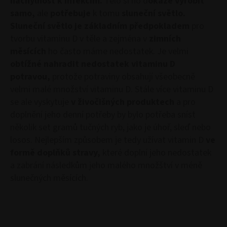
náchylnost k infekcím.
Tělo si ho d
okáže vyrobit
samo,
ale
potřebuje
k tomu
sluneční světlo.
Sluneční světlo je základním předpokladem
pro
tvorbu vitaminu D v těle a zejména v
zimních
měsících
ho často máme nedostatek. Je velmi
obtížné nahradit nedostatek vitaminu D
potravou,
protože potraviny obsahují všeobecně
velmi malé množství vitaminu D. Stále více vitaminu D
se ale vyskytuje
v živočišných produktech
a pro
doplnění jeho denní potřeby by bylo potřeba sníst
několik set gramů tučných ryb, jako je úhoř, sleď nebo
losos. Nejlepším způsobem je tedy užívat vitamin D
ve
formě doplňků stravy,
které doplní jeho nedostatek
a zabrání následkům jeho malého množštví v méně
slunečných měsících.