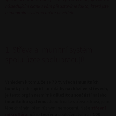
následujícím článku vám představíme fakta, která jste
o imunitním systému určitě nevěděli.
1.
Střeva a imunitní systém
spolu úzce spolupracují!
Vzhledem k tomu, že se
70 % všech imunitních
buněk
produkujících protilátky
nachází ve střevech,
je tento orgán nesmírně
důležitou součástí
našeho
imunitního systému.
Jsou-li naše střeva zdravá, jsme
lépe chráněni před různými nemocemi. Naše
střevní
mikroflóra,
jež je
tvořena
společenstvím až
100