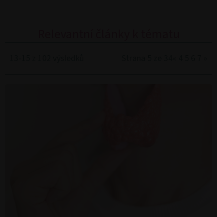
Relevantní články k tématu
13-15 z 102 výsledků
Strana 5 ze 34
«
4
5
6
7
»