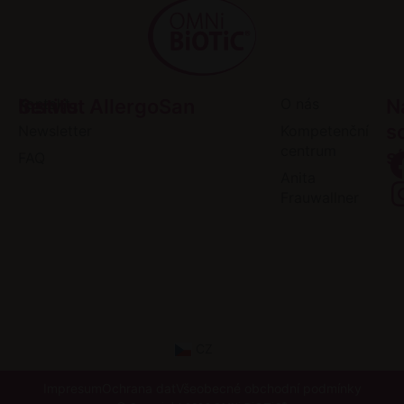
Servis
Kontakt
Institut AllergoSan
O nás
N
s
Newsletter
Kompetenční
centrum
sí
FAQ
Anita
Frauwallner
CZ
Impresum
Ochrana dat
Všeobecné obchodní podmínky