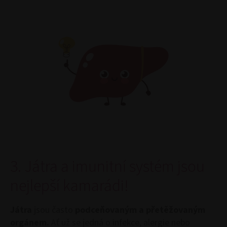
3. Játra a imunitní systém jsou
nejlepší kamarádi!
Játra
jsou často
podceňovaným a přetěžovaným
orgánem.
Ať už se jedná o infekce, alergie nebo