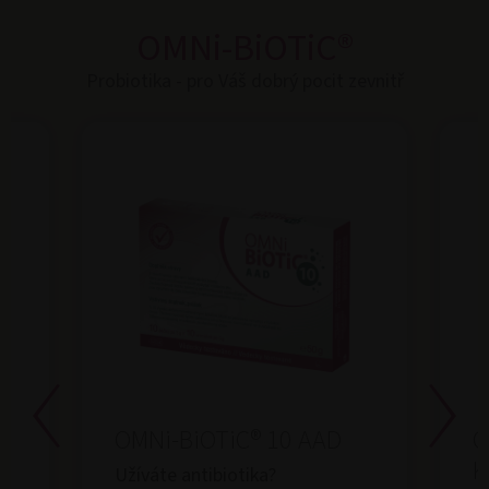
OMNi-BiOTiC®
Probiotika - pro Váš dobrý pocit zevnitř
OMNi-BiOTiC® 10 AAD
O
K
Užíváte antibiotika?