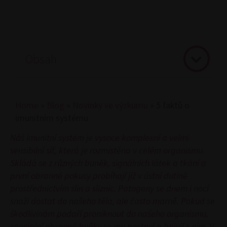
Obsah
Home
»
Blog
»
Novinky ve výzkumu
»
5 faktů o
imunitním systému
Náš imunitní systém je vysoce komplexní a velmi
sensibilní síť, která je rozmístěna v celém organismu.
Skládá se z různých buněk, signálních látek a tkání a
první obranné pokusy probíhají již v ústní dutině
prostřednictvím slin a sliznic. Patogeny se dnem i nocí
snaží dostat do našeho těla, ale často marně. Pokud se
škodlivinám podaří proniknout do našeho organismu,
specialní obranné buňky se mu postaví a bojují s ním. V