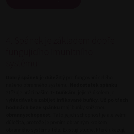
4. Spánek je základem dobře
fungujícího imunitního
systému!
Dobrý spánek
je
důležitý
pro fungování celého
našeho obranného systému.
Nedostatek spánku
ztěžuje práci našim
T- buňkám
, jejichž úkolem je
v
yhledávat a zabíjet infikované buňky.
Už po třech
hodinách beze spánku
mají buňky sníženou
obrannyschopnost
. Tato jejich schopnost je ale velmi
důležitá, protože je prvním obranným krokem
obranného systému těla. Existují studie, které ukazují,