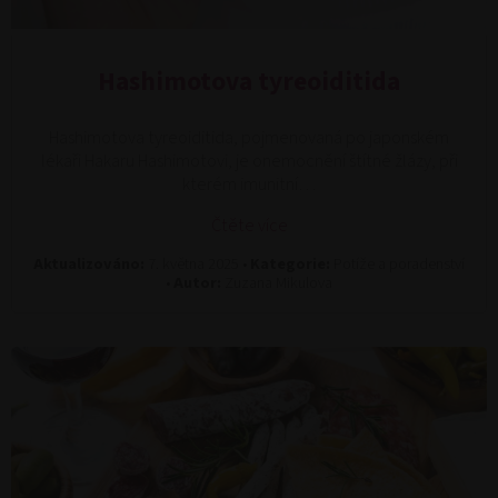
Hashimotova tyreoiditida
Hashimotova tyreoiditida, pojmenovaná po japonském
lékaři Hakaru Hashimotovi, je onemocnění štítné žlázy, při
kterém imunitní…
Čtěte více
Aktualizováno:
7. května 2025 •
Kategorie:
Potíže a poradenství
•
Autor:
Zuzana Mikulova