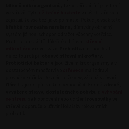
bilionů mikroorganismů,
tak utváří vnitřní prostředí
ve střevě. Tyto
užitečné bakterie
v našich střevech
zajišťují, že vše běží jako po másle. Pokud je však tato
křehká rovnováha narušena,
důmyslný obranný
systém již není schopen odrážet všechny vetřelce.
Proto je obzvláště důležité udržovat
střevní
mikroflóru
v rovnováze.
Probiotika
mohou hrát
důležitou roli při
obnově střevní mikroflóry.
Probiotické bakterie
jsou živé mikroorganismy a v
dostatečném množství ve
střevech
mají zdraví
prospěšné účinky. Je známo, že nevyvážená
střevní
flóra
hraje roli při vzniku onemocnění. Kromě
zdravé,
vyvážené stravy,
dostatečného pohybu
a
vyhýbání
se stresu
se k obnovení nebo udržení
rovnováhy ve
střevě
doporučuje užívání lékařsky relevantních
probiotik.