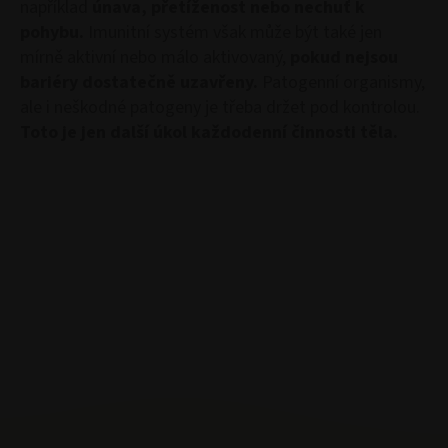
například
únava, přetíženost nebo nechuť k
pohybu.
Imunitní systém však může být také jen
mírně aktivní nebo málo aktivovaný,
pokud nejsou
bariéry dostatečně uzavřeny.
Patogenní organismy,
ale i neškodné patogeny je třeba držet pod kontrolou.
Toto je jen další úkol každodenní činnosti těla.