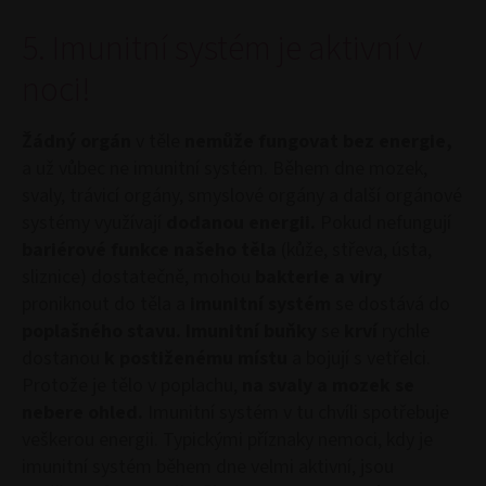
5. Imunitní systém je aktivní v
noci!
Žádný orgán
v těle
nemůže fungovat bez energie,
a už vůbec ne imunitní systém. Během dne mozek,
svaly, trávicí orgány, smyslové orgány a další orgánové
systémy využívají
dodanou energii.
Pokud nefungují
bariérové funkce našeho těla
(kůže, střeva, ústa,
sliznice) dostatečně, mohou
bakterie a viry
proniknout do těla a
imunitní systém
se dostává do
poplašného stavu.
Imunitní buňky
se
krví
rychle
dostanou
k postiženému místu
a bojují s vetřelci.
Protože je tělo v poplachu,
na svaly a mozek se
nebere ohled.
Imunitní systém v tu chvíli spotřebuje
veškerou energii. Typickými příznaky nemoci, kdy je
imunitní systém během dne velmi aktivní, jsou