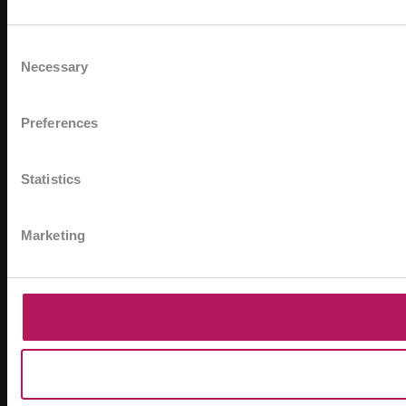
Consent
Necessary
Selection
Preferences
Statistics
Marketing
*A
zn
ME
OM