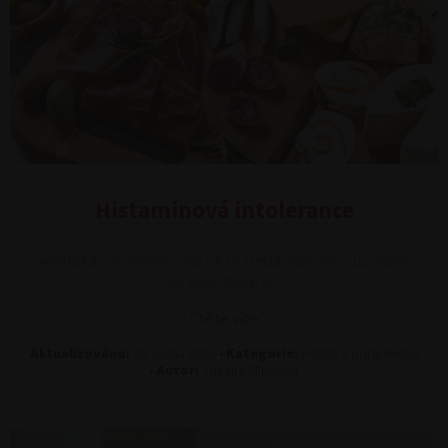
Histaminová intolerance
Sklenička červeného vína a k té třeba zralý sýr, a už máme
červené tváře a…
Čtěte více
Aktualizováno:
29. ledna 2025 •
Kategorie:
Potíže a poradenství
•
Autor:
Zuzana Mikulova