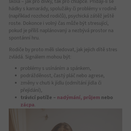
škola – jak pro dívky, tak pro chlapce. Přidají-li se
hádky s kamarády, spolužáky či problémy v rodině
(například rozchod rodičů), psychická zátěž ještě
roste. Dokonce i volný čas může být stresující,
pokud je příliš naplánovaný a nezbývá prostor na
spontánní hru.
Rodiče by proto měli sledovat, jak jejich dítě stres
zvládá. Signálem mohou být:
problémy s usínáním a spánkem,
podrážděnost, častý pláč nebo agrese,
změny v chuti k jídlu (odmítání jídla či
přejídání),
trávicí potíže –
nadýmání,
průjem
nebo
zácpa
.