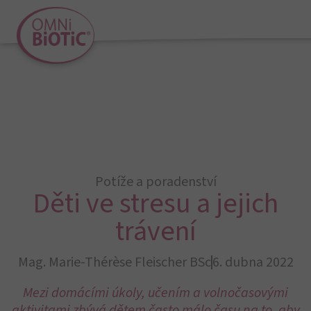
Potíže a poradenství
Děti ve stresu a jejich
trávení
Mag. Marie-Thérèse Fleischer BSc
6. dubna 2022
Mezi domácími úkoly, učením a volnočasovými
aktivitami zbývá dětem často málo času na to, aby