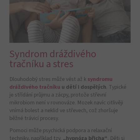
Syndrom dráždivého
tračníku a stres
Dlouhodobý stres může vést až k
syndromu
dráždivého tračníku
u dětí i dospělých
. Typické
je střídání průjmu a zácpy, protože střevní
mikrobiom není v rovnováze. Mozek navíc citlivěji
vnímá bolest a neklid ve střevech, což zhoršuje
běžné trávicí procesy.
Pomoci může psychická podpora a relaxační
techniky, například tzv.
„hypnóza břicha“
. Děti si