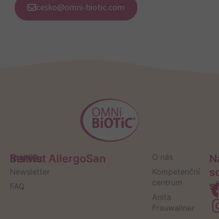
cesko@omni-biotic.com
Servis
Kontakt
Institut AllergoSan
O nás
N
s
Newsletter
Kompetenční
centrum
sí
FAQ
Anita
Frauwallner