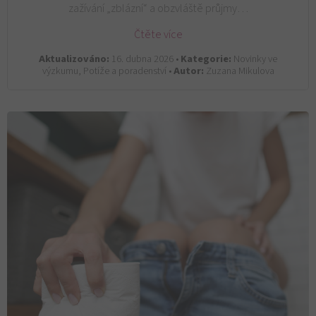
zažívání „zblázní“ a obzvláště průjmy…
Čtěte více
Aktualizováno:
16. dubna 2026 •
Kategorie:
Novinky ve
výzkumu, Potíže a poradenství •
Autor:
Zuzana Mikulova