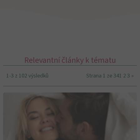
Relevantní články k tématu
1-3 z 102 výsledků
Strana 1 ze 34
1
2
3
»