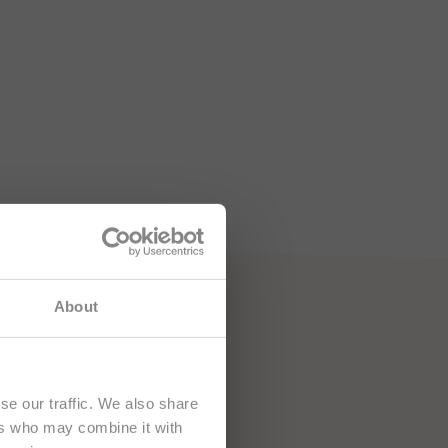
 richten sich
About
se our traffic. We also share
ers who may combine it with