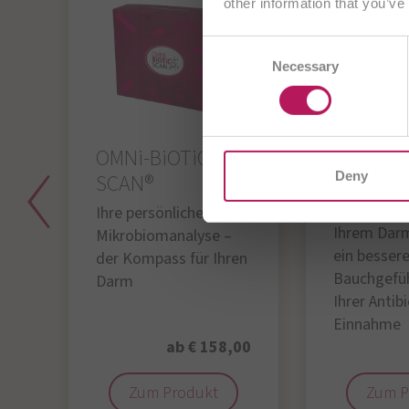
other information that you’ve
Consent
AE
Necessary
Selection
CZ
I
OMNi-BiOTiC
OMNi-Bi
Deny
SCAN®
Gleicht das
Ungleichge
Ihre persönliche
Ihrem Darm
Mikrobiomanalyse –
ein besser
der Kompass für Ihren
Bauchgefü
Darm
Ihrer Antib
Einnahme
95
ab € 158,00
Zum Produkt
Zum P