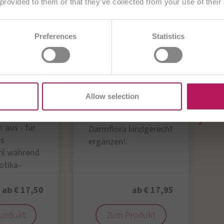
 provided to them or that they’ve collected from your use of their
Anderes Land wählen
BA
BE/NL
BE/FR
BG
CH/DE
Preferences
Statistics
DE
ES
EU
FR
GB
HR
T
ME
PL
RO
SI
SK
TR
OTiC® 10
OMNi-BiOTiC® 10
O
Allow selection
Kids
 bakterielle
D
wicht in
f
Antibiotikum?
 aus - für
„
Darmflora kindgerecht
es
ergänzen!
hl während
iotika-
ab € 17,50
ab € 17,95
rodukt
Zum Produkt