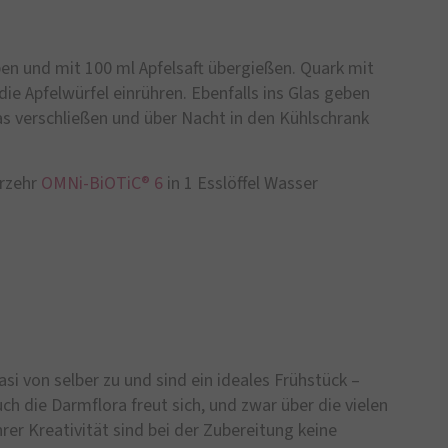
ben und mit 100 ml Apfelsaft übergießen. Quark mit
ie Apfelwürfel einrühren. Ebenfalls ins Glas geben
as verschließen und über Nacht in den Kühlschrank
erzehr
OMNi-BiOTiC® 6
in 1 Esslöffel Wasser
si von selber zu und sind ein ideales Frühstück –
uch die Darmflora freut sich, und zwar über die vielen
hrer Kreativität sind bei der Zubereitung keine