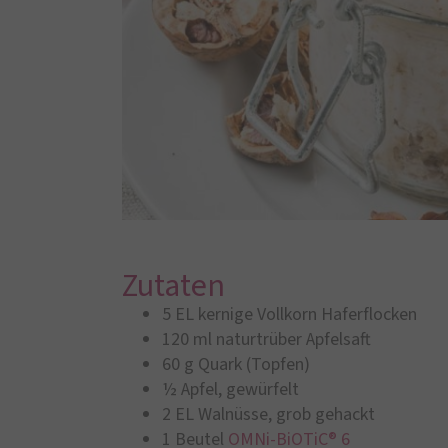
Zutaten
5 EL kernige Vollkorn Haferflocken
120 ml naturtrüber Apfelsaft
60 g Quark (Topfen)
½ Apfel, gewürfelt
2 EL Walnüsse, grob gehackt
1 Beutel
OMNi-BiOTiC® 6