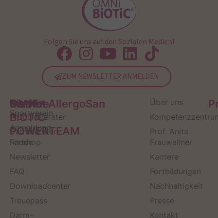
Folgen Sie uns auf den Sozialen Medien!
ZUM NEWSLETTER ANMELDEN
Service
Kontakt
OMNi-
Infos zum
Institut AllergoSan
Über uns
P
Sportverein
BiOTiC
Produktberater
Kompetenzzentru
Anmeldung
POWERTEAM
Darmberater
Prof. Anita
finden
Fanshop
Frauwallner
Newsletter
Karriere
FAQ
Fortbildungen
Downloadcenter
Nachhaltigkeit
Treuepass
Presse
Darm-
Kontakt