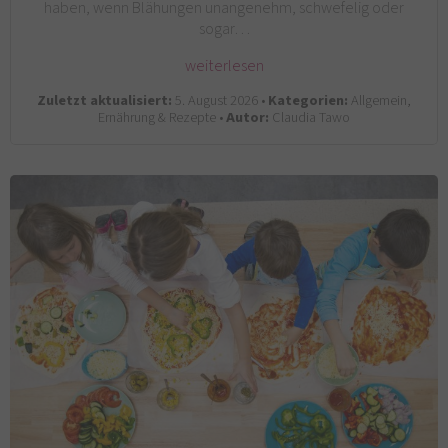
haben, wenn Blähungen unangenehm, schwefelig oder
sogar…
weiterlesen
Zuletzt aktualisiert:
5. August 2026 •
Kategorien:
Allgemein,
Ernährung & Rezepte •
Autor:
Claudia Tawo