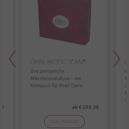
OMNi-BiOTiC SCAN®
O
Ihre persönliche
Gl
Mikrobiomanalyse – der
U
Kompass für Ihren Darm
au
B
A
95
ab € 158,00
Zum Produkt