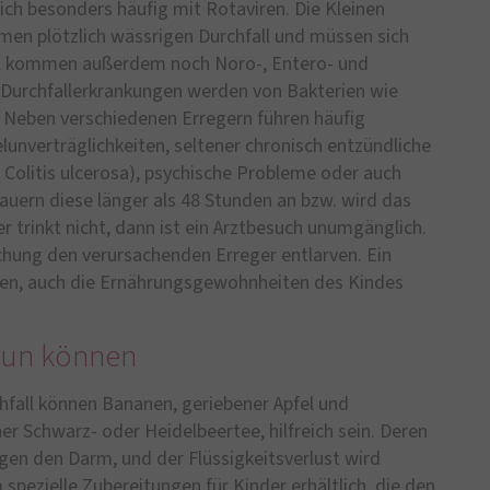
sich besonders häufig mit Rotaviren. Die Kleinen
men plötzlich wässrigen Durchfall und müssen sich
all kommen außerdem noch Noro-, Entero- und
 Durchfallerkrankungen werden von Bakterien wie
. Neben verschiedenen Erregern führen häufig
unverträglichkeiten, seltener chronisch entzündliche
olitis ulcerosa), psychische Probleme oder auch
Dauern diese länger als 48 Stunden an bzw. wird das
 trinkt nicht, dann ist ein Arztbesuch unumgänglich.
chung den verursachenden Erreger entlarven. Ein
gen, auch die Ernährungsgewohnheiten des Kindes
 tun können
hfall können Bananen, geriebener Apfel und
r Schwarz- oder Heidelbeertee, hilfreich sein. Deren
igen den Darm, und der Flüssigkeitsverlust wird
spezielle Zubereitungen für Kinder erhältlich, die den