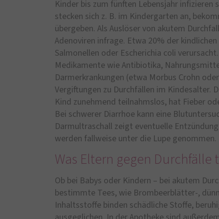
Kinder bis zum fünften Lebensjahr infizieren 
stecken sich z. B. im Kindergarten an, bekom
übergeben. Als Auslöser von akutem Durchf
Adenoviren infrage. Etwa 20% der kindlichen
Salmonellen oder Escherichia coli verursacht
Medikamente wie Antibiotika, Nahrungsmittel
Darmerkrankungen (etwa Morbus Crohn oder C
Vergiftungen zu Durchfällen im Kindesalter. 
Kind zunehmend teilnahmslos, hat Fieber oder
Bei schwerer Diarrhoe kann eine Blutuntersu
Darmultraschall zeigt eventuelle Entzündun
werden fallweise unter die Lupe genommen.
Was Eltern gegen Durchfälle
Ob bei Babys oder Kindern – bei akutem Durc
bestimmte Tees, wie Brombeerblätter-, dünne
Inhaltsstoffe binden schädliche Stoffe, beruh
ausgeglichen. In der Apotheke sind außerdem 