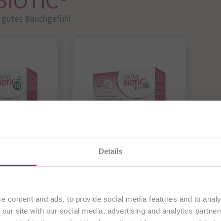
BiOTiC®
r gutes Bauchgefühl​
OTiC® 10
OMNi-BiOTiC® 10
O
en gerade unsere
österreichische Website
. Alle Inhalte
Details
Kids
 bakterielle
D
ausschließlich an Kunden aus
Österreich
.
wicht in
f
Antibiotikum?
 aus - für
„
Darmflora kindgerecht
Fortfahren
es
e content and ads, to provide social media features and to analy
ergänzen!
 our site with our social media, advertising and analytics partn
hl während