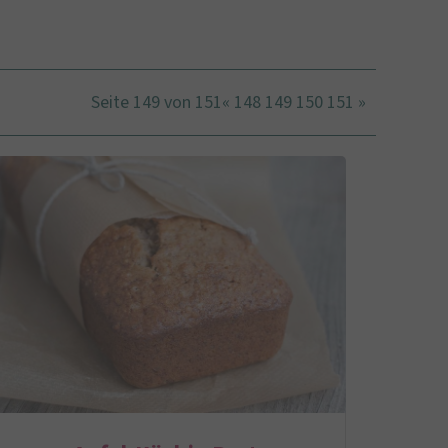
Seite 149 von 151
«
148
149
150
151
»