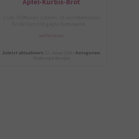
Apfel-Kürbis-Brot
1 Laib 70 Minuten Zutaten: Öl und Haferflocken
für die Form 500 g Äpfel Kürbiskerne…
weiterlesen
Zuletzt aktualisiert:
23. Januar 2024 •
Kategorien:
Ernährung & Rezepte