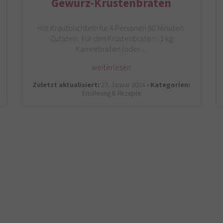
Gewürz-Krustenbraten
mit Krautbuchteln für 4 Personen 90 Minuten
Zutaten: Für den Krustenbraten: 1 kg
Karreebraten (oder…
weiterlesen
Zuletzt aktualisiert:
23. Januar 2024 •
Kategorien:
Ernährung & Rezepte