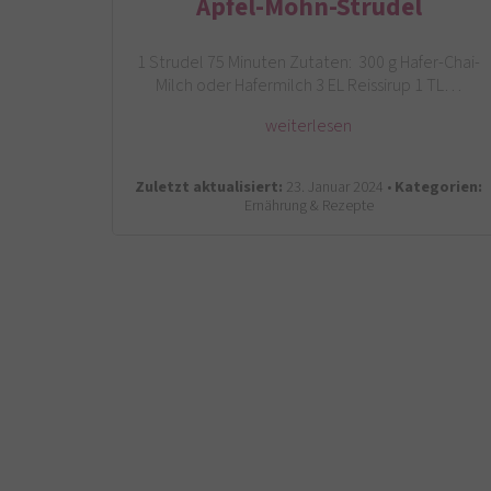
Apfel-Mohn-Strudel
1 Strudel 75 Minuten Zutaten: 300 g Hafer-Chai-
Milch oder Hafermilch 3 EL Reissirup 1 TL…
weiterlesen
Zuletzt aktualisiert:
23. Januar 2024 •
Kategorien:
Ernährung & Rezepte