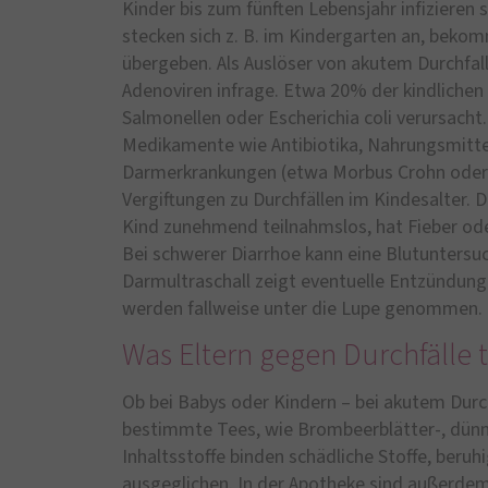
Kinder bis zum fünften Lebensjahr infizieren 
stecken sich z. B. im Kindergarten an, bekom
übergeben. Als Auslöser von akutem Durchf
Adenoviren infrage. Etwa 20% der kindlichen
Salmonellen oder Escherichia coli verursacht
Medikamente wie Antibiotika, Nahrungsmittel
Darmerkrankungen (etwa Morbus Crohn oder C
Vergiftungen zu Durchfällen im Kindesalter. 
Kind zunehmend teilnahmslos, hat Fieber oder
Bei schwerer Diarrhoe kann eine Blutuntersu
Darmultraschall zeigt eventuelle Entzündun
werden fallweise unter die Lupe genommen.
Was Eltern gegen Durchfälle
Ob bei Babys oder Kindern – bei akutem Durc
bestimmte Tees, wie Brombeerblätter-, dünne
Inhaltsstoffe binden schädliche Stoffe, beruh
ausgeglichen. In der Apotheke sind außerdem 