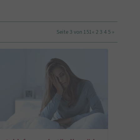
Seite 3 von 151
«
2
3
4
5
»