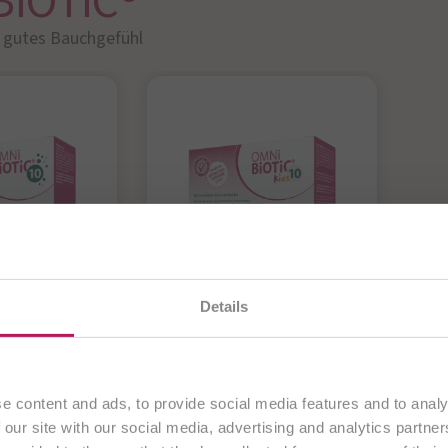
BiOTiC®
r gutes Bauchgefühl​
OTiC® 10
OMNi-BiOTiC® 10
O
en gerade unsere
österreichische Website
. Alle Inhalte
Details
Kids
 bakterielle
D
ausschließlich an Kunden aus
Österreich
.
wicht in
f
Antibiotikum?
 aus - für
„
Darmflora kindgerecht
Fortfahren
es
e content and ads, to provide social media features and to analy
ergänzen!
 our site with our social media, advertising and analytics partn
hl während