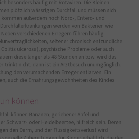
sich besonders häufig mit Rotaviren. Die Kleinen
men plötzlich wässrigen Durchfall und müssen sich
all kommen außerdem noch Noro-, Entero- und
 Durchfallerkrankungen werden von Bakterien wie
. Neben verschiedenen Erregern führen häufig
unverträglichkeiten, seltener chronisch entzündliche
olitis ulcerosa), psychische Probleme oder auch
Dauern diese länger als 48 Stunden an bzw. wird das
 trinkt nicht, dann ist ein Arztbesuch unumgänglich.
chung den verursachenden Erreger entlarven. Ein
gen, auch die Ernährungsgewohnheiten des Kindes
 tun können
hfall können Bananen, geriebener Apfel und
r Schwarz- oder Heidelbeertee, hilfreich sein. Deren
igen den Darm, und der Flüssigkeitsverlust wird
spezielle Zubereitungen für Kinder erhältlich, die den