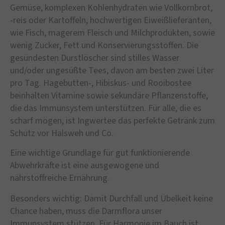
Gemüse, komplexen Kohlenhydraten wie Vollkornbrot,
-reis oder Kartoffeln, hochwertigen Eiweißlieferanten,
wie Fisch, magerem Fleisch und Milchprodukten, sowie
wenig Zucker, Fett und Konservierungsstoffen. Die
gesündesten Durstlöscher sind stilles Wasser
und/oder ungesüßte Tees, davon am besten zwei Liter
pro Tag. Hagebutten-, Hibiskus- und Rooibostee
beinhalten Vitamine sowie sekundäre Pflanzenstoffe,
die das Immunsystem unterstützen. Für alle, die es
scharf mögen, ist Ingwertee das perfekte Getränk zum
Schutz vor Halsweh und Co.
Eine wichtige Grundlage für gut funktionierende
Abwehrkräfte ist eine ausgewogene und
nährstoffreiche Ernährung.
Besonders wichtig: Damit Durchfall und Übelkeit keine
Chance haben, muss die Darmflora unser
Immunsystem stützen. Für Harmonie im Bauch ist