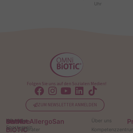
Uhr
Folgen Sie uns auf den Sozialen Medien!
ZUM NEWSLETTER ANMELDEN
Service
Kontakt
OMNi-
Infos zum
Institut AllergoSan
Über uns
P
Sportverein
BiOTiC
Produktberater
Kompetenzzentru