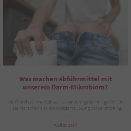
Was machen Abführmittel mit
unserem Darm-Mikrobiom?
Abführmittel – medizinisch „Laxantien“ genannt – gelten für
viele Menschen als unkomplizierte Lösung bei Verstopfung.
…
weiterlesen