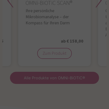
OMNi-BiOTiC SCAN®
O
Ihre persönliche
Gl
Mikrobiomanalyse – der
U
Kompass für Ihren Darm
au
B
A
95
ab € 158,00
Zum Produkt
Alle Produkte von OMNi-BiOTiC®