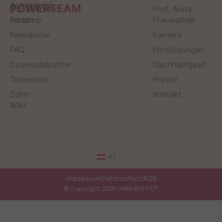
Anmeldung
POWERTEAM
Darmberater
Prof. Anita
finden
Fanshop
Frauwallner
Newsletter
Karriere
FAQ
Fortbildungen
Downloadcenter
Nachhaltigkeit
Treuepass
Presse
Darm-
Kontakt
Wiki
AT
Impressum
Datenschutz
AGB
© Copyright 2026 OMNi-BiOTiC®