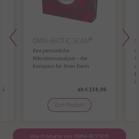
OMNi-BiOTiC SCAN®
O
Ihre persönliche
Gl
Mikrobiomanalyse – der
U
Kompass für Ihren Darm
au
B
A
95
ab € 158,00
Zum Produkt
Alle Produkte von OMNi-BiOTiC®