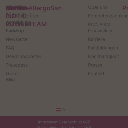
Service
Kontakt
OMNi-
Infos zum
Institut AllergoSan
Über uns
P
Sportverein
BiOTiC
Produktberater
Kompetenzzentru
Anmeldung
POWERTEAM
Darmberater
Prof. Anita
finden
Fanshop
Frauwallner
Newsletter
Karriere
FAQ
Fortbildungen
Downloadcenter
Nachhaltigkeit
Treuepass
Presse
Darm-
Kontakt
Wiki
AT
Impressum
Datenschutz
AGB