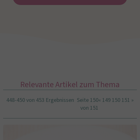
Relevante Artikel zum Thema
448-450 von 453 Ergebnissen
Seite 150
«
149
150
151
»
von 151