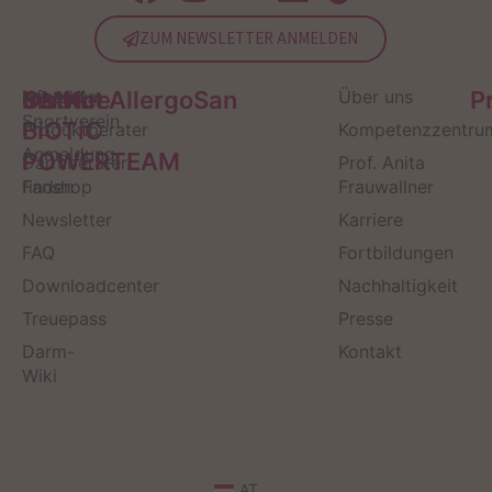
ZUM NEWSLETTER ANMELDEN
Service
Kontakt
OMNi-
Infos zum
Institut AllergoSan
Über uns
P
Sportverein
BiOTiC
Produktberater
Kompetenzzentru
Anmeldung
POWERTEAM
Darmberater
Prof. Anita
finden
Fanshop
Frauwallner
Newsletter
Karriere
FAQ
Fortbildungen
Downloadcenter
Nachhaltigkeit
Treuepass
Presse
Darm-
Kontakt
Wiki
AT