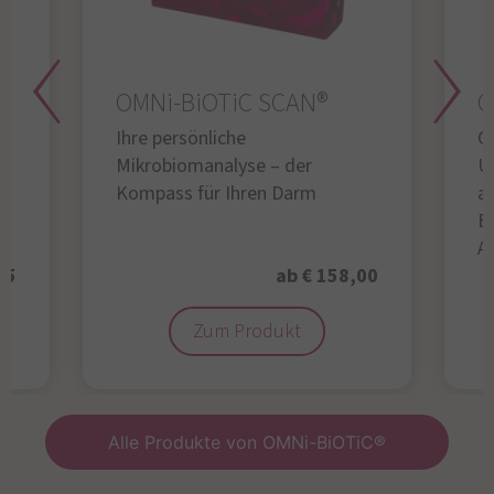
OMNi-BiOTiC SCAN®
O
Ihre persönliche
Gl
Mikrobiomanalyse – der
U
Kompass für Ihren Darm
au
B
A
95
ab € 158,00
Zum Produkt
Alle Produkte von OMNi-BiOTiC®