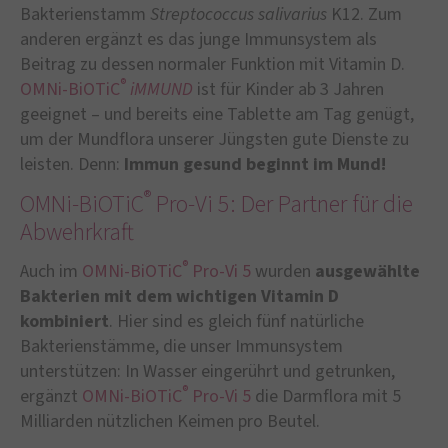
Bakterienstamm
Streptococcus salivarius
K12. Zum
anderen ergänzt es das junge Immunsystem als
Beitrag zu dessen normaler Funktion mit Vitamin D.
®
OMNi-BiOTiC
iMMUND
ist für Kinder ab 3 Jahren
geeignet – und bereits eine Tablette am Tag genügt,
um der Mundflora unserer Jüngsten gute Dienste zu
leisten. Denn:
Immun gesund beginnt im Mund!
®
OMNi-BiOTiC
Pro-Vi 5: Der Partner für die
Abwehrkraft
®
Auch im
OMNi-BiOTiC
Pro-Vi 5
wurden
ausgewählte
Bakterien mit dem wichtigen Vitamin D
kombiniert
. Hier sind es gleich fünf natürliche
Bakterienstämme, die unser Immunsystem
unterstützen: In Wasser eingerührt und getrunken,
®
ergänzt
OMNi-BiOTiC
Pro-Vi 5
die Darmflora mit 5
Milliarden nützlichen Keimen pro Beutel.