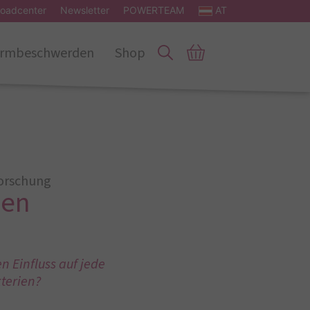
oadcenter
Newsletter
POWERTEAM
AT
rmbeschwerden
Shop
Forschung
ien
n Einfluss auf jede
terien?