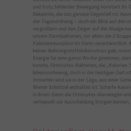
und trotz fehlender Bewegung konstant ihr G
Bekannte, die das genaue Gegenteil ist: Au
der Tagesordnung – doch ein Blick auf den vo
vergrößern und den Zeiger auf der Waage nac
unsere Darmbakterien, vor allem die 2 Gruppe
Kalorienresorption im Darm verantwortlich. 
keinen Nahrungsmittelüberschuss gab, musste
Energie für eine ganze Woche gewinnen, dam
konnte. Firmicutes-Bakterien, die „Kalorien
lebensnotwenig, doch in der heutigen Zeit is
Immerhin sind sie in der Lage, aus einer Gurk
Wiener Schnitzel enthalten ist. Scharfe Kalor
in ihrem Darm die Firmicutes überwiegen und
verkapselt zur Ausscheidung bringen können,