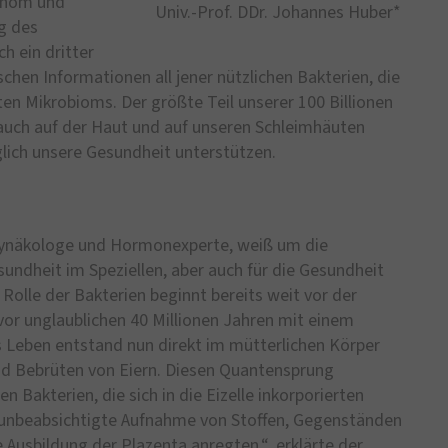
Genom und
Univ.-Prof. DDr. Johannes Huber*
g des
h ein dritter
hen Informationen all jener nützlichen Bakterien, die
en Mikrobioms. Der größte Teil unserer 100 Billionen
auch auf der Haut und auf unseren Schleimhäuten
glich unsere Gesundheit unterstützen.
 Gynäkologe und Hormonexperte, weiß um die
undheit im Speziellen, aber auch für die Gesundheit
olle der Bakterien beginnt bereits weit vor der
vor unglaublichen 40 Millionen Jahren mit einem
s Leben entstand nun direkt im mütterlichen Körper
nd Bebrüten von Eiern. Diesen Quantensprung
akterien, die sich in die Eizelle inkorporierten
er unbeabsichtigte Aufnahme von Stoffen, Gegenständen
Ausbildung der Plazenta anregten.“, erklärte der