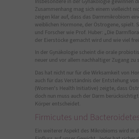
Insbesondere in der Gynäkologie gewinnen 
Zusammenhang mag sich einem vielleicht nic
zeigen klar auf, dass das Darmmikrobiom eine
weiblichen Hormone, der Östrogene, spielt. S
und Forscher wie Prof. Huber: „Die Darmflor
der Eierstöcke gemacht wird und wie viel fre
In der Gynäkologie scheint die orale probioti
neuer und vor allem nachhaltiger Zugang zu s
Das hat nicht nur für die Wirksamkeit von H
auch für das Verständnis der Entstehung von
(Women‘s Health Initiative) zeigte, dass Östr
doch nun muss auch der Darm berücksichtigt
Körper entscheidet.
Firmicutes und Bacteroidete
Ein weiterer Aspekt des Mikrobioms wird in
Einfluss auf unser Gewicht. Jeder hat sicher 