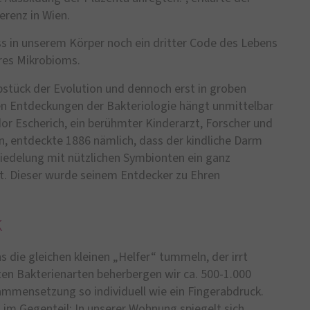
erenz in Wien.
 in unserem Körper noch ein dritter Code des Lebens
res Mikrobioms.
bstück der Evolution und dennoch erst in groben
en Entdeckungen der Bakteriologie hängt unmittelbar
r Escherich, ein berühmter Kinderarzt, Forscher und
n, entdeckte 1886 nämlich, dass der kindliche Darm
esiedelung mit nützlichen Symbionten ein ganz
. Dieser wurde seinem Entdecker zu Ehren
k
s die gleichen kleinen „Helfer“ tummeln, der irrt
ten Bakterienarten beherbergen wir ca. 500-1.000
ammensetzung so individuell wie ein Fingerabdruck.
z im Gegenteil: In unserer Wohnung spiegelt sich