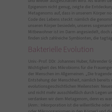
und wieder ausgeschalten wird. Als wären 
Epigenom nicht genug, zeigte die Entdeckun
Metagenoms auf, dass in unserem Körper noc
Code des Lebens steckt: nämlich die genomisc
unseren Körper besiedeln, unseres sogenannt
Mitbewohner ist im Darm angesiedelt, doch 
finden sich zahlreiche Symbionten, die tagtä
Bakterielle Evolution
Univ.-Prof. DDr. Johannes Huber, führender
Wichtigkeit des Mikrobioms für die Frauenges
der Menschen im Allgemeinen. „Die tragende R
Entstehung der Menschheit, nämlich bereits 
evolutionsgeschichtlichen Meilenstein: Neue
und nicht mehr ausschließlich durch Legen u
verdanken wir dem Metagenom, denn es waren B
(Anm.: Inkorporation ist die willentliche od
oder Mikroorganismen in den Körper) und die 