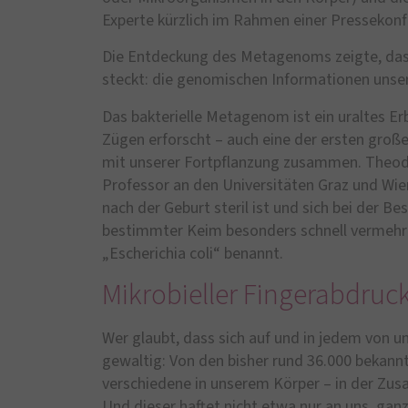
Experte kürzlich im Rahmen einer Pressekonf
Die Entdeckung des Metagenoms zeigte, dass
steckt: die genomischen Informationen unse
Das bakterielle Metagenom ist ein uraltes Er
Zügen erforscht – auch eine der ersten groß
mit unserer Fortpflanzung zusammen. Theodo
Professor an den Universitäten Graz und Wie
nach der Geburt steril ist und sich bei der B
bestimmter Keim besonders schnell vermehrt
„Escherichia coli“ benannt.
Mikrobieller Fingerabdruc
Wer glaubt, dass sich auf und in jedem von un
gewaltig: Von den bisher rund 36.000 bekann
verschiedene in unserem Körper – in der Zus
Und dieser haftet nicht etwa nur an uns, gan