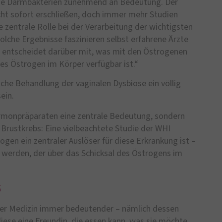
die Darmbakterien zunehmend an Bedeutung. Der
ht sofort erschließen, doch immer mehr Studien
 zentrale Rolle bei der Verarbeitung der wichtigsten
olche Ergebnisse faszinieren selbst erfahrene Ärzte
a entscheidet darüber mit, was mit den Östrogenen
ies Östrogen im Körper verfügbar ist.“
sche Behandlung der vaginalen Dysbiose ein völlig
ein.
ormonpräparaten eine zentrale Bedeutung, sondern
 Brustkrebs: Eine vielbeachtete Studie der WHI
ogen ein zentraler Auslöser für diese Erkrankung ist –
 werden, der über das Schicksal des Östrogens im
s
 der Medizin immer bedeutender – nämlich dessen
diese eine Freundin, die essen kann, was sie möchte