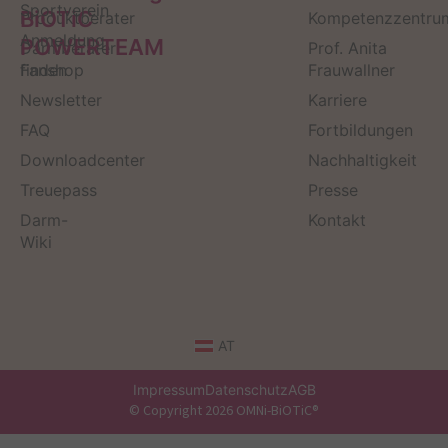
Sportverein
BiOTiC
Produktberater
Kompetenzzentru
Anmeldung
POWERTEAM
Darmberater
Prof. Anita
finden
Fanshop
Frauwallner
Newsletter
Karriere
FAQ
Fortbildungen
Downloadcenter
Nachhaltigkeit
Treuepass
Presse
Darm-
Kontakt
Wiki
AT
Impressum
Datenschutz
AGB
© Copyright 2026 OMNi-BiOTiC®