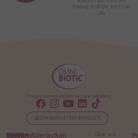
8:00 Uhr bis 15:00 Uhr
Freitag: 8:00 Uhr bis 13:00
Uhr
Folgen Sie uns auf den Sozialen Medien!
ZUM NEWSLETTER ANMELDEN
Service
Kontakt
OMNi-
Infos zum
Institut AllergoSan
Über uns
P