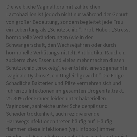
Die weibliche Vaginalflora mit zahlreichen
Lactobazillen ist jedoch nicht nur während der Geburt
von großer Bedeutung, sondern begleitet jede Frau
ein Leben lang als „Schutzschild“. Prof. Huber: „Stress,
hormonelle Veränderungen (wie in der
Schwangerschaft, den Wechseljahren oder durch
hormonelle Verhütungsmittel), Antibiotika, Rauchen,
zuckerreiches Essen und vieles mehr machen diesen
Schutzschild ‚bröckelig‘, es entsteht eine sogenannte
‚vaginale Dysbiose‘, ein Ungleichgewicht.“ Die Folge:
Schädliche Bakterien und Pilze vermehren sich und
führen zu Infektionen im gesamten Urogenitaltrakt.
25-30% der Frauen leiden unter bakteriellen
Vaginosen, zahlreiche unter Scheidenpilz und
Scheidentrockenheit, auch rezidivierende
Harnwegsinfektionen treten häufig auf. Häufig
flammen diese Infektionen (vgl. Infobox) immer
wieder auf. Eine lokale vaginale Therapie bringt meist