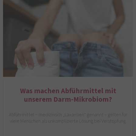
Was machen Abführmittel mit
unserem Darm-Mikrobiom?
Abführmittel – medizinisch „Laxantien“ genannt – gelten für
viele Menschen als unkomplizierte Lösung bei Verstopfung.
…