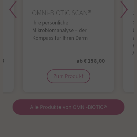
OMNi-BiOTiC SCAN®
O
Ihre persönliche
Gl
Mikrobiomanalyse – der
U
Kompass für Ihren Darm
au
B
A
95
ab € 158,00
Zum Produkt
Alle Produkte von OMNi-BiOTiC®