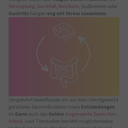
Verstopfung
,
Durchfall
,
Reizdarm
, Sodbrennen oder
Gastritis
hängen
eng mit Stress zusammen
.
Umgekehrt beeinflussen ein aus dem Gleichgewicht
geratenes Darmmikrobiom sowie
Entzündungen
im
Darm
auch das
Gehirn
(
sogenannte Darm-Hirn-
Achse
). Laut Tierstudien besteht möglicherweise