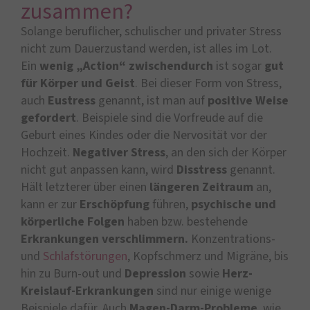
zusammen?
Solange beruflicher, schulischer und privater Stress
nicht zum Dauerzustand werden, ist alles im Lot.
Ein
wenig „Action“ zwischendurch
ist sogar
gut
für Körper und Geist
. Bei dieser Form von Stress,
auch
Eustress
genannt, ist man auf
positive Weise
gefordert
. Beispiele sind die Vorfreude auf die
Geburt eines Kindes oder die Nervosität vor der
Hochzeit.
Negativer Stress
, an den sich der Körper
nicht gut anpassen kann, wird
Disstress
genannt.
Hält letzterer über einen
längeren Zeitraum
an,
kann er zur
Erschöpfung
führen,
psychische und
körperliche Folgen
haben bzw. bestehende
Erkrankungen verschlimmern.
Konzentrations-
und
Schlafstörungen
, Kopfschmerz und Migräne, bis
hin zu Burn-out und
Depression
sowie
Herz-
Kreislauf-Erkrankungen
sind nur einige wenige
Beispiele dafür. Auch
Magen-Darm-Probleme
, wie