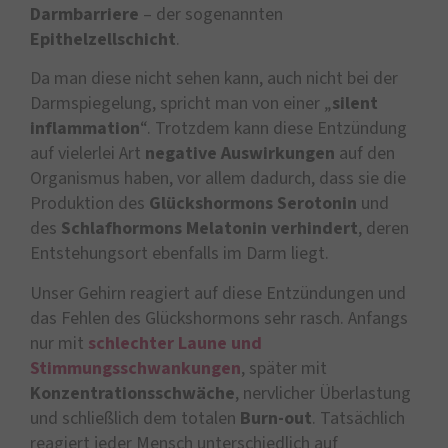
Darmbarriere
– der sogenannten
Epithelzellschicht
.
Da man diese nicht sehen kann, auch nicht bei der
Darmspiegelung, spricht man von einer „
silent
inflammation
“. Trotzdem kann diese Entzündung
auf vielerlei Art
negative Auswirkungen
auf den
Organismus haben, vor allem dadurch, dass sie die
Produktion des
Glückshormons Serotonin
und
des
Schlafhormons Melatonin
verhindert
, deren
Entstehungsort ebenfalls im Darm liegt.
Unser Gehirn reagiert auf diese Entzündungen und
das Fehlen des Glückshormons sehr rasch. Anfangs
nur mit
schlechter Laune und
Stimmungsschwankungen
, später mit
Konzentrationsschwäche
, nervlicher Überlastung
und schließlich dem totalen
Burn-out
. Tatsächlich
reagiert jeder Mensch unterschiedlich auf