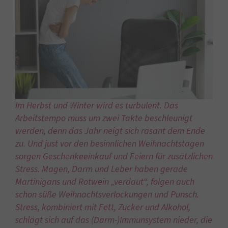
Im Herbst und Winter wird es turbulent. Das
Arbeitstempo muss um zwei Takte beschleunigt
werden, denn das Jahr neigt sich rasant dem Ende
zu. Und just vor den besinnlichen Weihnachtstagen
sorgen Geschenkeeinkauf und Feiern für zusätzlichen
Stress. Magen, Darm und Leber haben gerade
Martinigans und Rotwein „verdaut“, folgen auch
schon süße Weihnachtsverlockungen und Punsch.
Stress, kombiniert mit Fett, Zucker und Alkohol,
schlägt sich auf das (Darm-)Immunsystem nieder, die