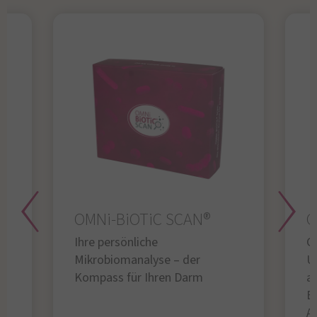
OMNi-BiOTiC SCAN®
O
Ihre persönliche
Gl
Mikrobiomanalyse – der
U
Kompass für Ihren Darm
au
B
A