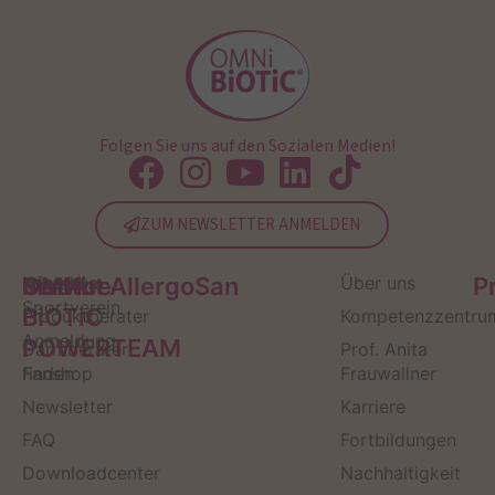
Folgen Sie uns auf den Sozialen Medien!
ZUM NEWSLETTER ANMELDEN
Service
Kontakt
OMNi-
Infos zum
Institut AllergoSan
Über uns
P
Sportverein
BiOTiC
Produktberater
Kompetenzzentru
Anmeldung
POWERTEAM
Darmberater
Prof. Anita
finden
Fanshop
Frauwallner
Newsletter
Karriere
FAQ
Fortbildungen
Downloadcenter
Nachhaltigkeit