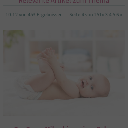
Relevante Artikel zum Thema
10-12 von 453 Ergebnissen
Seite 4 von 151
«
3
4
5
6
»