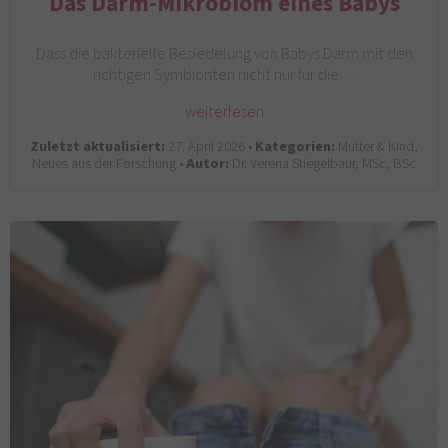
Das Darm-Mikrobiom eines Babys
Dass die bakterielle Besiedelung von Babys Darm mit den
richtigen Symbionten nicht nur für die…
weiterlesen
Zuletzt aktualisiert:
27. April 2026 •
Kategorien:
Mutter & Kind,
Neues aus der Forschung •
Autor:
Dr. Verena Stiegelbaur, MSc, BSc