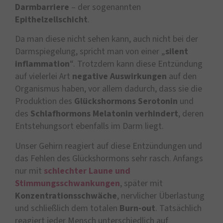
Darmbarriere
– der sogenannten
Epithelzellschicht
.
Da man diese nicht sehen kann, auch nicht bei der
Darmspiegelung, spricht man von einer „
silent
inflammation
“. Trotzdem kann diese Entzündung
auf vielerlei Art
negative Auswirkungen
auf den
Organismus haben, vor allem dadurch, dass sie die
Produktion des
Glückshormons Serotonin
und
des
Schlafhormons Melatonin
verhindert
, deren
Entstehungsort ebenfalls im Darm liegt.
Unser Gehirn reagiert auf diese Entzündungen und
das Fehlen des Glückshormons sehr rasch. Anfangs
nur mit
schlechter Laune und
Stimmungsschwankungen
, später mit
Konzentrationsschwäche
, nervlicher Überlastung
und schließlich dem totalen
Burn-out
. Tatsächlich
reagiert jeder Mensch unterschiedlich auf