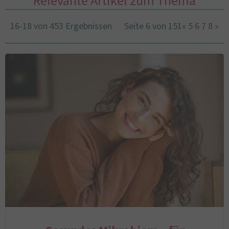
Relevante Artikel zum Thema
16-18 von 453 Ergebnissen
Seite 6 von 151
«
5
6
7
8
»