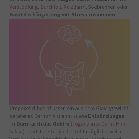
Verstopfung
,
Durchfall
,
Reizdarm
, Sodbrennen oder
Gastritis
hängen
eng mit Stress zusammen
.
Umgekehrt beeinflussen ein aus dem Gleichgewicht
geratenes Darmmikrobiom sowie
Entzündungen
im
Darm
auch das
Gehirn
(
sogenannte Darm-Hirn-
Achse
). Laut Tierstudien besteht möglicherweise