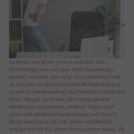
Im Herbst und Winter wird es turbulent. Das
Arbeitstempo muss um zwei Takte beschleunigt
werden, denn das Jahr neigt sich rasant dem Ende
zu. Und just vor den besinnlichen Weihnachtstagen
sorgen Geschenkeeinkauf und Feiern für zusätzlichen
Stress. Magen, Darm und Leber haben gerade
Martinigans und Rotwein „verdaut“, folgen auch
schon süße Weihnachtsverlockungen und Punsch.
Stress, kombiniert mit Fett, Zucker und Alkohol,
schlägt sich auf das (Darm-)Immunsystem nieder, die