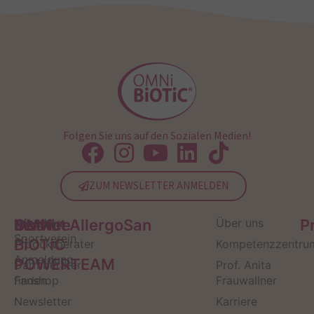
Folgen Sie uns auf den Sozialen Medien!
ZUM NEWSLETTER ANMELDEN
Service
Kontakt
OMNi-
Infos zum
Institut AllergoSan
Über uns
P
Sportverein
BiOTiC
Produktberater
Kompetenzzentru
Anmeldung
POWERTEAM
Darmberater
Prof. Anita
finden
Fanshop
Frauwallner
Newsletter
Karriere