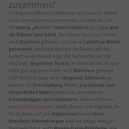
zusammen?
Solange beruflicher, schulischer und privater Stress
nicht zum Dauerzustand werden, ist alles im Lot.
Ein
wenig „Action“ zwischendurch
ist sogar
gut
für Körper und Geist
. Bei dieser Form von Stress,
auch
Eustress
genannt, ist man auf
positive Weise
gefordert
. Beispiele sind die Vorfreude auf die
Geburt eines Kindes oder die Nervosität vor der
Hochzeit.
Negativer Stress
, an den sich der Körper
nicht gut anpassen kann, wird
Disstress
genannt.
Hält letzterer über einen
längeren Zeitraum
an,
kann er zur
Erschöpfung
führen,
psychische und
körperliche Folgen
haben bzw. bestehende
Erkrankungen verschlimmern.
Konzentrations-
und
Schlafstörungen
, Kopfschmerz und Migräne, bis
hin zu Burn-out und
Depression
sowie
Herz-
Kreislauf-Erkrankungen
sind nur einige wenige
Beispiele dafür. Auch
Magen-Darm-Probleme
, wie