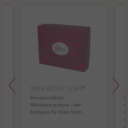
OMNi-BiOTiC SCAN®
O
Ihre persönliche
Gl
Mikrobiomanalyse – der
U
Kompass für Ihren Darm
au
B
A