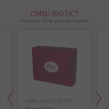
OMNi-BiOTiC®
Probiotika - für Ihr gutes Bauchgefühl​
OMNi-BiOTiC SCAN®
O
Ihre persönliche
Gl