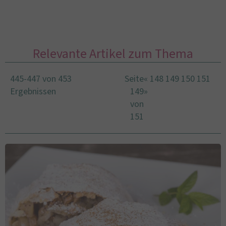
Relevante Artikel zum Thema
445-447 von 453
Seite
«
148
149
150
151
Ergebnissen
149
»
von
151