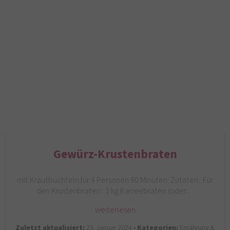
Gewürz-Krustenbraten
mit Krautbuchteln für 4 Personen 90 Minuten Zutaten: Für
den Krustenbraten: 1 kg Karreebraten (oder…
weiterlesen
Zuletzt aktualisiert:
23. Januar 2024 •
Kategorien:
Ernährung &