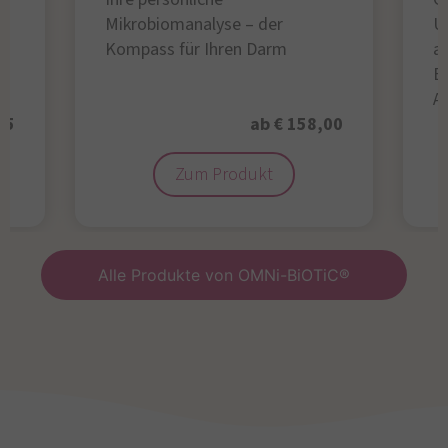
Mikrobiomanalyse – der
U
Kompass für Ihren Darm
au
B
A
95
ab € 158,00
Zum Produkt
Alle Produkte von OMNi-BiOTiC®