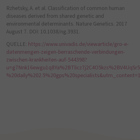
Rzhetsky, A. et al. Classification of common human
diseases derived from shared genetic and
environmental determinants. Nature Genetics. 2017
August 7. DOI: 10.1038/ng.3931.
QUELLE:
https://www.univadis.de/viewarticle/gro-e-
datenmengen-zeigen-berraschende-verbindungen-
zwischen-krankheiten-auf-544398?
u=g7Nnk16ewgu1q8Ya%2BTlicz7j2C4O5kzs%2BV4UqS
%20daily%202.5%20gps%20specialists&utm_content