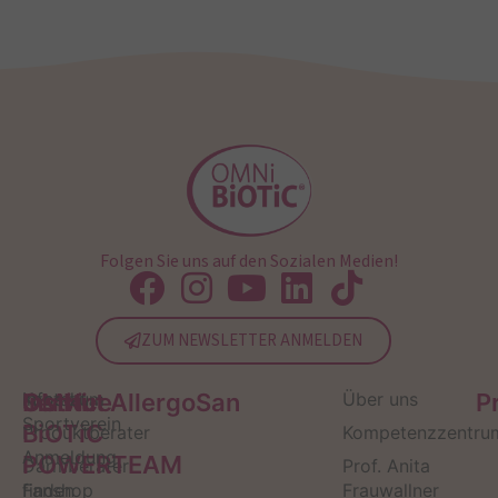
Folgen Sie uns auf den Sozialen Medien!
ZUM NEWSLETTER ANMELDEN
Service
Kontakt
OMNi-
Infos zum
Institut AllergoSan
Über uns
P
Sportverein
BiOTiC
Produktberater
Kompetenzzentru
Anmeldung
POWERTEAM
Darmberater
Prof. Anita
finden
Fanshop
Frauwallner