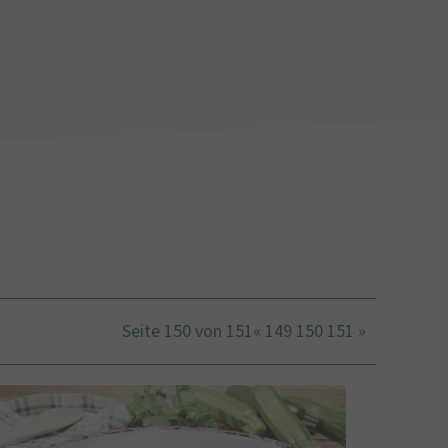
Seite 150 von 151
«
149
150
151
»