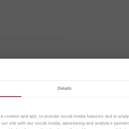
BiOTiC®
r gutes Bauchgefühl​
en gerade unsere
österreichische Website
. Alle Inhalte
Details
ausschließlich an Kunden aus
Österreich
.
Fortfahren
e content and ads, to provide social media features and to analy
 our site with our social media, advertising and analytics partn