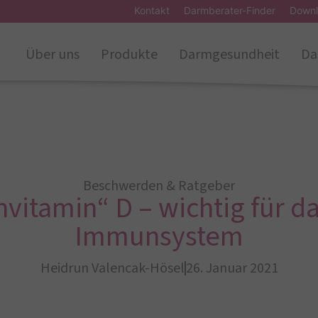
Kontakt
Darmberater-Finder
Downl
Über uns
Produkte
Darmgesundheit
Da
Beschwerden & Ratgeber
vitamin“ D – wichtig für d
Immunsystem
Heidrun Valencak-Hösel
26. Januar 2021