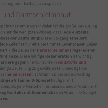
l, Hering oder Lachs) zu verspeisen.
m und Darmschleimhaut
pt in unserem Körper? Vielen ist die große Bedeutung
ch nur die wenigsten wissen, dass
jede einzelne
ozess der Zellteilung
: Dieser Vorgang
erneuert
jede Zelle hat nur eine bestimmte Lebensdauer. Zellen
uert – die Zellen der
Darmschleimhaut
regenerieren
 fünf Tage
. Diese häufige
Regeneration
ist wichtig,
arriere
gegen unerwünschte
Fremdstoffe und
äufige Zellteilung zu gewährleisten, benötigt der
das
Immunsystem
ist Vitamin D besonders wichtig:
edrigen Vitamin- D-Spiegel
häufiger mit
aben, als jene Menschen mit ausreichender Vitamin-D-
enig
Kontakt mit Sonnenlicht
den Vitamin-D-Spiegel
nzen
.