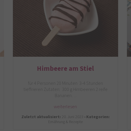
Himbeere am Stiel
für 4 Personen 20 Minuten 3-4 Stunden
tieffrieren Zutaten: 300 g Himbeeren 2 reife
Bananen…
weiterlesen
Zuletzt aktualisiert:
20. Juni 2023 •
Kategorien:
Ernährung & Rezepte