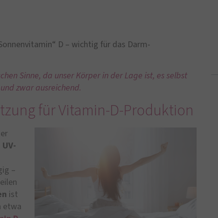
Sonnenvitamin“ D – wichtig für das Darm-
schen Sinne, da unser Körper in der Lage ist, es selbst
– und zwar ausreichend.
tzung für Vitamin-D-Produktion
der
m
UV-
gig –
eilen
en
ist
in etwa