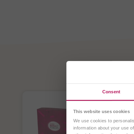
OMNi-
Probiotika - für Ih
Sie besuch
Consent
This website uses cookies
We use cookies to personalis
information about your use of