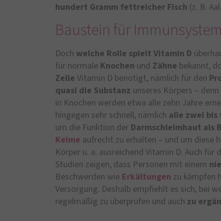
hundert Gramm fettreicher Fisch
(z. B. Aa
Baustein für Immunsyste
Doch
welche Rolle spielt Vitamin D
überhau
für normale
Knochen
und
Zähne
bekannt, do
Zelle
Vitamin D benötigt, nämlich für den
Pr
quasi die Substanz
unseres Körpers – denn 
in Knochen werden etwa alle zehn Jahre erne
hingegen sehr schnell, nämlich
alle zwei bis
um die Funktion der
Darmschleimhaut als B
Keime
aufrecht zu erhalten – und um diese h
Körper u. a. ausreichend Vitamin D. Auch für 
Studien zeigen, dass Personen mit einem
ni
Beschwerden wie
Erkältungen
zu kämpfen h
Versorgung. Deshalb empfiehlt es sich, bei w
regelmäßig zu überprüfen und auch
zu ergä