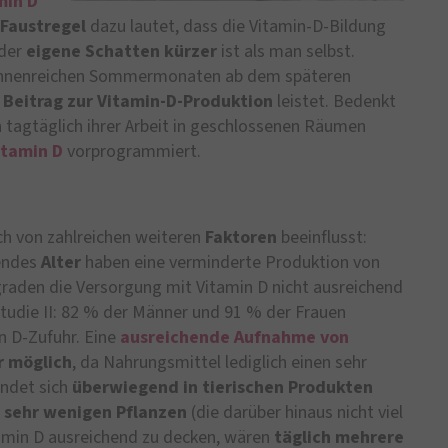
min D
Faustregel
dazu lautet, dass die Vitamin-D-Bildung
 der
eigene Schatten kürzer
ist als man selbst.
 sonnenreichen Sommermonaten ab dem späteren
 Beitrag zur Vitamin-D-Produktion
leistet. Bedenkt
 tagtäglich ihrer Arbeit in geschlossenen Räumen
itamin D
vorprogrammiert.
h von zahlreichen weiteren
Faktoren
beeinflusst:
endes
Alter
haben eine verminderte Produktion von
graden die Versorgung mit Vitamin D nicht ausreichend
rstudie II: 82 % der Männer und 91 % der Frauen
n D-Zufuhr. Eine
ausreichende Aufnahme von
 möglich
, da Nahrungsmittel lediglich einen sehr
indet sich
überwiegend in tierischen Produkten
n
sehr wenigen Pflanzen
(die darüber hinaus nicht viel
tamin D ausreichend zu decken, wären
täglich mehrere