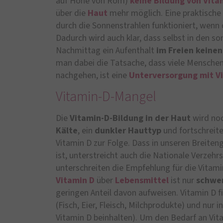
auf Höhe von Rom)
keine Bildung von Vita
über die
Haut
mehr möglich. Eine praktische
durch die Sonnenstrahlen funktioniert, wenn
Dadurch wird auch klar, dass selbst in den
Nachmittag ein Aufenthalt
im Freien keinen
man dabei die Tatsache, dass viele Menschen
nachgehen, ist eine
Unterversorgung mit V
Vitamin-D-Mangel
Die
Vitamin-D-Bildung in der Haut
wird noc
Kälte
, ein
dunkler Hauttyp
und fortschreit
Vitamin D zur Folge. Dass in unseren Breiten
ist, unterstreicht auch die Nationale Verzeh
unterschreiten die Empfehlung für die Vitami
Vitamin D
über
Lebensmittel
ist nur
schwer
geringen Anteil davon aufweisen. Vitamin D f
(Fisch, Eier, Fleisch, Milchprodukte) und nur i
Vitamin D beinhalten). Um den Bedarf an Vi