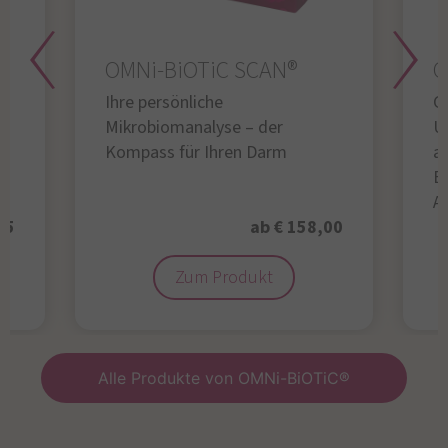
OMNi-BiOTiC SCAN®
O
Ihre persönliche
Gl
Mikrobiomanalyse – der
U
Kompass für Ihren Darm
au
B
A
95
ab € 158,00
Zum Produkt
Alle Produkte von OMNi-BiOTiC®