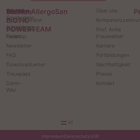
Service
Kontakt
OMNi-
Infos zum
Institut AllergoSan
Über uns
P
Sportverein
BiOTiC
Produktberater
Kompetenzzentru
Anmeldung
POWERTEAM
Darmberater
Prof. Anita
finden
Fanshop
Frauwallner
Newsletter
Karriere
FAQ
Fortbildungen
Downloadcenter
Nachhaltigkeit
Treuepass
Presse
Darm-
Kontakt
Wiki
AT
Impressum
Datenschutz
AGB