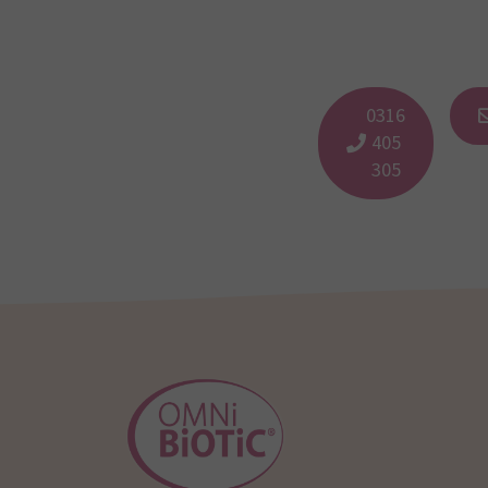
0316
405
305