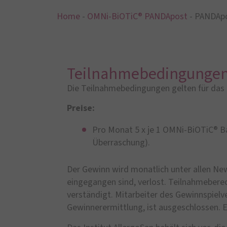
Home
-
OMNi-BiOTiC® PANDApost
-
PANDApo
Teilnahmebedingunge
Die Teilnahmebedingungen gelten für das
Preise:
Pro Monat 5 x je 1 OMNi-BiOTiC® B
Überraschung).
Der Gewinn wird monatlich unter allen Ne
eingegangen sind, verlost. Teilnahmeberec
verständigt. Mitarbeiter des Gewinnspielv
Gewinnerermittlung, ist ausgeschlossen. E