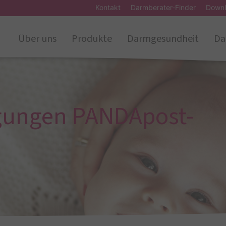
Kontakt
Darmberater-Finder
Downl
Über uns
Produkte
Darmgesundheit
Da
gungen PANDApost-