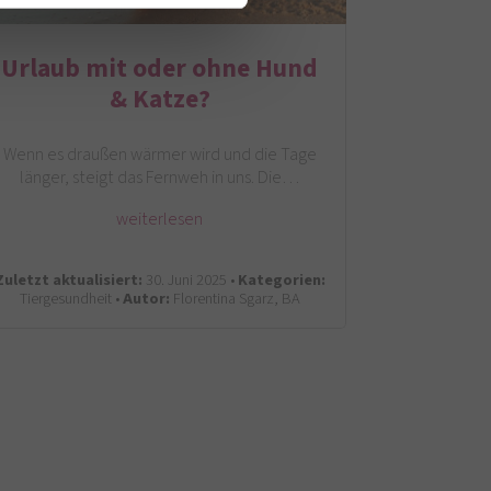
Urlaub mit oder ohne Hund
& Katze?
Wenn es draußen wärmer wird und die Tage
länger, steigt das Fernweh in uns. Die…
weiterlesen
Zuletzt aktualisiert:
30. Juni 2025 •
Kategorien:
Tiergesundheit •
Autor:
Florentina Sgarz, BA