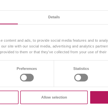
Sommer, Sonne, Sonnenschein – alles eitel
Wonne? Ja, wenn man die Besonderheiten
der heißen Jahreszeit…
en gerade unsere
österreichische Website
. Alle Inhalte
Details
ausschließlich an Kunden aus
Österreich
.
weiterlesen
Zuletzt aktualisiert:
21. August 2025 •
Fortfahren
:
Kategorien:
Allgemein, Reisetipps •
Autor:
e content and ads, to provide social media features and to analy
Emanuel Munkhambwa
 our site with our social media, advertising and analytics partn
 provided to them or that they’ve collected from your use of their
Anderes Land wählen
BA
BE/NL
BE/FR
BG
CH/DE
Preferences
Statistics
DE
ES
EU
FR
GB
HR
T
ME
PL
RO
SI
SK
TR
Allow selection