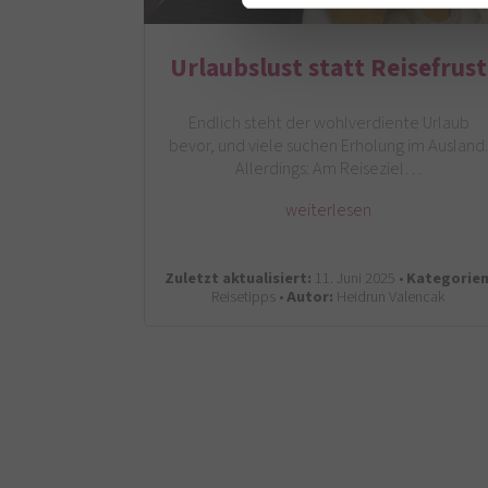
Urlaubslust statt Reisefrust
Endlich steht der wohlverdiente Urlaub
bevor, und viele suchen Erholung im Ausland
Allerdings: Am Reiseziel…
weiterlesen
Zuletzt aktualisiert:
11. Juni 2025 •
Kategorien
Reisetipps •
Autor:
Heidrun Valencak