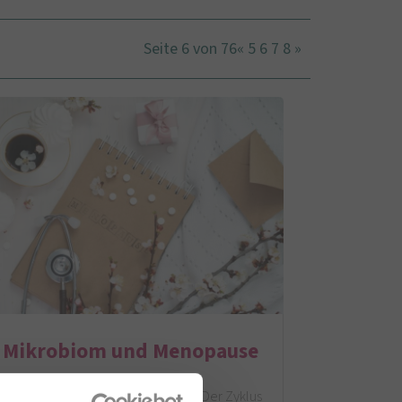
Seite 6 von 76
«
5
6
7
8
»
Mikrobiom und Menopause
Gerade war noch alles wie immer. Der Zyklus