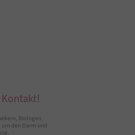
 Kontakt!
hekern, Biologen,
nd um den Darm und
ung.