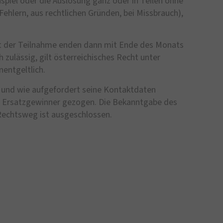
spiel oder die Auslosung ganz oder in Teilen ohne
hlern, aus rechtlichen Gründen, bei Missbrauch),
it der Teilnahme enden dann mit Ende des Monats
zulässig, gilt österreichisches Recht unter
nentgeltlich.
t und wie aufgefordert seine Kontaktdaten
ein Ersatzgewinner gezogen. Die Bekanntgabe des
Rechtsweg ist ausgeschlossen.