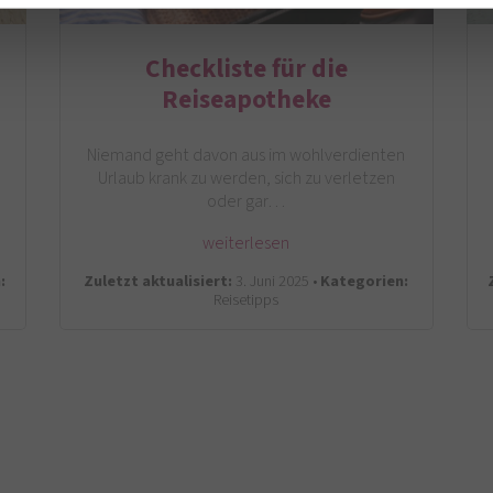
Checkliste für die
Reiseapotheke
.
Niemand geht davon aus im wohlverdienten
Urlaub krank zu werden, sich zu verletzen
oder gar…
weiterlesen
:
Zuletzt aktualisiert:
3. Juni 2025 •
Kategorien:
Reisetipps