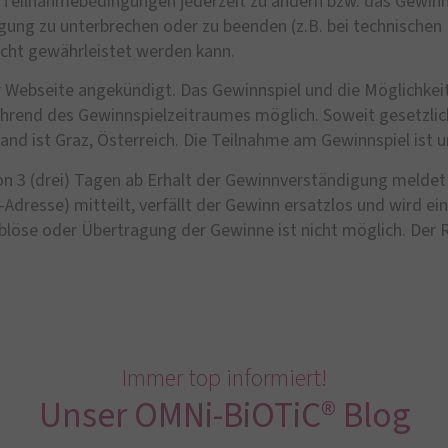
die Teilnahmebedingungen jederzeit zu ändern bzw. das Gewinn
g zu unterbrechen oder zu beenden (z.B. bei technischen Fe
cht gewährleistet werden kann.
r Webseite angekündigt. Das Gewinnspiel und die Möglichke
hrend des Gewinnspielzeitraumes möglich. Soweit gesetzlich 
nd ist Graz, Österreich. Die Teilnahme am Gewinnspiel ist u
von 3 (drei) Tagen ab Erhalt der Gewinnverständigung melde
Adresse) mitteilt, verfällt der Gewinn ersatzlos und wird 
blöse oder Übertragung der Gewinne ist nicht möglich. Der 
Immer top informiert!
Unser OMNi-BiOTiC® Blog