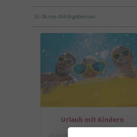
31-36 von 454 Ergebnissen
Urlaub mit Kindern
Urlaubszeit! So schön die gemeinsame Zeit