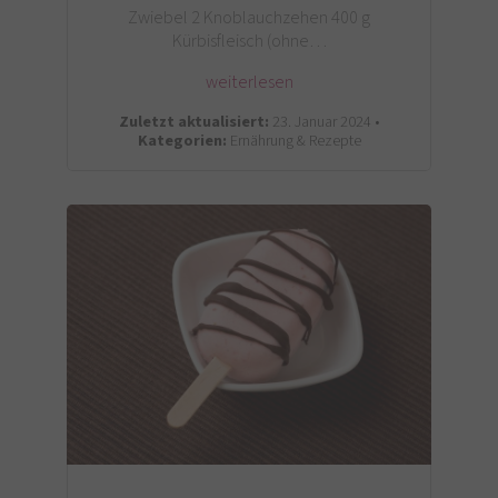
Zwiebel 2 Knoblauchzehen 400 g
Kürbisfleisch (ohne…
weiterlesen
Zuletzt aktualisiert:
23. Januar 2024 •
Kategorien:
Ernährung & Rezepte