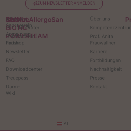
ZUM NEWSLETTER ANMELDEN
Service
Kontakt
OMNi-
Infos zum
Institut AllergoSan
Über uns
P
Sportverein
BiOTiC
Produktberater
Kompetenzzentru
Anmeldung
POWERTEAM
Darmberater
Prof. Anita
finden
Fanshop
Frauwallner
Newsletter
Karriere
FAQ
Fortbildungen
Downloadcenter
Nachhaltigkeit
Treuepass
Presse
Darm-
Kontakt
Wiki
AT