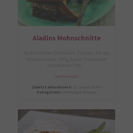
Aladins Mohnschnitte
für 8 Portionen 50 Minuten Zutaten: Für das
Schokomousse: 200 g dunkle Schokolade
(mindestens 70%…
weiterlesen
Zuletzt aktualisiert:
23. Januar 2024 •
Kategorien:
Ernährung & Rezepte