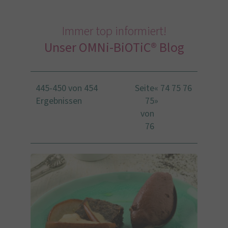
Immer top informiert!
Unser OMNi-BiOTiC® Blog
445-450 von 454
Seite
«
74
75
76
Ergebnissen
75
»
von
76