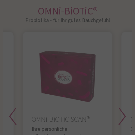
OMNi-BiOTiC®
Probiotika - für Ihr gutes Bauchgefühl​
OMNi-BiOTiC SCAN®
O
Ihre persönliche
Gl