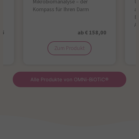
Mikrobiomanalyse – der
U
Kompass für Ihren Darm
au
B
A
95
ab € 158,00
Zum Produkt
Alle Produkte von OMNi-BiOTiC®