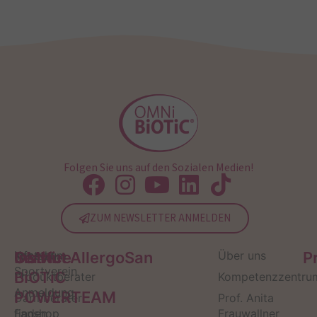
Folgen Sie uns auf den Sozialen Medien!
ZUM NEWSLETTER ANMELDEN
Service
Kontakt
OMNi-
Infos zum
Institut AllergoSan
Über uns
P
Sportverein
BiOTiC
Produktberater
Kompetenzzentru
Anmeldung
POWERTEAM
Darmberater
Prof. Anita
finden
Fanshop
Frauwallner