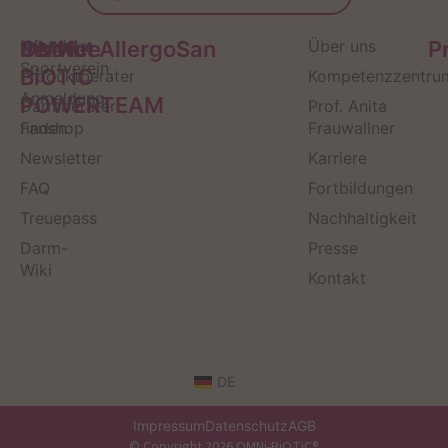
Service
Kontakt
OMNi-
Infos zum
Institut AllergoSan
Über uns
P
Sportverein
BiOTiC
Produktberater
Kompetenzzentru
Anmeldung
POWERTEAM
Darmberater
Prof. Anita
finden
Fanshop
Frauwallner
Newsletter
Karriere
FAQ
Fortbildungen
Treuepass
Nachhaltigkeit
Darm-
Presse
Wiki
Kontakt
DE
Impressum
Datenschutz
AGB
© Copyright 2026 OMNi-BiOTiC®