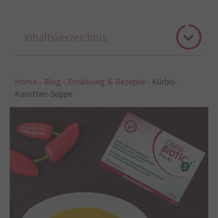
Inhaltsverzeichnis
Home
-
Blog
-
Ernährung & Rezepte
-
Kürbis-
Karotten-Suppe