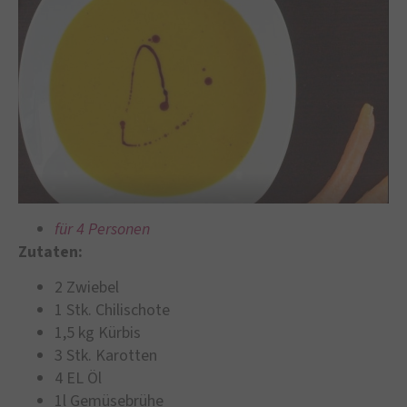
für 4 Personen
Zutaten:
2 Zwiebel
1 Stk. Chilischote
1,5 kg Kürbis
3 Stk. Karotten
4 EL Öl
1l Gemüsebrühe