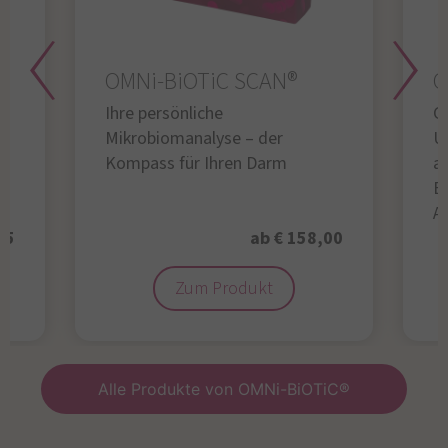
OMNi-BiOTiC SCAN®
O
Ihre persönliche
Gl
Mikrobiomanalyse – der
U
Kompass für Ihren Darm
au
B
A
95
ab € 158,00
Zum Produkt
Alle Produkte von OMNi-BiOTiC®