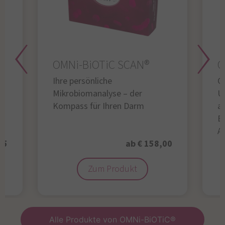
OMNi-BiOTiC SCAN®
O
Ihre persönliche
Gl
Mikrobiomanalyse – der
U
Kompass für Ihren Darm
au
B
A
95
ab € 158,00
Zum Produkt
Alle Produkte von OMNi-BiOTiC®