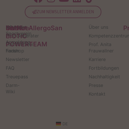
ZUM NEWSLETTER ANMELDEN
Service
Kontakt
OMNi-
Infos zum
Institut AllergoSan
Über uns
P
Sportverein
BiOTiC
Produktberater
Kompetenzzentru
Anmeldung
POWERTEAM
Darmberater
Prof. Anita
finden
Fanshop
Frauwallner
Newsletter
Karriere
FAQ
Fortbildungen
Treuepass
Nachhaltigkeit
Darm-
Presse
Wiki
Kontakt
DE