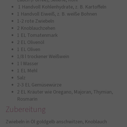
1 Handvoll Kohlenhydrate, z. B. Kartoffeln
1 Handvoll Eiweiß, z. B. weiße Bohnen
1-2 rote Zwiebeln
2 Knoblauchzehen
1 EL Tomatenmark
2 EL Olivenöl
1 EL Oliven
1/8 l trockener Weißwein
1 l Wasser
1 EL Mehl
Salz
2-3 EL Gemüsewürze
2 EL Kräuter wie Oregano, Majoran, Thymian,
Rosmarin
Zubereitung
Zwiebeln in Öl goldgelb anschwitzen, Knoblauch