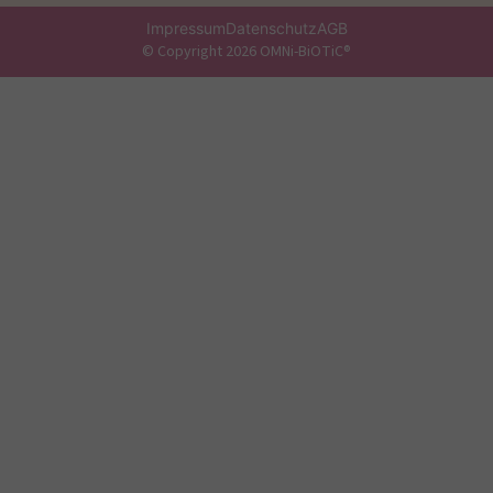
Impressum
Datenschutz
AGB
© Copyright 2026 OMNi-BiOTiC®