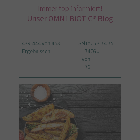
Immer top informiert!
Unser OMNi-BiOTiC® Blog
439-444 von 453
Seite
«
73
74
75
Ergebnissen
74
76
»
von
76