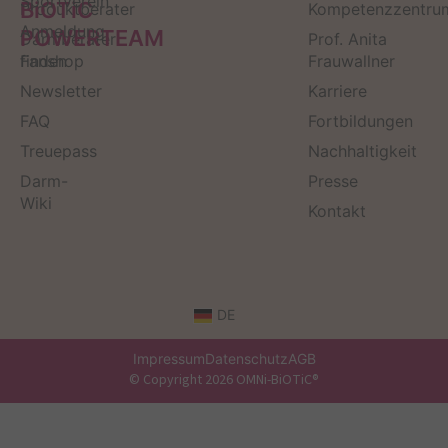
Sportverein
BiOTiC
Produktberater
Kompetenzzentru
Anmeldung
POWERTEAM
Darmberater
Prof. Anita
finden
Fanshop
Frauwallner
Newsletter
Karriere
FAQ
Fortbildungen
Treuepass
Nachhaltigkeit
Darm-
Presse
Wiki
Kontakt
DE
Impressum
Datenschutz
AGB
© Copyright 2026 OMNi-BiOTiC®