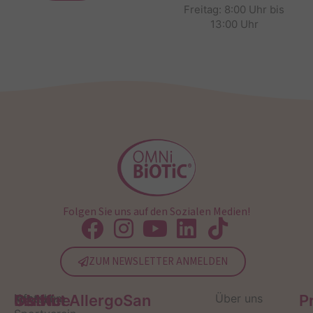
Freitag: 8:00 Uhr bis
13:00 Uhr
Folgen Sie uns auf den Sozialen Medien!
ZUM NEWSLETTER ANMELDEN
Service
Kontakt
OMNi-
Infos zum
Institut AllergoSan
Über uns
P