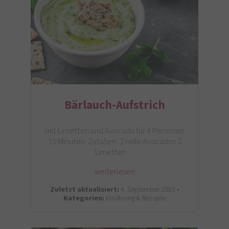
Bärlauch-Aufstrich
mit Limetten und Avocado für 4 Personen
15 Minuten Zutaten: 2 reife Avocados 2
Limetten…
weiterlesen
Zuletzt aktualisiert:
4. September 2023 •
Kategorien:
Ernährung & Rezepte