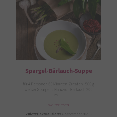
Spargel-Bärlauch-Suppe
für 4 Personen 60 Minuten Zutaten: 500 g
weißer Spargel 2 Handvoll Bärlauch 200
ml…
weiterlesen
Zuletzt aktualisiert:
4. September 2023 •