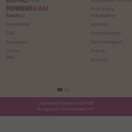
BiOTiC
Produktberater
Kompetenzzentru
Anmeldung
POWERTEAM
Darmberater
Prof. Anita
finden
Fanshop
Frauwallner
Newsletter
Karriere
FAQ
Fortbildungen
Treuepass
Nachhaltigkeit
Darm-
Presse
Wiki
Kontakt
DE
Impressum
Datenschutz
AGB
© Copyright 2026 OMNi-BiOTiC®