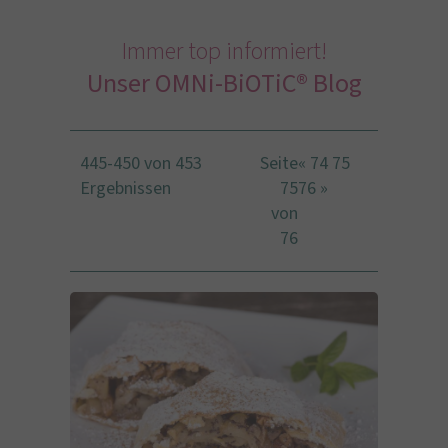
Immer top informiert!
Unser OMNi-BiOTiC® Blog
445-450 von 453
Seite
«
74
75
Ergebnissen
75
76
»
von
76