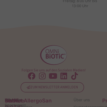
Freitag: 8:00 Uhr bis
13:00 Uhr
Folgen Sie uns auf den Sozialen Medien!
ZUM NEWSLETTER ANMELDEN
Service
Kontakt
OMNi-
Infos zum
Institut AllergoSan
Über uns
P
Sportverein