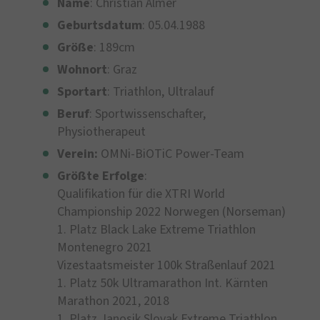
Name
: Christian Almer
Geburtsdatum
: 05.04.1988
Größe
: 189cm
Wohnort
: Graz
Sportart
: Triathlon, Ultralauf
Beruf
: Sportwissenschafter,
Physiotherapeut
Verein:
OMNi-BiOTiC Power-Team
Größte
Erfolge
:
Qualifikation für die XTRI World
Championship 2022 Norwegen (Norseman)
1. Platz Black Lake Extreme Triathlon
Montenegro 2021
Vizestaatsmeister 100k Straßenlauf 2021
1. Platz 50k Ultramarathon Int. Kärnten
Marathon 2021, 2018
1. Platz Janosik Slovak Extreme Triathlon