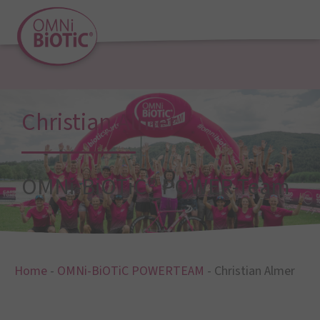
Christian Almer
OMNi-BiOTiC® POWER-Team
Home
-
OMNi-BiOTiC POWERTEAM
-
Christian Almer