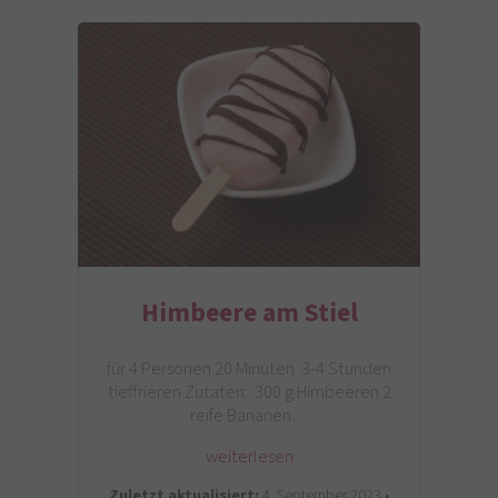
Himbeere am Stiel
für 4 Personen 20 Minuten 3-4 Stunden
tieffrieren Zutaten: 300 g Himbeeren 2
reife Bananen…
weiterlesen
Zuletzt aktualisiert:
4. September 2023 •