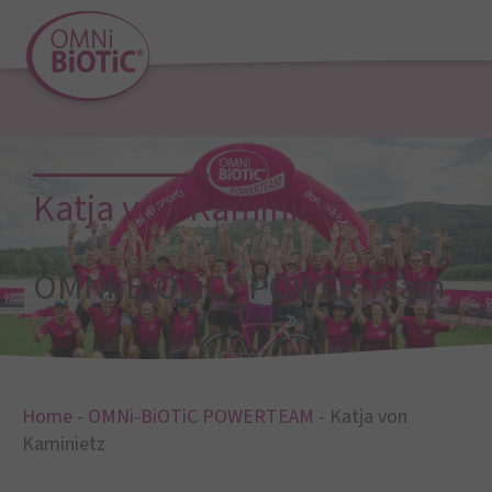
Katja von Kaminietz
OMNi-BiOTiC® POWER-Team
Home
-
OMNi-BiOTiC POWERTEAM
-
Katja von
Kaminietz