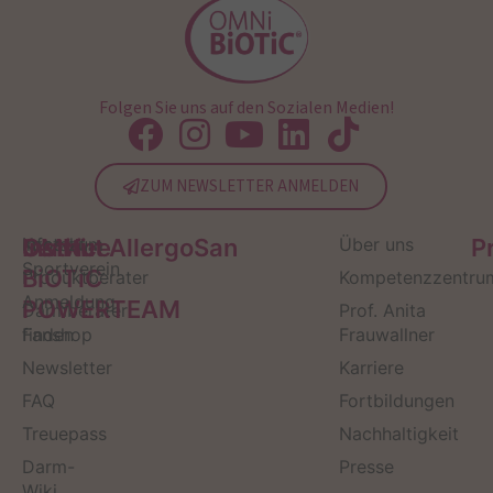
Folgen Sie uns auf den Sozialen Medien!
ZUM NEWSLETTER ANMELDEN
Service
Kontakt
OMNi-
Infos zum
Institut AllergoSan
Über uns
P
Sportverein
BiOTiC
Produktberater
Kompetenzzentru
Anmeldung
POWERTEAM
Darmberater
Prof. Anita
finden
Fanshop
Frauwallner
Newsletter
Karriere
FAQ
Fortbildungen
Treuepass
Nachhaltigkeit
Darm-
Presse
Wiki