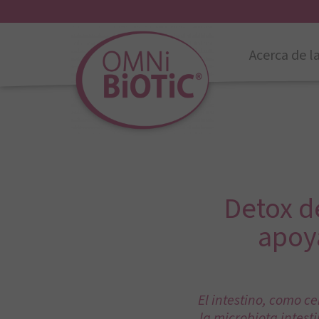
Acerca de l
Detox d
apoya
El intestino, como c
la microbiota intesti