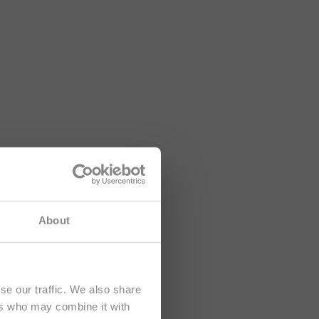
tá dirigido
About
se our traffic. We also share
ers who may combine it with