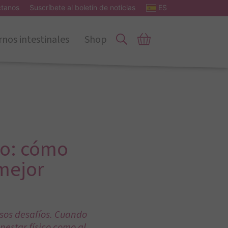
ctanos
Suscríbete al boletín de noticias
ES
rnos intestinales
Shop
no: cómo
 mejor
osos desafíos. Cuando
enestar físico como al