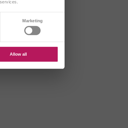
 services.
CH/FR
Marketing
HR
HU
US
Allow all