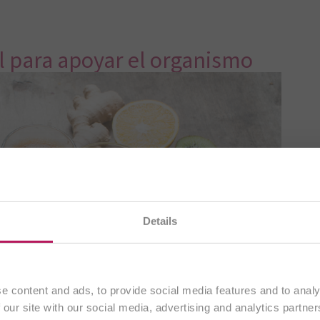
 para apoyar el organismo
ando nuestro
sitio web en español
. Todo el contenido es
Details
exclusivamente a clientes de
España
.
Continuar
e content and ads, to provide social media features and to analy
 our site with our social media, advertising and analytics partn