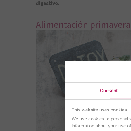
digestivo.
Alimentación primaveral
Está visit
Consent
This website uses cookies
We use cookies to personalis
information about your use of