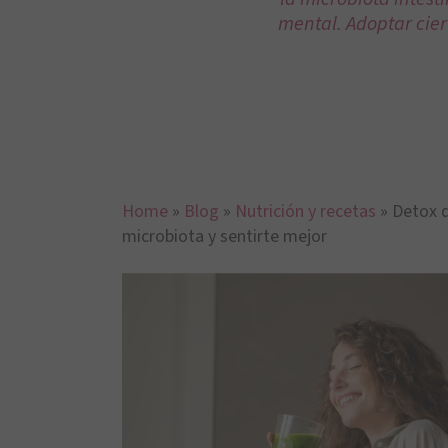
mental. Adoptar cier
Home
»
Blog
»
Nutrición y recetas
»
Detox d
microbiota y sentirte mejor