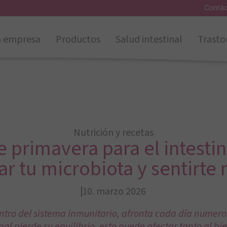
Contá
a empresa
Productos
Salud intestinal
Trasto
Nutrición y recetas
e primavera para el intesti
r tu microbiota y sentirte
10. marzo 2026
entro del sistema inmunitario, afronta cada día numer
nal pierde su equilibrio, esto puede afectar tanto al bi