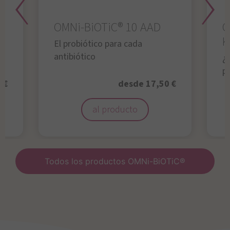
OMNi-BiOTiC® 10 AAD
O
K
El probiótico para cada
antibiótico
¿A
p
 €
desde 17,50 €
al producto
Todos los productos OMNi-BiOTiC®