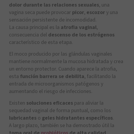
dolor durante las relaciones sexuales
, una
vagina seca puede provocar
picor
,
escozor
y una
sensación persistente de incomodidad.
La causa principal es la
atrofia vaginal
,
consecuencia del
descenso de los estrógenos
característico de esta etapa.
El moco producido por las glándulas vaginales
mantiene normalmente la mucosa hidratada y crea
un entorno protector. Cuando aparece la atrofia,
esta
función barrera se debilita
, facilitando la
entrada de microorganismos patógenos y
aumentando el riesgo de infecciones.
Existen
soluciones eficaces
para aliviar la
sequedad vaginal de forma puntual, como los
lubricantes
o
geles hidratantes específicos
.
A largo plazo, también se ha demostrado útil la
toma oral de
probióticos
de alta calidad
,