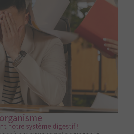
l'organisme
nt notre système digestif !
ole ou à la maison ne devient ni permanent ni