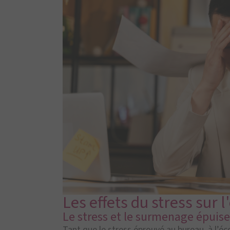
Les effets du stress sur 
Le stress et le surmenage épuise
Tant que le stress éprouvé au bureau, à l’éc