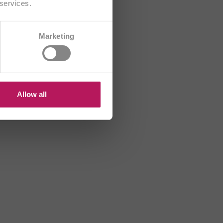
 services.
CH/FR
Marketing
HR
HU
US
Allow all