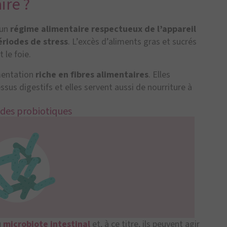
ire ?
’un
régime alimentaire respectueux de l’appareil
ériodes de stress
. L’excès d’aliments gras et sucrés
 le foie.
imentation
riche en fibres alimentaires
. Elles
sus digestifs et elles servent aussi de nourriture à
 des probiotiques
u
microbiote intestinal
et, à ce titre, ils peuvent agir