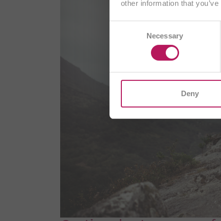
other information that you’ve
Consent
AT
Necessary
Selection
CH/
I
Deny