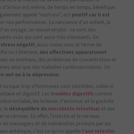
 peu d’action est même, de temps en temps, bénéfique
, également appelé “eustress”, est
positif car il est
er nos performances. La naissance d’un enfant, la
 d’un voyage, un nouvel emploi : ce sont des
ants mais qui sont aussi très stimulants. En
u
stress négatif
, aussi connu sous le terme de
ifie ou s’éternise,
des affections apparaissent
iques ou mentaux, des problèmes de concentration et
nes ainsi que des maladies cardiovasculaires. Un
n-out ou à la dépression
.
et lorsque trop d’hormones sont sécrétées, celles-ci
taire et digestif. Les
troubles digestifs
comme
côlon irritable, les brûlures d’estomac et la gastrite
, le
déséquilibre du
microbiote intestinal
et une
r le cerveau. En effet, l’intestin et le cerveau
 de messagers et de métabolites produits par les
veux entérique, c’est ce qu’on appelle
l’axe intestin-