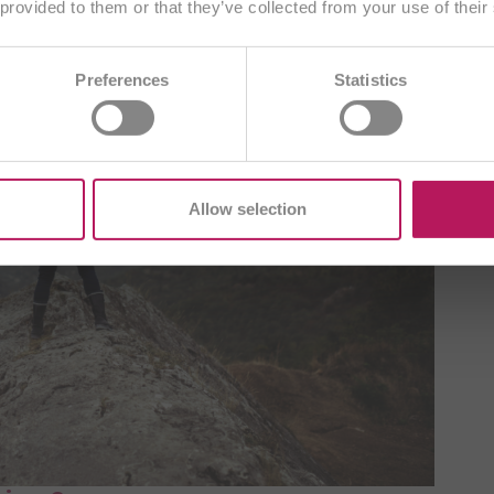
 provided to them or that they’ve collected from your use of their
Sélectionner un autre pays
AE
BA
BE/NL
BE/FR
BG
Preferences
Statistics
DE
CZ
DE
ES
EU
GB
T
ME
PL
RO
SI
SK
TR
Allow selection