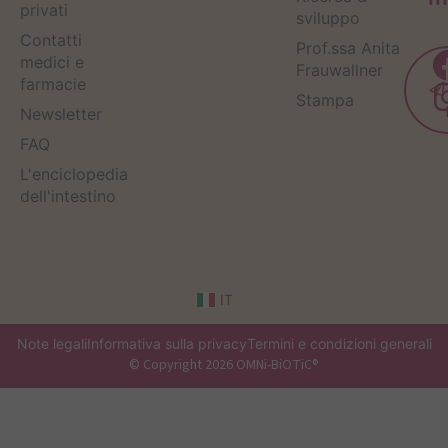
privati
sviluppo
Contatti
Prof.ssa Anita
medici e
Frauwallner
farmacie
Stampa
Newsletter
FAQ
L'enciclopedia
dell'intestino
IT
Note legali
Informativa sulla privacy
Termini e condizioni generali
© Copyright 2026 OMNi-BiOTiC®