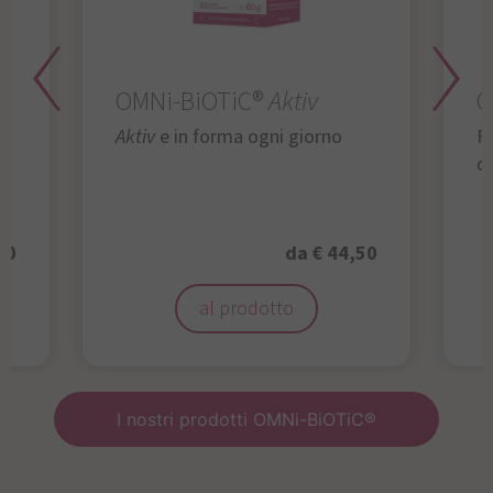
OMNi-BiOTiC®
Aktiv
O
Aktiv
e in forma ogni giorno
Fu
da
50
da € 44,50
al prodotto
I nostri prodotti OMNi-BiOTiC®