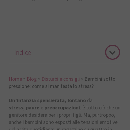
Indice
Home
»
Blog
»
Disturbi e consigli
»
Bambini sotto
pressione: come si manifesta lo stress?
Un’infanzia spensierata,
lontano
da
stress,
paure
e
preoccupazioni
, è tutto ciò che un
genitore desidera per i propri figli. Ma, purtroppo,
anche i bambini sono esposti alle tensioni emotive
della vita quotidiana: un ragazzino su quattro in