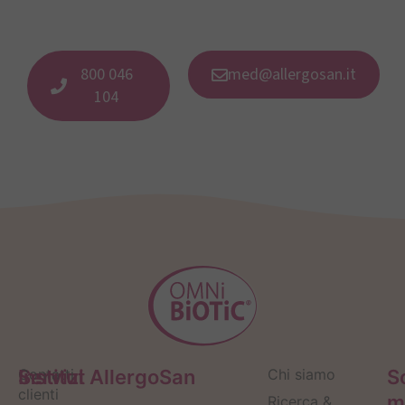
800 046
med@allergosan.it
104
Servizi
Contatti
Institut AllergoSan
Chi siamo
S
clienti
m
Ricerca &