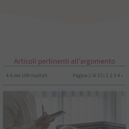
Articoli pertinenti all'argomento
4-6 dei 109 risultati
Pagina 2 di 37
«
1
2
3
4
»