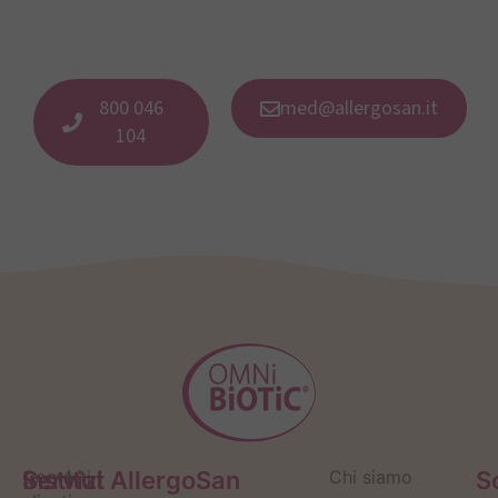
800 046
med@allergosan.it
104
Servizi
Contatti
Institut AllergoSan
Chi siamo
S