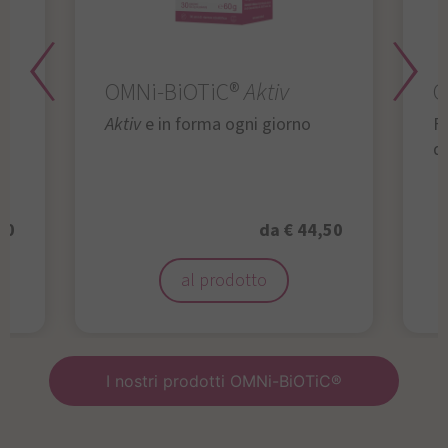
OMNi-BiOTiC®
Aktiv
O
Aktiv
e in forma ogni giorno
Fu
da
50
da € 44,50
al prodotto
I nostri prodotti OMNi-BiOTiC®