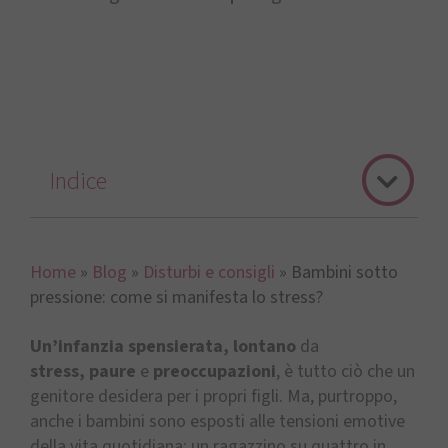
Indice
Home
»
Blog
»
Disturbi e consigli
»
Bambini sotto
pressione: come si manifesta lo stress?
Un’infanzia spensierata,
lontano
da
stress,
paure
e
preoccupazioni
, è tutto ciò che un
genitore desidera per i propri figli. Ma, purtroppo,
anche i bambini sono esposti alle tensioni emotive
della vita quotidiana: un ragazzino su quattro in