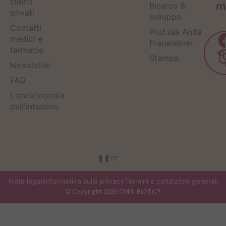
clienti
m
Ricerca &
privati
sviluppo
Contatti
Prof.ssa Anita
medici e
Frauwallner
farmacie
Stampa
Newsletter
FAQ
L'enciclopedia
dell'intestino
IT
Note legali
Informativa sulla privacy
Termini e condizioni generali
© Copyright 2026 OMNi-BiOTiC®