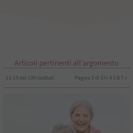
Articoli pertinenti all'argomento
13-15 dei 109 risultati
Pagina 5 di 37
«
4
5
6
7
»