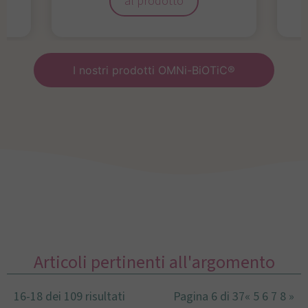
al prodotto
I nostri prodotti OMNi-BiOTiC®
Articoli pertinenti all'argomento
16-18 dei 109 risultati
Pagina 6 di 37
«
5
6
7
8
»