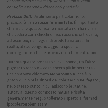
di colesterolo su livelli equilibrati. Quali alimenti
consiglia e perché li ritiene così preziosi?
Prof.ssa Döll:
Un alimento particolarmente
prezioso è il
riso rosso fermentato
. È importante
chiarire che questo riso fermentato non ha nulla a
che vedere con i chicchi di riso rossi che si trovano,
ad esempio, nei negozi di prodotti naturali. In
realtà, al riso vengono aggiunti specifici
microrganismi che ne provocano la fermentazione.
Durante questo processo si sviluppano, tra l’altro, il
pigmento rosso e – cosa ancora più importante –
una sostanza chiamata
Monacolina K
, che è in
grado di inibire la sintesi del colesterolo nel fegato,
nello stesso punto in cui agiscono le statine.
Tuttavia, questo composto naturale risulta
generalmente meglio tollerato rispetto ai farmaci
ipocolesterolemizzanti.