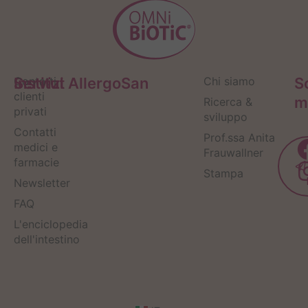
Servizi
Contatti
Institut AllergoSan
Chi siamo
S
clienti
m
Ricerca &
privati
sviluppo
Contatti
Prof.ssa Anita
medici e
Frauwallner
farmacie
Stampa
Newsletter
FAQ
L'enciclopedia
dell'intestino