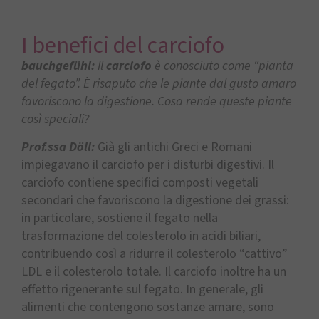
I benefici del carciofo
bauchgefühl:
Il
carciofo
è conosciuto come “pianta
del fegato”. È risaputo che le piante dal gusto amaro
favoriscono la digestione. Cosa rende queste piante
così speciali?
Prof.ssa Döll:
Già gli antichi Greci e Romani
impiegavano il carciofo per i disturbi digestivi. Il
carciofo contiene specifici composti vegetali
secondari che favoriscono la digestione dei grassi:
in particolare, sostiene il fegato nella
trasformazione del colesterolo in acidi biliari,
contribuendo così a ridurre il colesterolo “cattivo”
LDL e il colesterolo totale. Il carciofo inoltre ha un
effetto rigenerante sul fegato. In generale, gli
alimenti che contengono sostanze amare, sono