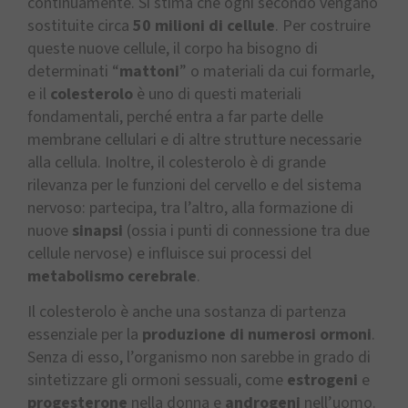
continuamente. Si stima che ogni secondo vengano
sostituite circa
50 milioni di cellule
. Per costruire
queste nuove cellule, il corpo ha bisogno di
determinati “
mattoni
” o materiali da cui formarle,
e il
colesterolo
è uno di questi materiali
fondamentali, perché entra a far parte delle
membrane cellulari e di altre strutture necessarie
alla cellula. Inoltre, il colesterolo è di grande
rilevanza per le funzioni del cervello e del sistema
nervoso: partecipa, tra l’altro, alla formazione di
nuove
sinapsi
(ossia i punti di connessione tra due
cellule nervose) e influisce sui processi del
metabolismo cerebrale
.
Il colesterolo è anche una sostanza di partenza
essenziale per la
produzione di numerosi ormoni
.
Senza di esso, l’organismo non sarebbe in grado di
sintetizzare gli ormoni sessuali, come
estrogeni
e
progesterone
nella donna e
androgeni
nell’uomo.