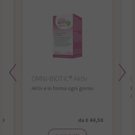
OMNi-BiOTiC®
Aktiv
O
Aktiv
e in forma ogni giorno
Fu
da
50
da € 44,50