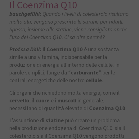
Il Coenzima Q10
bauchgefühl:
Quando i livelli di colesterolo risultano
molto alti, vengono prescritte le statine per ridurli.
Spesso, insieme alle statine, viene consigliato anche
l’uso del Coenzima Q10. Ci sa dire perchè?
Prof.ssa Döll:
Il
Coenzima Q10
è una sostanza
simile a una vitamina, indispensabile per la
produzione di energia all’interno delle cellule. In
parole semplici, funge da “
carburante
” per le
centrali energetiche delle nostre
cellule
.
Gli organi che richiedono molta energia, come il
cervello
, il
cuore
e i
muscoli
in generale,
necessitano di quantità elevate di
Coenzima Q10
.
L’assunzione di
statine
può creare un problema
nella produzione endogena di Coenzima Q10: sia il
colesterolo sia il Coenzima Q10 vengono prodotti