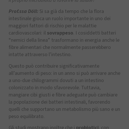
il proprio microbiota a favorire la salute?
Prof.ssa Döll:
Si sa già da tempo che la flora
intestinale gioca un ruolo importante in uno dei
maggiori fattori di rischio per le malattie
cardiovascolari: il
sovrappeso
. I cosiddetti batteri
“nemici della linea” trasformano in energia anche le
fibre alimentari che normalmente passerebbero
intatte attraverso l’intestino.
Questo può contribuire significativamente
all’aumento di peso: in un anno si può arrivare anche
a uno-due chilogrammi dovuti a un intestino
colonizzato in modo sfavorevole. Tuttavia,
mangiare cibi giusti e fibre adeguate può cambiare
la popolazione dei batteri intestinali, favorendo
quelli che supportano un metabolismo più sano e un
peso equilibrato.
Gli studi mostrano inoltre che i
probiotici
, con