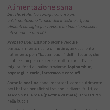
Alimentazione sana
bauchgefühl:
Ha consigli concreti per
un’alimentazione “amica dell’intestino”? Quali
alimenti consiglia per favorire un buon “benessere
intestinale” e perché?
Prof.ssa Döll:
Esistono alcune verdure
particolarmente ricche di
inulina
, un eccellente
nutrimento per i “batteri buoni” dell’intestino, che
la utilizzano per crescere e moltiplicarsi. Tra le
migliori fonti di inulina troviamo
topinambur
,
asparagi
,
cicoria
,
tarassaco
e
carciofi
.
Anche le
pectine
sono importanti come nutrimento
per i batteri benefici: si trovano in diversi frutti, ad
esempio nelle mele (
pectina di mela
), soprattutto
nella buccia.