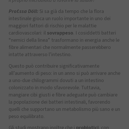
il proprio microbiota a favorire la salute?
Prof.ssa Döll:
Si sa già da tempo che la flora
intestinale gioca un ruolo importante in uno dei
maggiori fattori di rischio per le malattie
cardiovascolari: il
sovrappeso
. I cosiddetti batteri
“nemici della linea” trasformano in energia anche le
fibre alimentari che normalmente passerebbero
intatte attraverso l’intestino.
Questo può contribuire significativamente
all’aumento di peso: in un anno si può arrivare anche
a uno-due chilogrammi dovuti a un intestino
colonizzato in modo sfavorevole. Tuttavia,
mangiare cibi giusti e fibre adeguate può cambiare
la popolazione dei batteri intestinali, favorendo
quelli che supportano un metabolismo più sano e un
peso equilibrato.
Gli studi mostrano inoltre che i
probiotici
, con