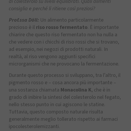
di colesterolo su livelli equilibrati. Quali alimenti
consiglia e perché li ritiene così preziosi?
Prof.ssa Döll:
Un alimento particolarmente
prezioso è il
riso rosso fermentato
. È importante
chiarire che questo riso fermentato non ha nulla a
che vedere con i chicchi di riso rossi che si trovano,
ad esempio, nei negozi di prodotti naturali. In
realtà, al riso vengono aggiunti specifici
microrganismi che ne provocano la fermentazione.
Durante questo processo si sviluppano, tra l’altro, il
pigmento rosso e – cosa ancora più importante –
una sostanza chiamata
Monacolina K
, che è in
grado di inibire la sintesi del colesterolo nel fegato,
nello stesso punto in cui agiscono le statine.
Tuttavia, questo composto naturale risulta
generalmente meglio tollerato rispetto ai farmaci
ipocolesterolemizzanti.