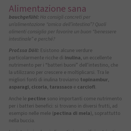
Alimentazione sana
bauchgefühl:
Ha consigli concreti per
un’alimentazione “amica dell’intestino”? Quali
alimenti consiglia per favorire un buon “benessere
intestinale” e perché?
Prof.ssa Döll:
Esistono alcune verdure
particolarmente ricche di
inulina
, un eccellente
nutrimento per i “batteri buoni” dell’intestino, che
la utilizzano per crescere e moltiplicarsi. Tra le
migliori fonti di inulina troviamo
topinambur
,
asparagi
,
cicoria
,
tarassaco
e
carciofi
.
Anche le
pectine
sono importanti come nutrimento
per i batteri benefici: si trovano in diversi frutti, ad
esempio nelle mele (
pectina di mela
), soprattutto
nella buccia.