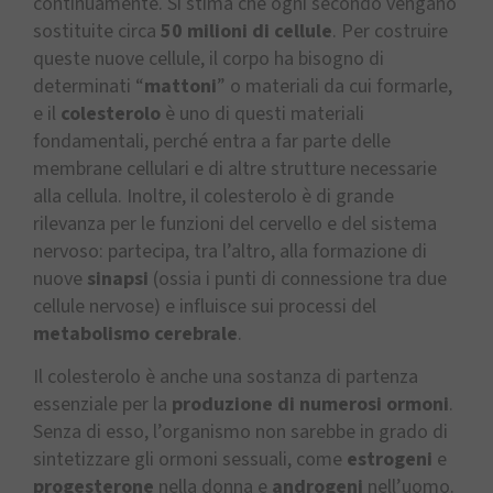
continuamente. Si stima che ogni secondo vengano
sostituite circa
50 milioni di cellule
. Per costruire
queste nuove cellule, il corpo ha bisogno di
determinati “
mattoni
” o materiali da cui formarle,
e il
colesterolo
è uno di questi materiali
fondamentali, perché entra a far parte delle
membrane cellulari e di altre strutture necessarie
alla cellula. Inoltre, il colesterolo è di grande
rilevanza per le funzioni del cervello e del sistema
nervoso: partecipa, tra l’altro, alla formazione di
nuove
sinapsi
(ossia i punti di connessione tra due
cellule nervose) e influisce sui processi del
metabolismo cerebrale
.
Il colesterolo è anche una sostanza di partenza
essenziale per la
produzione di numerosi ormoni
.
Senza di esso, l’organismo non sarebbe in grado di
sintetizzare gli ormoni sessuali, come
estrogeni
e
progesterone
nella donna e
androgeni
nell’uomo.