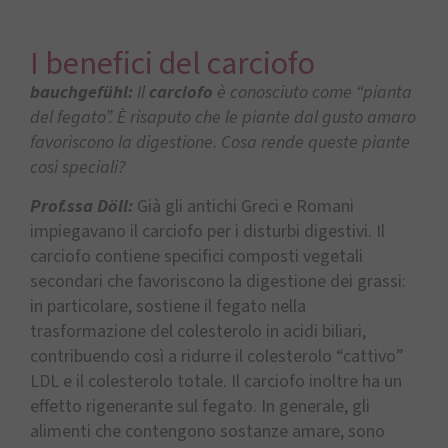
I benefici del carciofo
bauchgefühl:
Il
carciofo
è conosciuto come “pianta
del fegato”. È risaputo che le piante dal gusto amaro
favoriscono la digestione. Cosa rende queste piante
così speciali?
Prof.ssa Döll:
Già gli antichi Greci e Romani
impiegavano il carciofo per i disturbi digestivi. Il
carciofo contiene specifici composti vegetali
secondari che favoriscono la digestione dei grassi:
in particolare, sostiene il fegato nella
trasformazione del colesterolo in acidi biliari,
contribuendo così a ridurre il colesterolo “cattivo”
LDL e il colesterolo totale. Il carciofo inoltre ha un
effetto rigenerante sul fegato. In generale, gli
alimenti che contengono sostanze amare, sono