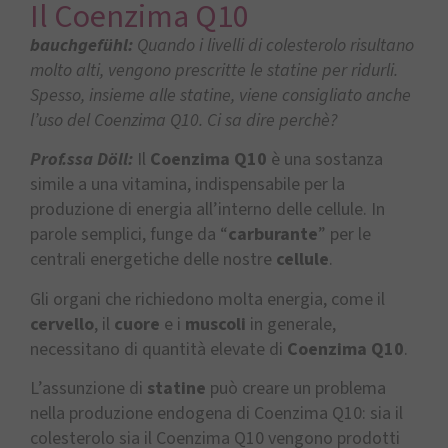
Il Coenzima Q10
bauchgefühl:
Quando i livelli di colesterolo risultano
molto alti, vengono prescritte le statine per ridurli.
Spesso, insieme alle statine, viene consigliato anche
l’uso del Coenzima Q10. Ci sa dire perchè?
Prof.ssa Döll:
Il
Coenzima Q10
è una sostanza
simile a una vitamina, indispensabile per la
produzione di energia all’interno delle cellule. In
parole semplici, funge da “
carburante
” per le
centrali energetiche delle nostre
cellule
.
Gli organi che richiedono molta energia, come il
cervello
, il
cuore
e i
muscoli
in generale,
necessitano di quantità elevate di
Coenzima Q10
.
L’assunzione di
statine
può creare un problema
nella produzione endogena di Coenzima Q10: sia il
colesterolo sia il Coenzima Q10 vengono prodotti