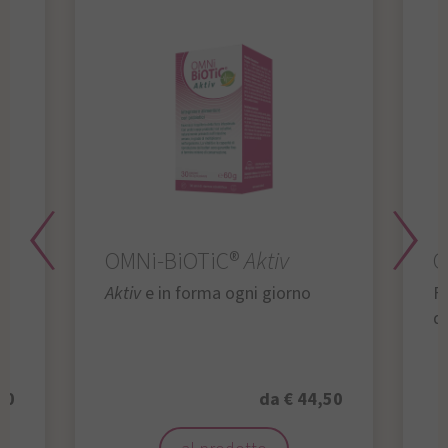
OMNi-BiOTiC®
Aktiv
O
Aktiv
e in forma ogni giorno
Fu
da
50
da € 44,50