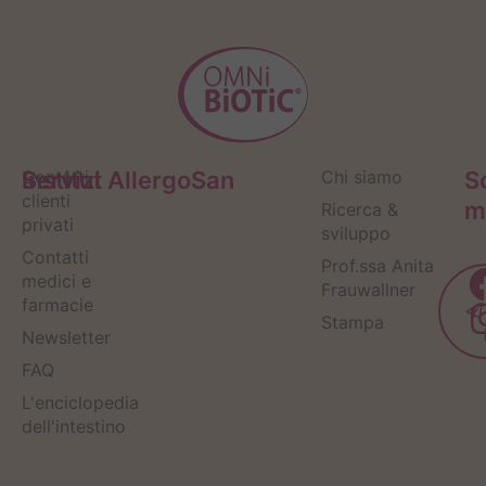
Servizi
Contatti
Institut AllergoSan
Chi siamo
S
clienti
m
Ricerca &
privati
sviluppo
Contatti
Prof.ssa Anita
medici e
Frauwallner
farmacie
Stampa
Newsletter
FAQ
L'enciclopedia
dell'intestino