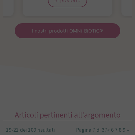
al prodotto
I nostri prodotti OMNi-BiOTiC®
Articoli pertinenti all'argomento
19-21 dei 109 risultati
Pagina 7 di 37
«
6
7
8
9
»