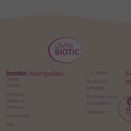
Servizi
Contatti
Institut AllergoSan
Chi siamo
S
clienti
m
Ricerca &
privati
sviluppo
Contatti
Prof.ssa Anita
medici e
Frauwallner
farmacie
Stampa
Newsletter
FAQ