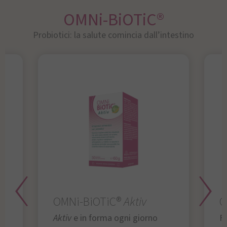
OMNi-BiOTiC®
Probiotici: la salute comincia dall’intestino
OMNi-BiOTiC®
Aktiv
O
Aktiv
e in forma ogni giorno
Fu