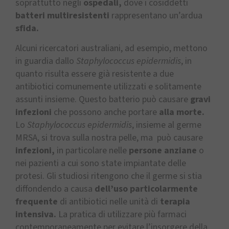
soprattutto negli
ospedali,
dove i cosiddetti
batteri multiresistenti
rappresentano un’ardua
sfida.
Alcuni ricercatori australiani, ad esempio, mettono
in guardia dallo
Staphylococcus epidermidis
, in
quanto risulta essere già resistente a due
antibiotici comunemente utilizzati e solitamente
assunti insieme. Questo batterio può causare
gravi
infezioni
che possono anche portare
alla morte.
Lo
Staphylococcus epidermidis
, insieme al germe
MRSA, si trova sulla nostra pelle, ma può causare
infezioni,
in particolare nelle
persone anziane
o
nei pazienti a cui sono state impiantate delle
protesi. Gli studiosi ritengono che il germe si stia
diffondendo a causa
dell’uso particolarmente
frequente
di antibiotici nelle unità di
terapia
intensiva.
La pratica di utilizzare più farmaci
contemporaneamente per evitare l’insorgere della