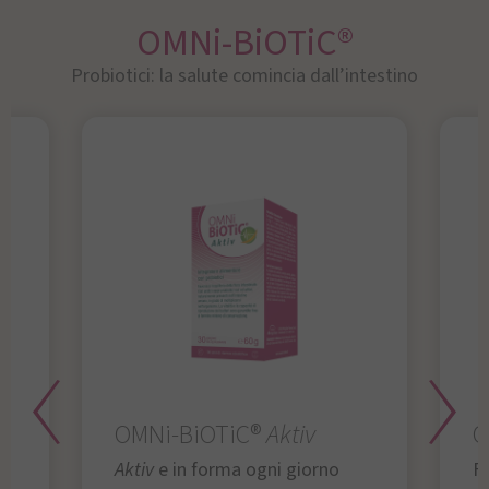
OMNi-BiOTiC®
Probiotici: la salute comincia dall’intestino
OMNi-BiOTiC®
Aktiv
O
Aktiv
e in forma ogni giorno
Fu