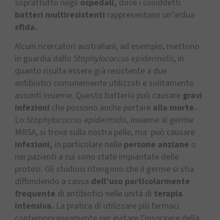
soprattutto negli
ospedali,
dove i cosiddetti
batteri multiresistenti
rappresentano un’ardua
sfida.
Alcuni ricercatori australiani, ad esempio, mettono
in guardia dallo
Staphylococcus epidermidis
, in
quanto risulta essere già resistente a due
antibiotici comunemente utilizzati e solitamente
assunti insieme. Questo batterio può causare
gravi
infezioni
che possono anche portare
alla morte.
Lo
Staphylococcus epidermidis
, insieme al germe
MRSA, si trova sulla nostra pelle, ma può causare
infezioni,
in particolare nelle
persone anziane
o
nei pazienti a cui sono state impiantate delle
protesi. Gli studiosi ritengono che il germe si stia
diffondendo a causa
dell’uso particolarmente
frequente
di antibiotici nelle unità di
terapia
intensiva.
La pratica di utilizzare più farmaci
contemporaneamente per evitare l’insorgere della