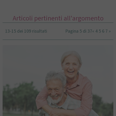
Articoli pertinenti all'argomento
13-15 dei 109 risultati
Pagina 5 di 37
«
4
5
6
7
»