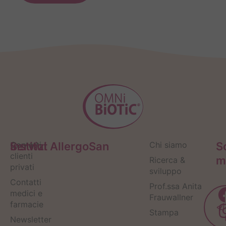
Servizi
Contatti
Institut AllergoSan
Chi siamo
S
clienti
m
Ricerca &
privati
sviluppo
Contatti
Prof.ssa Anita
medici e
Frauwallner
farmacie
Stampa
Newsletter