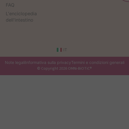
FAQ
L'enciclopedia
dell'intestino
IT
Note legali
Informativa sulla privacy
Termini e condizioni generali
© Copyright 2026 OMNi-BiOTiC®