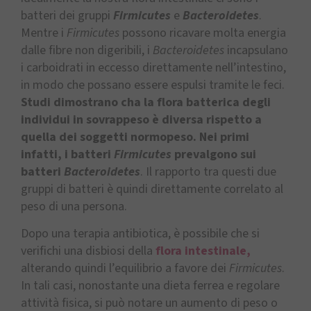
batteri dei gruppi
Firmicutes
e
Bacteroidetes
.
Mentre i
Firmicutes
possono ricavare molta energia
dalle fibre non digeribili, i
Bacteroidetes
incapsulano
i carboidrati in eccesso direttamente nell’intestino,
in modo che possano essere espulsi tramite le feci.
Studi dimostrano cha la flora batterica degli
individui in sovrappeso è diversa rispetto a
quella dei soggetti normopeso. Nei primi
infatti, i batteri
Firmicutes
prevalgono sui
batteri
Bacteroidetes
. Il rapporto tra questi due
gruppi di batteri è quindi direttamente correlato al
peso di una persona.
Dopo una terapia antibiotica, è possibile che si
verifichi una disbiosi della
flora intestinale,
alterando quindi l’equilibrio a favore dei
Firmicutes
.
In tali casi, nonostante una dieta ferrea e regolare
attività fisica, si può notare un aumento di peso o