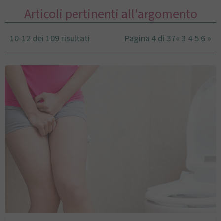
Articoli pertinenti all'argomento
10-12 dei 109 risultati
Pagina 4 di 37
«
3
4
5
6
»