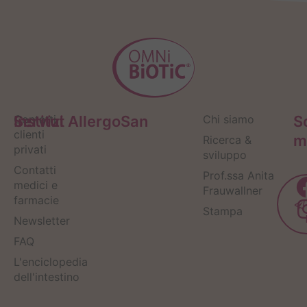
Servizi
Contatti
Institut AllergoSan
Chi siamo
S
clienti
m
Ricerca &
privati
sviluppo
Contatti
Prof.ssa Anita
medici e
Frauwallner
farmacie
Stampa
Newsletter
FAQ
L'enciclopedia
dell'intestino