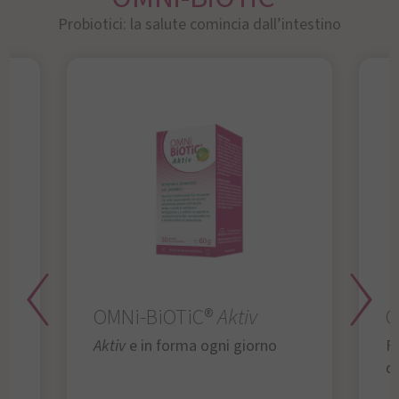
Probiotici: la salute comincia dall’intestino
OMNi-BiOTiC®
Aktiv
O
Aktiv
e in forma ogni giorno
Fu
da