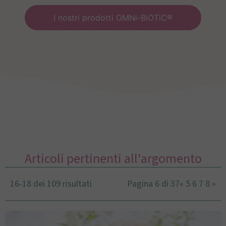
I nostri prodotti OMNi-BiOTiC®
Articoli pertinenti all'argomento
16-18 dei 109 risultati
Pagina 6 di 37
«
5
6
7
8
»