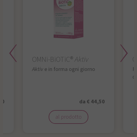
OMNi-BiOTiC®
Aktiv
O
Aktiv
e in forma ogni giorno
Fu
da
50
da € 44,50
al prodotto