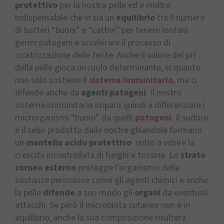
protettivo
per la nostra pelle ed è inoltre
indispensabile che vi sia un
equilibrio
tra il numero
di batteri “buoni” e “cattivi” per tenere lontani
germi patogeni e accelerare il processo di
cicatrizzazione delle ferite. Anche il valore del pH
della pelle gioca un ruolo determinante, in quanto
non solo sostiene il
sistema immunitario
, ma ci
difende anche da
agenti patogeni
. Il nostro
sistema immunitario impara quindi a differenziare i
microrganismi “buoni” da quelli
patogeni
. Il sudore
e il sebo prodotto dalle nostre ghiandole formano
un
mantello acido protettivo
volto a inibire la
crescita incontrollata di funghi e tossine. Lo
strato
corneo
esterno
protegge l’organismo dalle
sostanze pericolose come gli agenti chimici e anche
la pelle
difende
a suo modo gli
organi
da eventuali
attacchi. Se però il microbiota cutaneo non è in
equilibrio, anche la sua composizione risulterà