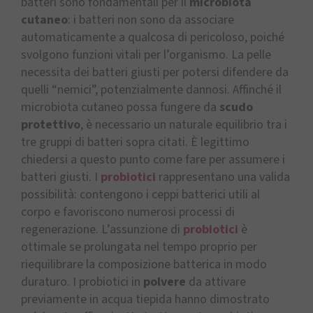
batteri sono fondamentali per il
microbiota
cutaneo
: i batteri non sono da associare
automaticamente a qualcosa di pericoloso, poiché
svolgono funzioni vitali per l’organismo. La pelle
necessita dei batteri giusti per potersi difendere da
quelli “nemici”, potenzialmente dannosi. Affinché il
microbiota cutaneo possa fungere da
scudo
protettivo
, è necessario un naturale equilibrio tra i
tre gruppi di batteri sopra citati. È legittimo
chiedersi a questo punto come fare per assumere i
batteri giusti. I
probiotici
rappresentano una valida
possibilità: contengono i ceppi batterici utili al
corpo e favoriscono numerosi processi di
regenerazione. L’assunzione di
probiotici
è
ottimale se prolungata nel tempo proprio per
riequilibrare la composizione batterica in modo
duraturo. I probiotici in
polvere
da attivare
previamente in acqua tiepida hanno dimostrato