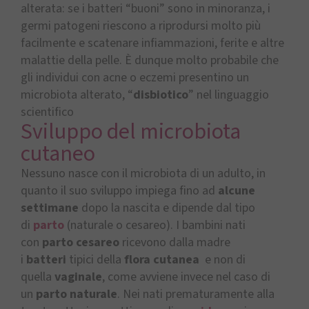
alterata: se i batteri “buoni” sono in minoranza, i
germi patogeni riescono a riprodursi molto più
facilmente e scatenare infiammazioni, ferite e altre
malattie della pelle. È dunque molto probabile che
gli individui con acne o eczemi presentino un
microbiota alterato, “
disbiotico
” nel linguaggio
scientifico
Sviluppo del microbiota
cutaneo
Nessuno nasce con il microbiota di un adulto, in
quanto il suo sviluppo impiega fino ad
alcune
settimane
dopo la nascita e dipende dal tipo
di
parto
(naturale o cesareo). I bambini nati
con
parto cesareo
ricevono dalla madre
i
batteri
tipici della
flora cutanea
e non di
quella
vaginale
, come avviene invece nel caso di
un
parto naturale
. Nei nati prematuramente alla