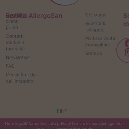
Servizi
Contatti
Institut AllergoSan
Chi siamo
S
clienti
m
Ricerca &
privati
sviluppo
Contatti
Prof.ssa Anita
medici e
Frauwallner
farmacie
Stampa
Newsletter
FAQ
L'enciclopedia
dell'intestino
IT
Note legali
Informativa sulla privacy
Termini e condizioni generali