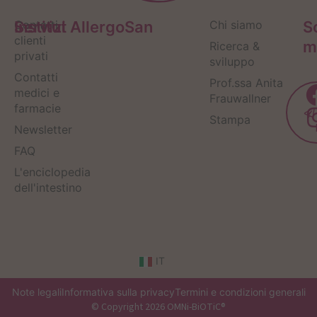
Servizi
Contatti
Institut AllergoSan
Chi siamo
S
clienti
m
Ricerca &
privati
sviluppo
Contatti
Prof.ssa Anita
medici e
Frauwallner
farmacie
Stampa
Newsletter
FAQ
L'enciclopedia
dell'intestino
IT
Note legali
Informativa sulla privacy
Termini e condizioni generali
© Copyright 2026 OMNi-BiOTiC®