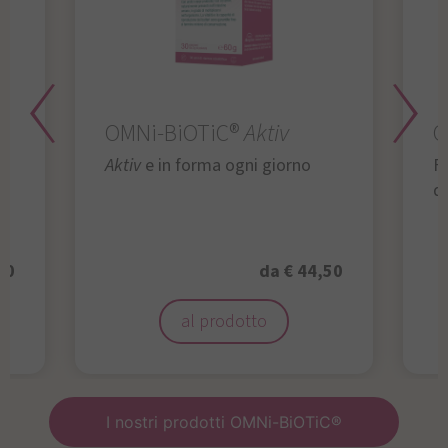
OMNi-BiOTiC®
Aktiv
O
Aktiv
e in forma ogni giorno
Fu
da
50
da € 44,50
al prodotto
I nostri prodotti OMNi-BiOTiC®