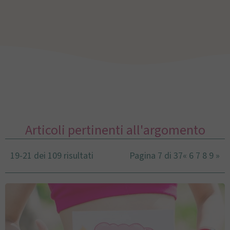
Articoli pertinenti all'argomento
19-21 dei 109 risultati
Pagina 7 di 37
«
6
7
8
9
»