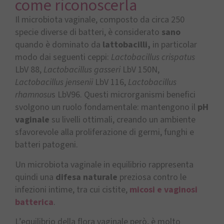
come riconoscerla
Il microbiota vaginale, composto da circa 250
specie diverse di batteri, è considerato
sano
quando è dominato da
lattobacilli,
in particolar
modo dai seguenti ceppi:
Lactobacillus crispatus
LbV 88,
Lactobacillus gasseri
LbV 150N,
Lactobacillus jensenii
LbV 116,
Lactobacillus
rhamnosu
s LbV96. Questi microrganismi benefici
svolgono un ruolo fondamentale: mantengono il
pH
vaginale
su livelli ottimali, creando un ambiente
sfavorevole alla proliferazione di germi, funghi e
batteri patogeni.
Un microbiota vaginale in equilibrio rappresenta
quindi una
difesa naturale
preziosa contro le
infezioni intime, tra cui cistite,
micosi e vaginosi
batterica
.
L’equilibrio della flora vaginale però, è molto