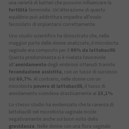
una varietà di batteri che possono influenzare la
fertilità
femminile. Un’alterazione di questo
equilibrio può addirittura impedire all’ovulo
fecondato di impiantarsi correttamente.
Uno studio scientifico ha dimostrato che, nella
maggior parte delle donne analizzate, il microbiota
vaginale era composto per il
90% da lattobacilli
.
Questa predominanza si è rivelata favorevole
all’
annidamento
degli embrioni ottenuti tramite
fecondazione assistita
, con un tasso di successo
del
60,7%
. Al contrario, nelle donne con un
microbiota
povero di lattobacilli
, il tasso di
annidamento scendeva drasticamente al
23,1%
.
Lo stesso studio ha evidenziato che la carenza di
lattobacilli nel microbiota vaginale incide
negativamente anche sul buon esito della
gravidanza
. Nelle donne con una flora vaginale