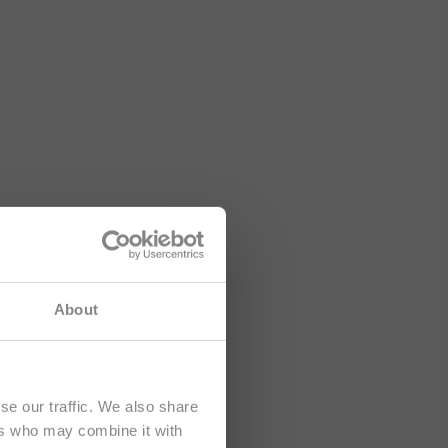
 rivolti
About
se our traffic. We also share
ers who may combine it with