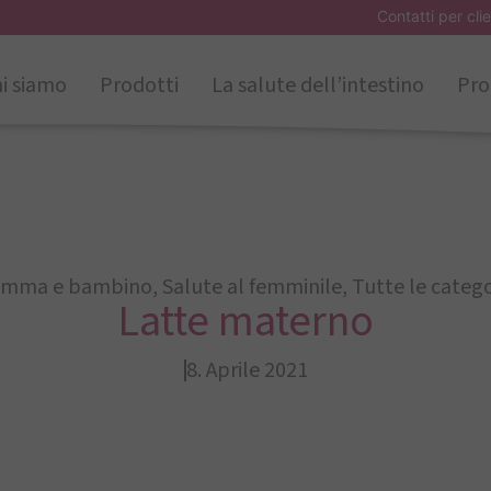
Contatti per clie
i siamo
Prodotti
La salute dell’intestino
Pro
mma e bambino
,
Salute al femminile
,
Tutte le catego
Latte materno
8. Aprile 2021