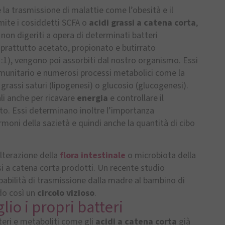
la trasmissione di malattie come l’obesità e il
mite i cosiddetti SCFA o
acidi grassi a catena corta
,
 non digeriti a opera di determinati batteri
 soprattutto acetato, propionato e butirrato
1:1), vengono poi assorbiti dal nostro organismo. Essi
mmunitario e numerosi processi metabolici come la
grassi saturi (lipogenesi) o glucosio (glucogenesi).
ali anche per ricavare
energia
e controllare il
to. Essi determinano inoltre l’importanza
rmoni della sazietà e quindi anche la quantità di cibo
alterazione della
flora intestinale
o microbiota della
i a catena corta prodotti. Un recente studio
babilità di trasmissione dalla madre al bambino di
do così un
circolo vizioso
.
lio i propri batteri
teri e metaboliti come gli
acidi a catena corta
già