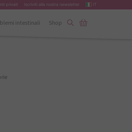
nti privati
Iscriviti alla nostra newsletter
IT
blemi intestinali
Shop
rie