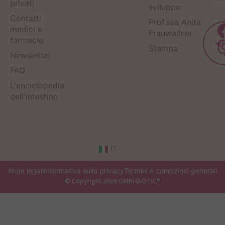
privati
sviluppo
Contatti
Prof.ssa Anita
medici e
Frauwallner
farmacie
Stampa
Newsletter
FAQ
L'enciclopedia
dell'intestino
IT
Note legali
Informativa sulla privacy
Termini e condizioni generali
© Copyright 2026 OMNi-BiOTiC®