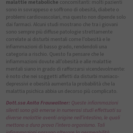
malattie metaboliche
concomitanti: molti pazienti
sono in sovrappeso e soffrono di obesità, diabete o
problemi cardiovascolari, ma questo non dipende solo
dai farmaci. Alcuni studi mostrano che tra i giovani
sono sempre più diffuse patologie strettamente
correlate ai disturbi mentali come l’obesità e le
infiammazioni di basso grado, rendendoli una
categoria a rischio. Questo fa pensare che le
infiammazioni dovute all’obesità e alle malattie
mentali siano in grado di rafforzarsi vicendevolmente:
è noto che nei soggetti affetti da disturbi maniaco-
depressivi e obesità aumenta la probabilità che la
malattia psichica abbia un decorso più complicato.
Dott.ssa Anita Frauwallner:
Queste infiammazioni
silenti sono già emerse in numerosi studi effettuati su
diverse malattie aventi origine nell’intestino, le quali
mettono a dura prova l’intero organismo. Tali
infiammazioni possono alterare la permeabilità