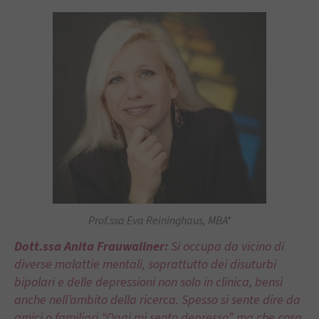
Prof.ssa Eva Reininghaus, MBA*
Dott.ssa Anita Frauwallner:
Si occupa da vicino di
diverse malattie mentali, soprattutto dei disuturbi
bipolari e delle depressioni non solo in clinica, bensì
anche nell’ambito della ricerca. Spesso si sente dire da
amici o familiari “Oggi mi sento depresso”, ma che cosa