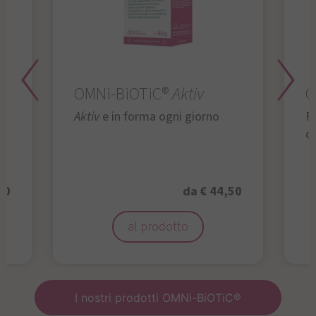
OMNi-BiOTiC®
Aktiv
O
Aktiv
e in forma ogni giorno
Fu
da
50
da € 44,50
al prodotto
I nostri prodotti OMNi-BiOTiC®