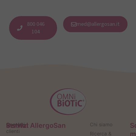
800 046
med@allergosan.it
104
Servizi
Contatti
Institut AllergoSan
Chi siamo
S
clienti
m
Ricerca &