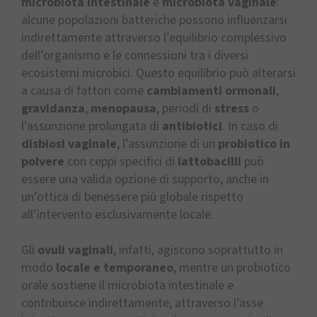
microbiota intestinale
e
microbiota vaginale
:
alcune popolazioni batteriche possono influenzarsi
indirettamente attraverso l’equilibrio complessivo
dell’organismo e le connessioni tra i diversi
ecosistemi microbici. Questo equilibrio può alterarsi
a causa di fattori come
cambiamenti ormonali
,
gravidanza
,
menopausa
, periodi di
stress
o
l’assunzione prolungata di
antibiotici
. In caso di
disbiosi vaginale
, l’assunzione di un
probiotico in
polvere
con ceppi specifici di
lattobacilli
può
essere una valida opzione di supporto, anche in
un’ottica di benessere più globale rispetto
all’intervento esclusivamente locale.
Gli
ovuli vaginali
, infatti, agiscono soprattutto in
modo
locale e temporaneo
, mentre un probiotico
orale sostiene il microbiota intestinale e
contribuisce indirettamente, attraverso l’asse