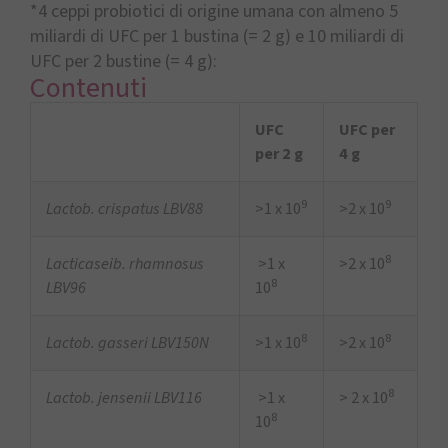
*4 ceppi probiotici di origine umana con almeno 5
miliardi di UFC per 1 bustina (= 2 g) e 10 miliardi di
UFC per 2 bustine (= 4 g):
Contenuti
UFC
UFC per
per 2 g
4 g
9
9
Lactob. crispatus LBV88
>1 x 10
>2 x 10
8
Lacticaseib. rhamnosus
>1 x
>2 x 10
8
LBV96
10
8
8
Lactob. gasseri LBV150N
>1 x 10
>2 x 10
8
Lactob. jensenii LBV116
>1 x
> 2 x 10
8
10