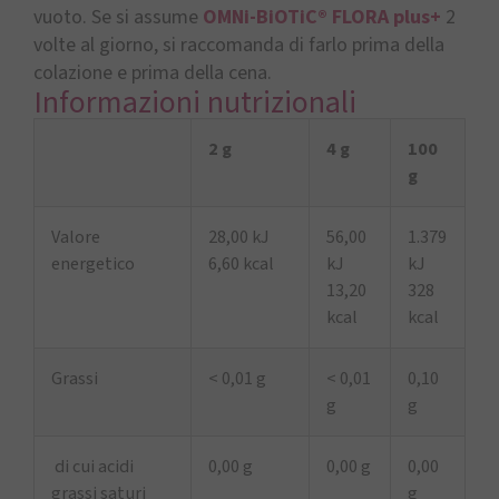
vuoto. Se si assume
OMNi-BiOTiC® FLORA plus+
2
volte al giorno, si raccomanda di farlo prima della
colazione e prima della cena.
Informazioni nutrizionali
2 g
4 g
100
g
Valore
28,00 kJ
56,00
1.379
energetico
6,60 kcal
kJ
kJ
13,20
328
kcal
kcal
Grassi
< 0,01 g
< 0,01
0,10
g
g
di cui acidi
0,00 g
0,00 g
0,00
grassi saturi
g