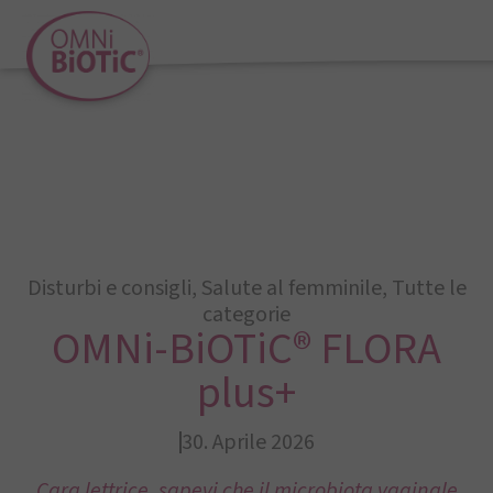
Disturbi e consigli
,
Salute al femminile
,
Tutte le
categorie
OMNi-BiOTiC® FLORA
plus+
30. Aprile 2026
Cara lettrice, sapevi che il microbiota vaginale