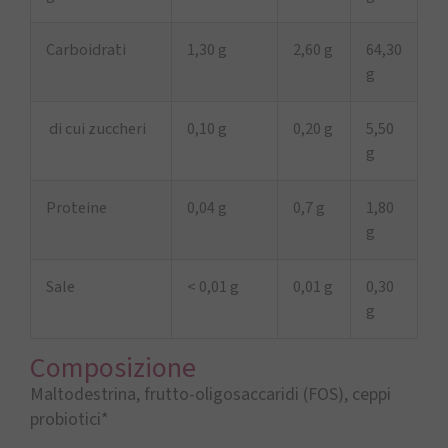
Carboidrati
1,30 g
2,60 g
64,30
g
di cui zuccheri
0,10 g
0,20 g
5,50
g
Proteine
0,04 g
0,7 g
1,80
g
Sale
< 0,01 g
0,01 g
0,30
g
Composizione
Maltodestrina, frutto-oligosaccaridi (FOS), ceppi
probiotici*