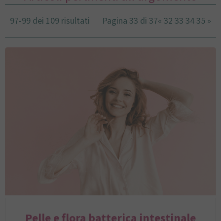
97-99 dei 109 risultati
Pagina 33 di 37
«
32
33
34
35
»
Pelle e flora batterica intestinale