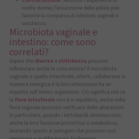
Contraccezione
: secondo l’esperienza di
molte donne, l’assunzione della pillola può
favorire la comparsa di infezioni vaginali e
secchezza.
Microbiota vaginale e
intestino: come sono
correlati?
Sapevi che
diarrea
e
stitichezza
possono
influenzare anche la zona intima? Il microbiota
vaginale e quello intestinale, infatti, collaborano in
maniera sinergica e la loro interazione ha un
impatto sull’intero organismo. Ciò significa che se
la
flora intestinale
non è in equilibrio, anche nella
flora vaginale possono verificarsi delle alterazioni.
In particolare, quando i lattobacilli diminuiscono,
anche la loro funzione protettiva si indebolisce,
lasciando spazio ai patogeni che possono così
penetrare e proliferare più facilmente.