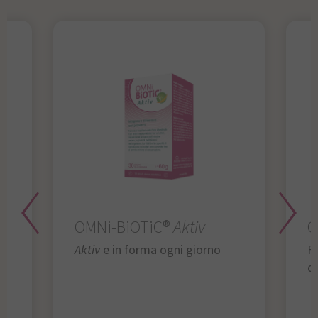
OMNi-BiOTiC®
Aktiv
O
Aktiv
e in forma ogni giorno
Fu
da