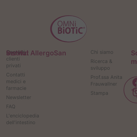
Servizi
Contatti
Institut AllergoSan
Chi siamo
S
clienti
m
Ricerca &
privati
sviluppo
Contatti
Prof.ssa Anita
medici e
Frauwallner
farmacie
Stampa
Newsletter
FAQ
L'enciclopedia
dell'intestino