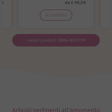
50
da € 44,50
al prodotto
I nostri prodotti OMNi-BiOTiC®
Articoli pertinenti all'argomento