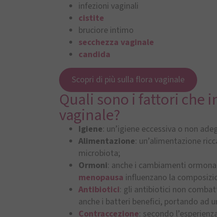
infezioni vaginali
cistite
bruciore intimo
secchezza vaginale
candida
Scopri di più sulla flora vaginale
Quali sono i fattori che 
vaginale?
Igiene
: un’igiene eccessiva o non adeg
Alimentazione
: un’alimentazione ricc
microbiota;
Ormoni
: anche i cambiamenti ormonali
menopausa
influenzano la composizi
Antibiotici
: gli antibiotici non comb
anche i batteri benefici, portando ad u
Contraccezione
: secondo l’esperienza