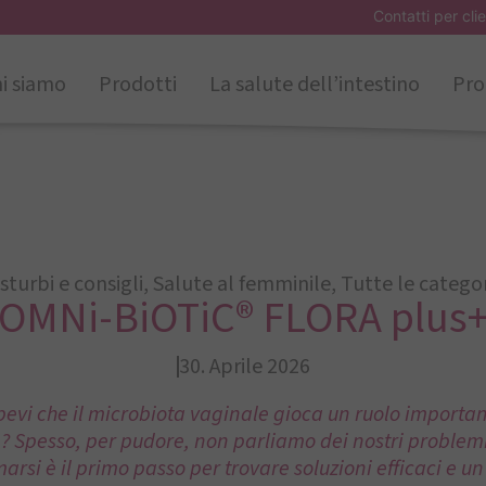
Contatti per clie
i siamo
Prodotti
La salute dell’intestino
Pro
sturbi e consigli
,
Salute al femminile
,
Tutte le catego
OMNi-BiOTiC® FLORA plus
30. Aprile 2026
apevi che il microbiota vaginale gioca un ruolo important
 Spesso, per pudore, non parliamo dei nostri problemi 
arsi è il primo passo per trovare soluzioni efficaci e u