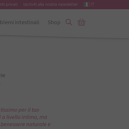
nti privati
Iscriviti alla nostra newsletter
IT
blemi intestinali
Shop
rie
+
issimo per il tuo
a livello intimo, ma
n benessere naturale e