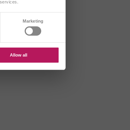
 services.
CH/FR
Marketing
B
HR
US
Allow all