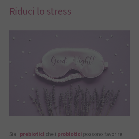
Riduci lo stress
Sia i
prebiotici
che i
probiotici
possono favorire