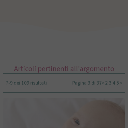
Articoli pertinenti all'argomento
7-9 dei 109 risultati
Pagina 3 di 37
«
2
3
4
5
»