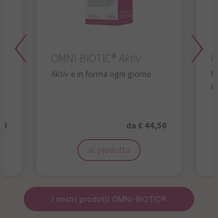
OMNi-BiOTiC®
Aktiv
O
Aktiv
e in forma ogni giorno
Fu
da
50
da € 44,50
al prodotto
I nostri prodotti OMNi-BiOTiC®