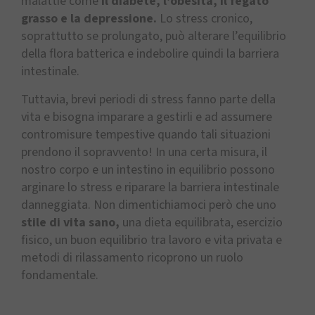
malattie come
il diabete, l’obesità, il fegato
grasso e la depressione.
Lo stress cronico,
soprattutto se prolungato, può alterare l’equilibrio
della flora batterica e indebolire quindi la barriera
intestinale.
Tuttavia, brevi periodi di stress fanno parte della
vita e bisogna imparare a gestirli e ad assumere
contromisure tempestive quando tali situazioni
prendono il sopravvento! In una certa misura, il
nostro corpo e un intestino in equilibrio possono
arginare lo stress e riparare la barriera intestinale
danneggiata. Non dimentichiamoci però che uno
stile di vita sano,
una dieta equilibrata, esercizio
fisico, un buon equilibrio tra lavoro e vita privata e
metodi di rilassamento ricoprono un ruolo
fondamentale.