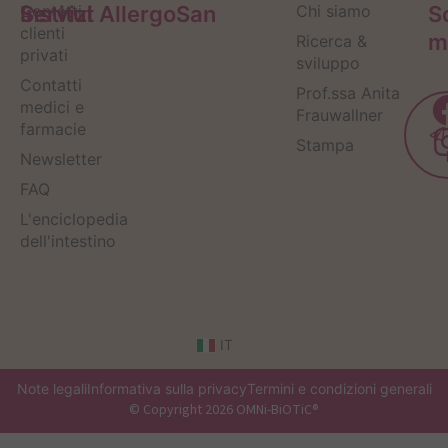
Servizi
Contatti
Institut AllergoSan
Chi siamo
S
clienti
m
Ricerca &
privati
sviluppo
Contatti
Prof.ssa Anita
medici e
Frauwallner
farmacie
Stampa
Newsletter
FAQ
L'enciclopedia
dell'intestino
IT
Note legali
Informativa sulla privacy
Termini e condizioni generali
© Copyright 2026 OMNi-BiOTiC®