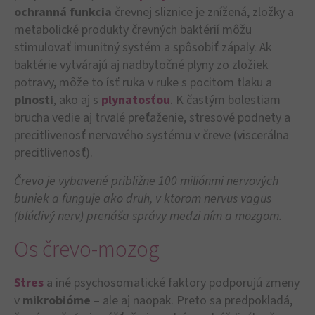
ochranná funkcia
črevnej sliznice je znížená, zložky a
metabolické produkty črevných baktérií môžu
stimulovať imunitný systém a spôsobiť zápaly. Ak
baktérie vytvárajú aj nadbytočné plyny zo zložiek
potravy, môže to ísť ruka v ruke s pocitom tlaku a
plnosti
, ako aj s
plynatosťou
. K častým bolestiam
brucha vedie aj trvalé preťaženie, stresové podnety a
precitlivenosť nervového systému v čreve (viscerálna
precitlivenosť).
Črevo je vybavené približne 100 miliónmi nervových
buniek a funguje ako druh, v ktorom nervus vagus
(blúdivý nerv) prenáša správy medzi ním a mozgom.
Os črevo-mozog
Stres
a iné psychosomatické faktory podporujú zmeny
v
mikrobióme
– ale aj naopak. Preto sa predpokladá,