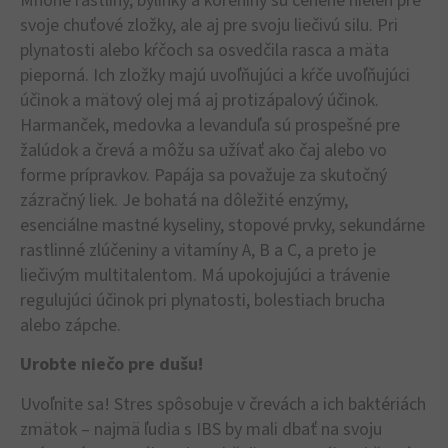
Mnohé rastliny, bylinky a koreniny sú cenené nielen pre
svoje chuťové zložky, ale aj pre svoju liečivú silu. Pri
plynatosti alebo kŕčoch sa osvedčila rasca a mäta
pieporná. Ich zložky majú uvoľňujúci a kŕče uvoľňujúci
účinok a mätový olej má aj protizápalový účinok.
Harmanček, medovka a levanduľa sú prospešné pre
žalúdok a črevá a môžu sa užívať ako čaj alebo vo
forme prípravkov. Papája sa považuje za skutočný
zázračný liek. Je bohatá na dôležité enzýmy,
esenciálne mastné kyseliny, stopové prvky, sekundárne
rastlinné zlúčeniny a vitamíny A, B a C, a preto je
liečivým multitalentom. Má upokojujúci a trávenie
regulujúci účinok pri plynatosti, bolestiach brucha
alebo zápche.
Urobte niečo pre dušu!
Uvoľnite sa! Stres spôsobuje v črevách a ich baktériách
zmätok – najmä ľudia s IBS by mali dbať na svoju