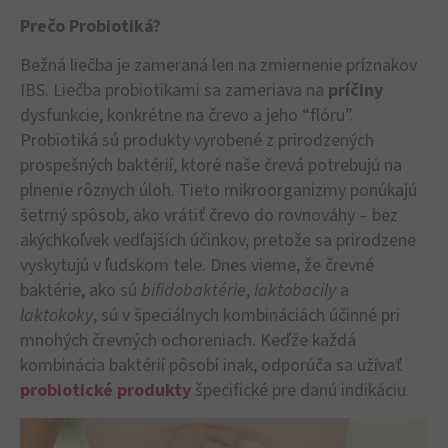
Prečo Probiotiká?
Bežná liečba je zameraná len na zmiernenie príznakov
IBS. Liečba probiotikami sa zameriava na
príčiny
dysfunkcie, konkrétne na črevo a jeho “flóru”.
Probiotiká sú produkty vyrobené z prirodzených
prospešných baktérií, ktoré naše črevá potrebujú na
plnenie rôznych úloh. Tieto mikroorganizmy ponúkajú
šetrný spôsob, ako vrátiť črevo do rovnováhy – bez
akýchkoľvek vedľajších účinkov, pretože sa prirodzene
vyskytujú v ľudskom tele. Dnes vieme, že črevné
baktérie, ako sú
bifidobaktérie
,
laktobacily
a
laktokoky
, sú v špeciálnych kombináciách účinné pri
mnohých črevných ochoreniach. Keďže každá
kombinácia baktérií pôsobí inak, odporúča sa užívať
probiotické produkty
špecifické pre danú indikáciu.