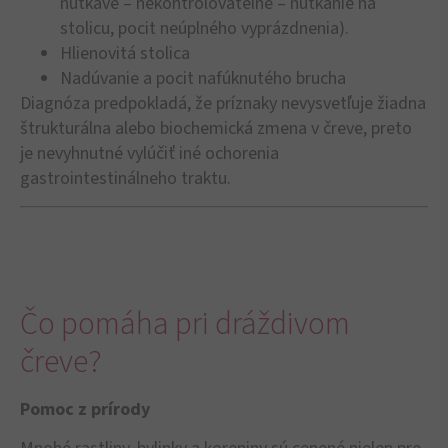
nutkavé – nekontrolovateľné – nutkanie na
stolicu, pocit neúplného vyprázdnenia).
Hlienovitá stolica
Nadúvanie a pocit nafúknutého brucha
Diagnóza predpokladá, že príznaky nevysvetľuje žiadna
štrukturálna alebo biochemická zmena v čreve, preto
je nevyhnutné vylúčiť iné ochorenia
gastrointestinálneho traktu.
Čo pomáha pri dráždivom
čreve?
Pomoc z prírody