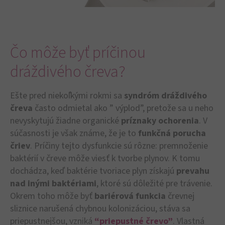
Čo môže byť príčinou
dráždivého čreva?
Ešte pred niekoľkými rokmi sa
syndróm dráždivého
čreva
často odmietal ako ” výplod”, pretože sa u neho
nevyskytujú žiadne organické
príznaky ochorenia
. V
súčasnosti je však známe, že je to
funkčná porucha
čriev
. Príčiny tejto dysfunkcie sú rôzne: premnoženie
baktérií v čreve môže viesť k tvorbe plynov. K tomu
dochádza, keď baktérie tvoriace plyn získajú
prevahu
nad inými baktériami
, ktoré sú dôležité pre trávenie.
Okrem toho môže byť
bariérová funkcia
črevnej
sliznice narušená chybnou kolonizáciou, stáva sa
priepustnejšou, vzniká
“priepustné črevo”
. Vlastná