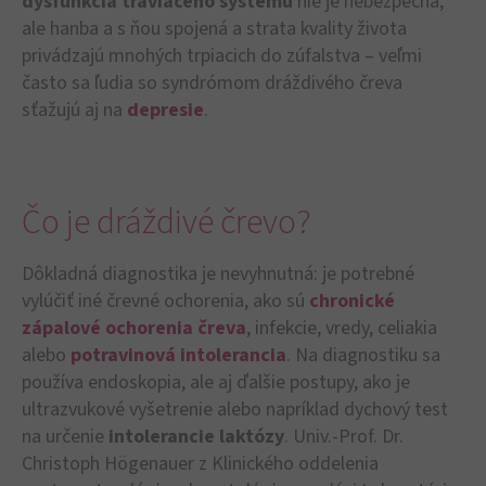
dysfunkcia tráviaceho systému
nie je nebezpečná,
ale hanba a s ňou spojená a strata kvality života
privádzajú mnohých trpiacich do zúfalstva – veľmi
často sa ľudia so syndrómom dráždivého čreva
sťažujú aj na
depresie
.
Čo je dráždivé črevo?
Dôkladná diagnostika je nevyhnutná: je potrebné
vylúčiť iné črevné ochorenia, ako sú
chronické
zápalové ochorenia čreva
, infekcie, vredy, celiakia
alebo
potravinová intolerancia
. Na diagnostiku sa
používa endoskopia, ale aj ďalšie postupy, ako je
ultrazvukové vyšetrenie alebo napríklad dychový test
na určenie
intolerancie laktózy
. Univ.-Prof. Dr.
Christoph Högenauer z Klinického oddelenia