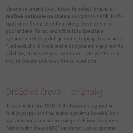
Verene sa zmenil život. Kŕčovité bolesti brucha aj
mučivé nutkanie na stolicu
sa výrazne znížili. Môže
opäť chodiť von, chodiť na výlety, črevá už nie sú
podráždené. Teraz, keď užíva toto špeciálne
synbiotikum každý deň, ju menej trápi aj stres v práci.
“Jednoducho si oveľa lepšie oddýchnem a je pre mňa
aj ľahšie, stravovať sa s rozumom. Toto všetko robí
mojím črevám dobre a cítim sa v pohode. “
Dráždivé črevo – príznaky
Takzvané kritériá ROM III (kritériá na diagnostiku
funkčných porúch tráviaceho systému človeka) boli
vypracované ako usmernenie pre lekárov. Diagnóza
“dráždivého čreva (IBS)” sa stanoví, ak sú splnené