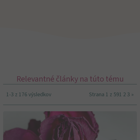
Relevantné články na túto tému
1-3 z 176 výsledkov
Strana 1 z 59
1
2
3
»