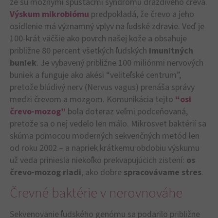
že sú možnými spúšťačmi syndrómu dráždivého čreva.
Výskum mikrobiómu
predpokladá, že črevo a jeho
osídlenie má významný vplyv na ľudské zdravie. Veď je
100-krát väčšie ako povrch našej kože a obsahuje
približne 80 percent všetkých ľudských
imunitných
buniek
. Je vybavený približne 100 miliónmi nervových
buniek a funguje ako akési “veliteľské centrum”,
pretože blúdivý nerv (Nervus vagus) prenáša správy
medzi črevom a mozgom. Komunikácia tejto
“osi
črevo-mozog”
bola doteraz veľmi podceňovaná,
pretože sa o nej vedelo len málo. Mikrosvet baktérií sa
skúma pomocou moderných sekvenčných metód len
od roku 2002 – a napriek krátkemu obdobiu výskumu
už veda priniesla niekoľko prekvapujúcich zistení:
os
črevo-mozog riadi
, ako dobre
spracovávame stres
.
Črevné baktérie v nerovnováhe
Sekvenovanie ľudského genómu sa podarilo približne