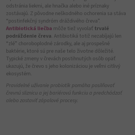
odstránia liekmi, ale hnačka alebo iné príznaky
zostávajú. Z pôvodne neškodného ochorenia sa stáva
“postinfekčný syndróm dráždivého čreva”.
Antibiotická liečba
môže tiež vyvolať
trvalé
podráždenie čreva
. Antibiotiká totiž nezabíjajú len
“zlé” choroboplodné zárodky, ale aj prospešné
baktérie, ktoré sú pre naše telo životne dôležité.
Typické zmeny v črevách postihnutých osôb opäť
ukazujú, že črevo s jeho kolonizáciou je veľmi citlivý
ekosystém.
Pravidelné užívanie probiotík pomáha posilňovať
črevnú sliznicu a jej bariérovú funkciu a predchádzať
alebo zastaviť zápalové procesy.