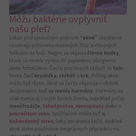
Môžu baktérie ovplyvniť
našu pleť?
Lekári pod spoločným pojmom “
akné
” všeobecne
rozumejú ochorenia mazových žliaz a vlasových
folikulov na koži. Najprv sa objavia
čierne bodky
,
ktoré sa neskôr vyvinú do pupienkov, pľuzgierov
alebo hrbolčekov. Často postihnuté oblasti sú
tvár
,
horná časť
hrudníka
,
chrbát
a
krk
. Príčiny akné
môžu byť rôzne. Akné sa často objavuje v období
dospievania, keď
sa menia hormóny
. Hormóny sa
však menia aj v iných fázach života, napríklad počas
menštruácie
,
tehotenstva
,
menopauzy
alebo v
pokročilom veku
. Spúšťačom môže byť aj
každodenný stres
, lieky, poranenia kože, dedičné
akné alebo používanie nesprávnych prípravkov na