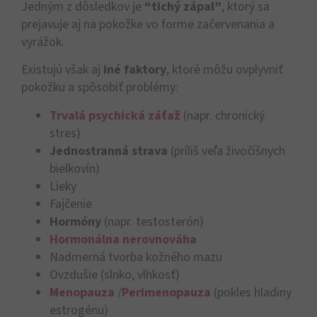
Jedným z dôsledkov je
“tichý zápal”
, ktorý sa
prejavuje aj na pokožke vo forme začervenania a
vyrážok.
Existujú však aj
iné faktory
, ktoré môžu ovplyvniť
pokožku a spôsobiť problémy:
Trvalá psychická záťaž
(napr. chronický
stres)
Jednostranná strava
(príliš veľa živočíšnych
bielkovín)
Lieky
Fajčenie
Hormóny
(napr. testosterón)
Hormonálna nerovnováha
Nadmerná tvorba kožného mazu
Ovzdušie (slnko, vlhkosť)
Menopauza
/
Perimenopauza
(pokles hladiny
estrogénu)