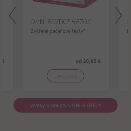
OMNi-BiOTiC®
HETOX
O
Zvýšené pečeňové testy?
R
 €
od 20,95 €
k produktu
Všetky produkty OMNi-BiOTiC®