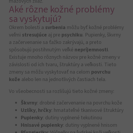
mazových žliaz.
Aké rôzne kožné problémy
sa vyskytujú?
Okrem bolesti a
svrbenia
môžu byť kožné problémy
veľmi
stresujúce
aj pre
psychiku
. Pupienky, škvrny
a začervenanie sa ťažko zakrývajú, a preto
spôsobujú postihnutým veľké
nepríjemnosti
.
Existuje mnoho rôznych názvov pre kožné zmeny v
závislosti od ich tvaru, štruktúry a veľkosti. Tieto
zmeny sa môžu vyskytovať na celom
povrchu
kože
alebo len na jednotlivých častiach tela.
Vo všeobecnosti sa rozlišujú tieto kožné zmeny:
Škvrny
: drobné začervenanie na povrchu kože
Uzlíky
,
hrčky
: hmatateľné tkanivové štruktúry
Pupienky
: dutiny vyplnené tekutinou
Hnisavé pupienky
: dutiny vyplnené hnisom
Pľuzgieriky
: Výčnelky na ľudskej koži veľkosti