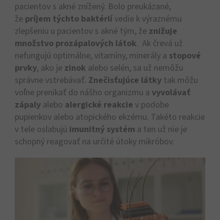
pacientov s akné znížený. Bolo preukázané,
že
príjem týchto baktérií
vedie k výraznému
zlepšeniu u pacientov s akné tým, že
znižuje
množstvo prozápalových látok
. Ak črevá už
nefungujú optimálne, vitamíny, minerály a
stopové
prvky
, ako je
zinok
alebo selén, sa už nemôžu
správne vstrebávať.
Znečisťujúce látky
tak môžu
voľne prenikať do nášho organizmu a
vyvolávať
zápaly
alebo
alergické reakcie
v podobe
pupienkov alebo atopického ekzému. Takéto reakcie
v tele oslabujú
imunitný systém
a ten už nie je
schopný reagovať na určité útoky mikróbov.