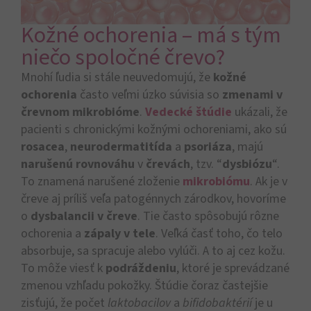
Kožné ochorenia – má s tým
niečo spoločné črevo?
Mnohí ľudia si stále neuvedomujú, že
kožné
ochorenia
často veľmi úzko súvisia so
zmenami v
črevnom mikrobióme
.
Vedecké štúdie
ukázali, že
pacienti s chronickými kožnými ochoreniami, ako sú
rosacea
,
neurodermatitída
a
psoriáza
, majú
narušenú rovnováhu
v
črevách
, tzv. “
dysbiózu
“.
To znamená narušené zloženie
mikrobiómu
. Ak je v
čreve aj príliš veľa patogénnych zárodkov, hovoríme
o
dysbalancii v čreve
. Tie často spôsobujú rôzne
ochorenia a
zápaly v tele
. Veľká časť toho, čo telo
absorbuje, sa spracuje alebo vylúči. A to aj cez kožu.
To môže viesť k
podráždeniu
, ktoré je sprevádzané
zmenou vzhľadu pokožky. Štúdie čoraz častejšie
zisťujú, že počet
laktobacilov
a
bifidobaktérií
je u