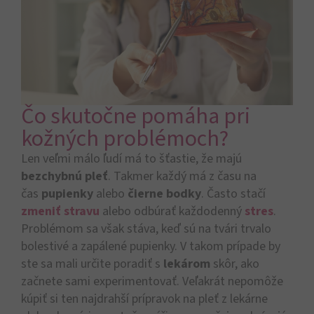
Čo skutočne pomáha pri
kožných problémoch?
Len veľmi málo ľudí má to šťastie, že majú
bezchybnú pleť
. Takmer každý má z času na
čas
pupienky
alebo
čierne bodky
. Často stačí
zmeniť stravu
alebo odbúrať každodenný
stres
.
Problémom sa však stáva, keď sú na tvári trvalo
bolestivé a zapálené pupienky. V takom prípade by
ste sa mali určite poradiť s
lekárom
skôr, ako
začnete sami experimentovať. Veľakrát nepomôže
kúpiť si ten najdrahší prípravok na pleť z lekárne