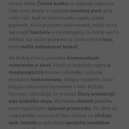
tmavú farbu.
Čierne bodky
sa objavujú najmä na
čele, nose, brade a v prípade
mastnej pleti
aj na
celej tvári. Keď sa čierna bodka zapáli, vzniká
pupienok. Koža je potom začervenaná, môžu sa na
nej usadiť
baktérie
a iné patogény, čo môže viesť k
infekcii. Na špičke pupienka sa často vytvorí
hnis
,
ktorý
môže spôsobovať bolesť
.
Na druhej strane, primárne
hormonálnym
ochorením
je
akné
, ktoré sa vyskytuje najmä
u
dospievajúcich
mužov v dôsledku zvýšenej
produkcie
testosterónu
. Chlapci v puberte často
bojujú s bláznivými hormónmi v tele. Mužské
hormóny spôsobujú, že mazové
žľazy produkujú
viac kožného oleja
, aby lepšie
chránili
pokožku
pred negatívnymi
vplyvmi prostredia
. Pri akné sú
však kanáliky mazových žliaz zúžené, čo
sťažuje
únik tekutín
a spôsobuje
upchatie kanálikov