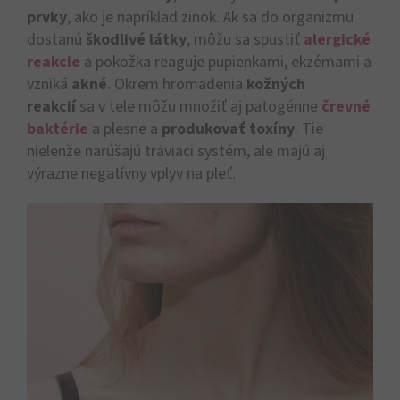
prvky
, ako je napríklad zinok. Ak sa do organizmu
dostanú
škodlivé látky
, môžu sa spustiť
alergické
reakcie
a pokožka reaguje pupienkami, ekzémami a
vzniká
akné
. Okrem hromadenia
kožných
reakcií
sa v tele môžu množiť aj patogénne
črevné
baktérie
a plesne a
produkovať toxíny
. Tie
nielenže narúšajú tráviaci systém, ale majú aj
výrazne negatívny vplyv na pleť.