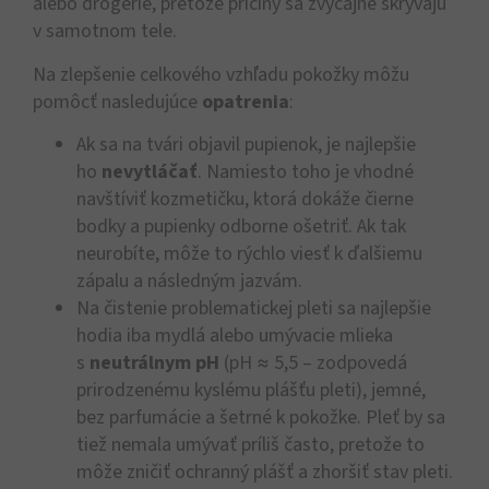
alebo drogérie, pretože príčiny sa zvyčajne skrývajú
v samotnom tele.
Na zlepšenie celkového vzhľadu pokožky môžu
pomôcť nasledujúce
opatrenia
:
Ak sa na tvári objavil pupienok, je najlepšie
ho
nevytláčať
. Namiesto toho je vhodné
navštíviť kozmetičku, ktorá dokáže čierne
bodky a pupienky odborne ošetriť. Ak tak
neurobíte, môže to rýchlo viesť k ďalšiemu
zápalu a následným jazvám.
Na čistenie problematickej pleti sa najlepšie
hodia iba mydlá alebo umývacie mlieka
s
neutrálnym pH
(pH ≈ 5,5 – zodpovedá
prirodzenému kyslému plášťu pleti), jemné,
bez parfumácie a šetrné k pokožke. Pleť by sa
tiež nemala umývať príliš často, pretože to
môže zničiť ochranný plášť a zhoršiť stav pleti.