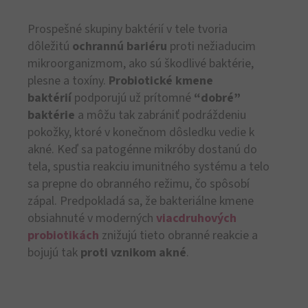
Prospešné skupiny baktérií v tele tvoria
dôležitú
ochrannú bariéru
proti nežiaducim
mikroorganizmom, ako sú škodlivé baktérie,
plesne a toxíny.
Probiotické kmene
baktérií
podporujú už prítomné
“dobré”
baktérie
a môžu tak zabrániť podráždeniu
pokožky, ktoré v konečnom dôsledku vedie k
akné. Keď sa patogénne mikróby dostanú do
tela, spustia reakciu imunitného systému a telo
sa prepne do obranného režimu, čo spôsobí
zápal. Predpokladá sa, že bakteriálne kmene
obsiahnuté v moderných
viacdruhových
probiotikách
znižujú tieto obranné reakcie a
bojujú tak
proti vznikom akné
.