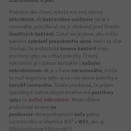
starostlivosť o pleť
.
Podobne ako črevo, aj koža má svoj vlastný
mikrobióm
. Ak
bakteriálne osídlenie
nie je v
rovnováhe, pokožka už nie je chránená pred šírením
škodlivých baktérií
. Zatiaľ nie je jasné, ako môžu
baktérie
zabrániť prepuknutiu akné
. Vedci sa však
zhodujú, že probiotické
kmene baktérií
majú
pozitívny vplyv na vzhľad pokožky. Črevný
mikrobióm je v úzkom kontakte s
kožným
mikrobiómom
. Ak je v čreve
nerovnováha
, môže
to mať negatívny vplyv aj na mikrobióm pokožky a
narušiť rovnováhu
. Štúdie preukázali, že príjem
špeciálnych bakteriálnych kmeňov má
pozitívny
vplyv
na
kožný mikrobióm
. Medzi sľubné
probiotické kmene
na
posilnenie
obranyschopnosti
kože
patria
Lactobacillus
acidophilus
W37
a
W55
, ako aj
Bifidobacterium bifidum W23
.