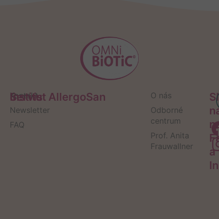
Servis
Kontakt
Institut AllergoSan
O nás
S
n
Newsletter
Odborné
centrum
n
FAQ
Prof. Anita
F
Frauwallner
a
I