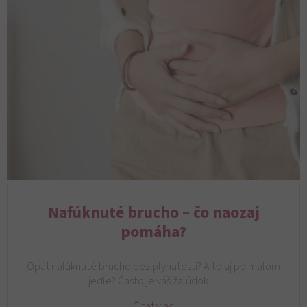
Nafúknuté brucho – čo naozaj
pomáha?
Opäť nafúknuté brucho bez plynatosti? A to aj po malom
jedle? Často je váš žalúdok…
Čítať viac