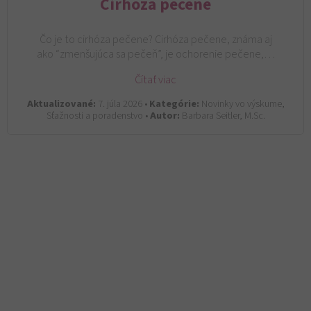
Cirhóza pečene
Čo je to cirhóza pečene? Cirhóza pečene, známa aj
ako “zmenšujúca sa pečeň”, je ochorenie pečene,…
Čítať viac
Aktualizované:
7. júla 2026 •
Kategórie:
Novinky vo výskume,
Sťažnosti a poradenstvo •
Autor:
Barbara Seitler, M.Sc.