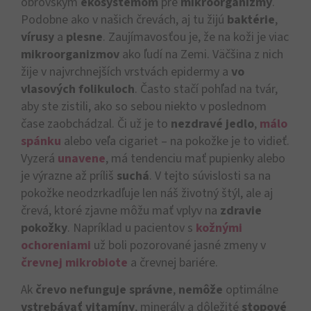
obrovským
ekosystémom
pre
mikroorganizmy
.
Podobne ako v našich črevách, aj tu žijú
baktérie
,
vírusy
a
plesne
. Zaujímavosťou je, že na koži je viac
mikroorganizmov
ako ľudí na Zemi. Väčšina z nich
žije v najvrchnejších vrstvách epidermy a
vo
vlasových folikuloch
. Často stačí pohľad na tvár,
aby ste zistili, ako so sebou niekto v poslednom
čase zaobchádzal. Či už je to
nezdravé jedlo
,
málo
spánku
alebo veľa cigariet – na pokožke je to vidieť.
Vyzerá
unavene
, má tendenciu mať pupienky alebo
je výrazne až príliš
suchá
. V tejto súvislosti sa na
pokožke neodzrkadľuje len náš životný štýl, ale aj
črevá, ktoré zjavne môžu mať vplyv na
zdravie
pokožky
. Napríklad u pacientov s
kožnými
ochoreniami
už boli pozorované jasné zmeny v
črevnej mikrobiote
a črevnej bariére.
Ak
črevo nefunguje správne
,
nemôže
optimálne
vstrebávať vitamíny
, minerály a dôležité
stopové