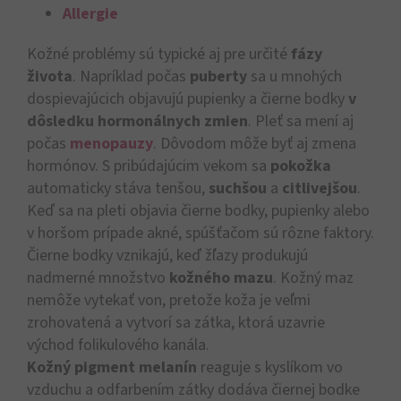
Allergie
Kožné problémy sú typické aj pre určité
fázy
života
. Napríklad počas
puberty
sa u mnohých
dospievajúcich objavujú pupienky a čierne bodky
v
dôsledku hormonálnych zmien
. Pleť sa mení aj
počas
menopauzy
. Dôvodom môže byť aj zmena
hormónov. S pribúdajúcim vekom sa
pokožka
automaticky stáva tenšou,
suchšou
a
citlivejšou
.
Keď sa na pleti objavia čierne bodky, pupienky alebo
v horšom prípade akné, spúšťačom sú rôzne faktory.
Čierne bodky vznikajú, keď žľazy produkujú
nadmerné množstvo
kožného mazu
. Kožný maz
nemôže vytekať von, pretože koža je veľmi
zrohovatená a vytvorí sa zátka, ktorá uzavrie
východ folikulového kanála.
Kožný pigment
melanín
reaguje s kyslíkom vo
vzduchu a odfarbením zátky dodáva čiernej bodke