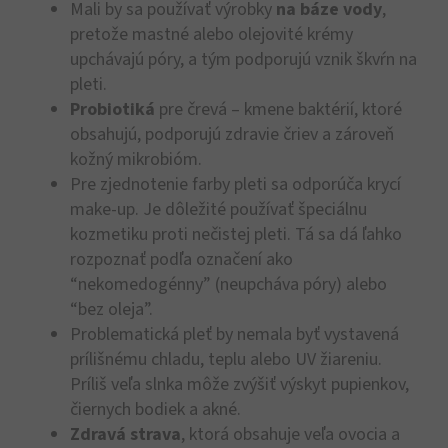
Mali by sa používať výrobky
na báze vody
,
pretože mastné alebo olejovité krémy
upchávajú póry, a tým podporujú vznik škvŕn na
pleti.
Probiotiká
pre črevá – kmene baktérií, ktoré
obsahujú, podporujú zdravie čriev a zároveň
kožný mikrobióm.
Pre zjednotenie farby pleti sa odporúča krycí
make-up. Je dôležité používať špeciálnu
kozmetiku proti nečistej pleti. Tá sa dá ľahko
rozpoznať podľa označení ako
“nekomedogénny” (neupcháva póry) alebo
“bez oleja”.
Problematická pleť by nemala byť vystavená
prílišnému chladu, teplu alebo UV žiareniu.
Príliš veľa slnka môže zvýšiť výskyt pupienkov,
čiernych bodiek a akné.
Zdravá strava
, ktorá obsahuje veľa ovocia a