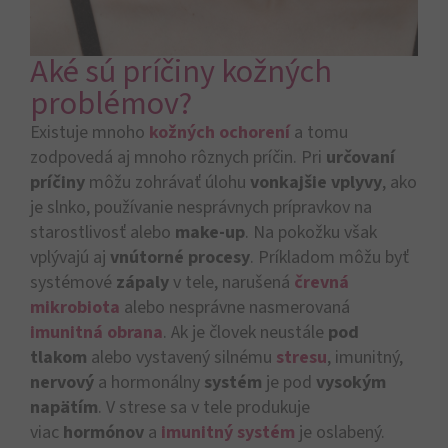
Aké sú príčiny kožných
problémov?
Existuje mnoho
kožných ochorení
a tomu
zodpovedá aj mnoho rôznych príčin. Pri
určovaní
príčiny
môžu zohrávať úlohu
vonkajšie vplyvy
, ako
je slnko, používanie nesprávnych prípravkov na
starostlivosť alebo
make-up
. Na pokožku však
vplývajú aj
vnútorné procesy
. Príkladom môžu byť
systémové
zápaly
v tele, narušená
črevná
mikrobiota
alebo nesprávne nasmerovaná
imunitná obrana
. Ak je človek neustále
pod
tlakom
alebo vystavený silnému
stresu
, imunitný,
nervový
a hormonálny
systém
je pod
vysokým
napätím
. V strese sa v tele produkuje
viac
hormónov
a
imunitný systém
je oslabený.