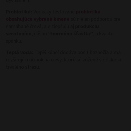
dýchanie”).
Probiotiká:
Vedecky testované
probiotiká
obsahujúce vybrané kmene
sú nielen podporou pre
namáhané črevá, ale zlepšujú aj
produkciu
serotonínu
, nášho
“hormónu šťastia”
, a kvalitu
spánku.
Teplá voda:
Teplý kúpeľ dodáva pocit bezpečia a má
rozširujúci účinok na cievy, ktoré sú zúžené v dôsledku
trvalého stresu.