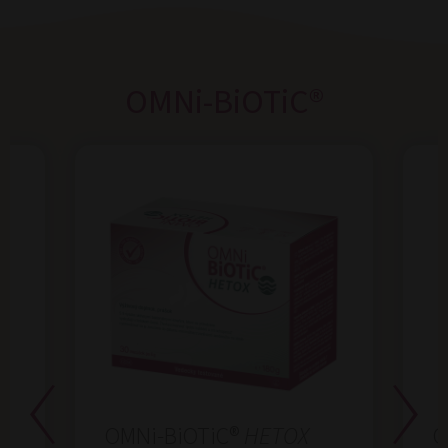
OMNi-BiOTiC®
OMNi-BiOTiC®
HETOX
O