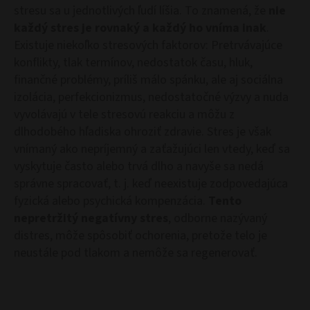
stresu sa u jednotlivých ľudí líšia. To znamená, že
nie
každý stres je rovnaký a každý ho vníma inak
.
Existuje niekoľko stresových faktorov: Pretrvávajúce
konflikty, tlak termínov, nedostatok času, hluk,
finančné problémy, príliš málo spánku, ale aj sociálna
izolácia, perfekcionizmus, nedostatočné výzvy a nuda
vyvolávajú v tele stresovú reakciu a môžu z
dlhodobého hľadiska ohroziť zdravie. Stres je však
vnímaný ako nepríjemný a zaťažujúci len vtedy, keď sa
vyskytuje často alebo trvá dlho a navyše sa nedá
správne spracovať, t. j. keď neexistuje zodpovedajúca
fyzická alebo psychická kompenzácia.
Tento
nepretržitý negatívny stres
, odborne nazývaný
distres, môže spôsobiť ochorenia, pretože telo je
neustále pod tlakom a nemôže sa regenerovať.