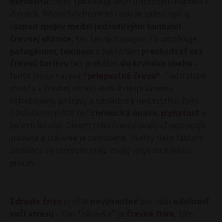
nervozitu
. Stres spôsobuje úhyn užitočných baktérií v
črevách. Rôzne biochemické reakcie spôsobujú aj
r
ozpad spojov medzi jednotlivými bunkami
črevnej sliznice
, tzv. tesných spojov. To umožňuje
patogénom
,
toxínom
a baktériám
prechádzať cez
črevnú bariéru
bez prekážok
do krvného obehu
–
tento jav sa nazýva
“priepustné črevo”
. Tieto slabé
miesta v črevnej sliznici vedú k nesprávnemu
vstrebávaniu potravy a následne k nedostatku živín.
Dôsledkom môže byť
chronická únava
,
plynatosť
a
bolesti brucha. Okrem toho črevné svaly už nepracujú
správne a trávenie je zabrzdené. Všetky tieto faktory
súvisiace so stresom majú trvalý vplyv na tráviaci
proces.
Zdravie čriev
je však
nevyhnutné
pre našu
odolnosť
voči stresu
– čím “zdravšia” je
črevná flóra
, tým