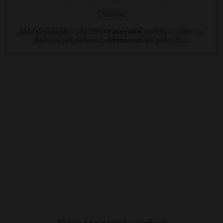
Čítať viac
Aktualizované:
7. júla 2026 •
Kategórie:
Novinky vo výskume,
Sťažnosti a poradenstvo •
Autor:
Barbara Seitler, M.Sc.