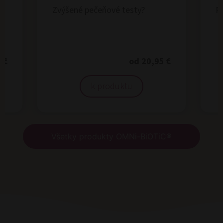
Zvýšené pečeňové testy?
R
 €
od 20,95 €
k produktu
Všetky produkty OMNi-BiOTiC®