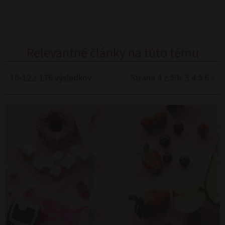
Relevantné články na túto tému
10-12 z 176 výsledkov
Strana 4 z 59
«
3
4
5
6
»