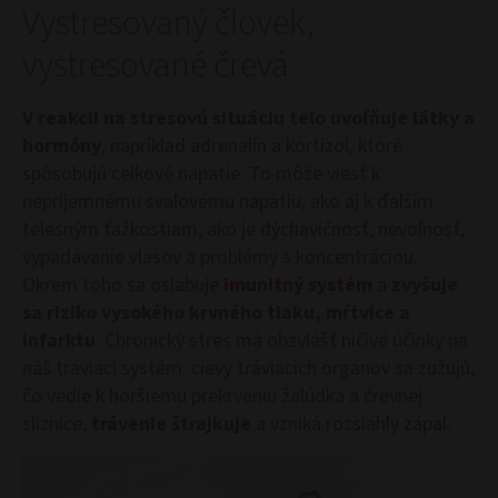
Vystresovaný človek,
vystresované črevá
V reakcii na stresovú situáciu telo uvoľňuje látky a
hormóny
, napríklad adrenalín a kortizol, ktoré
spôsobujú celkové napätie. To môže viesť k
nepríjemnému svalovému napätiu, ako aj k ďalším
telesným ťažkostiam, ako je dýchavičnosť, nevoľnosť,
vypadávanie vlasov a problémy s koncentráciou.
Okrem toho sa oslabuje
imunitný systém
a
zvyšuje
sa riziko vysokého krvného tlaku, mŕtvice a
infarktu
. Chronický stres má obzvlášť ničivé účinky na
náš tráviaci systém: cievy tráviacich orgánov sa zužujú,
čo vedie k horšiemu prekrveniu žalúdka a črevnej
sliznice,
trávenie štrajkuje
a vzniká rozsiahly zápal.