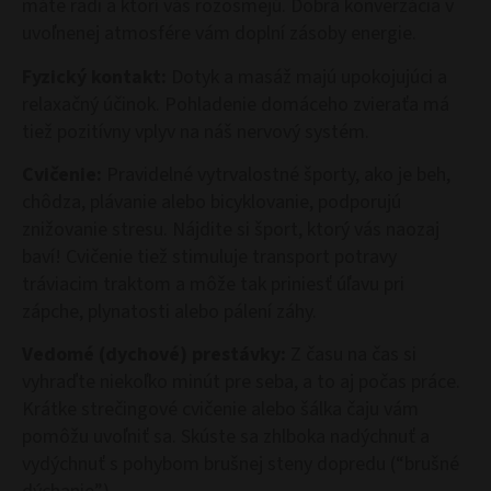
máte radi a ktorí vás rozosmejú. Dobrá konverzácia v
uvoľnenej atmosfére vám doplní zásoby energie.
Fyzický kontakt:
Dotyk a masáž majú upokojujúci a
relaxačný účinok. Pohladenie domáceho zvieraťa má
tiež pozitívny vplyv na náš nervový systém.
Cvičenie:
Pravidelné vytrvalostné športy, ako je beh,
chôdza, plávanie alebo bicyklovanie, podporujú
znižovanie stresu. Nájdite si šport, ktorý vás naozaj
baví! Cvičenie tiež stimuluje transport potravy
tráviacim traktom a môže tak priniesť úľavu pri
zápche, plynatosti alebo pálení záhy.
Vedomé (dychové) prestávky:
Z času na čas si
vyhraďte niekoľko minút pre seba, a to aj počas práce.
Krátke strečingové cvičenie alebo šálka čaju vám
pomôžu uvoľniť sa. Skúste sa zhlboka nadýchnuť a
vydýchnuť s pohybom brušnej steny dopredu (“brušné