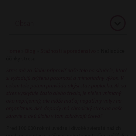
Obsah
Home
»
Blog
»
Sťažnosti a poradenstvo
»
Nežiadúce
účinky stresu
Stres má za úlohu pripraviť naše telo na situácie, ktoré
si vyžadujú zvýšenú pozornosť a mimoriadny výkon. V
celom tele potom prevláda akýsi stav poplachu. Ak sa
stres vyskytuje často alebo trvalo, je nielen vnímaný
ako nepríjemný, ale môže mať aj negatívny vplyv na
organizmus. Aké dopady má chronický stres na naše
zdravie a akú úlohu v tom zohrávajú črevá?
Pred 100 000 rokmi uvádzali divoké zvieratá našich
predkov do stavu zvýšenej pohotovosti, čím spúšťali v