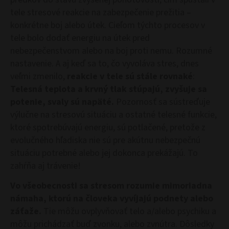
tele stresové reakcie na zabezpečenie prežitia –
konkrétne boj alebo útek. Cieľom týchto procesov v
tele bolo dodať energiu na útek pred
nebezpečenstvom alebo na boj proti nemu. Rozumné
nastavenie. A aj keď sa to, čo vyvoláva stres, dnes
veľmi zmenilo,
reakcie v tele sú stále rovnaké
:
Telesná teplota a krvný tlak stúpajú, zvyšuje sa
potenie, svaly sú napäté.
Pozornosť sa sústreďuje
výlučne na stresovú situáciu a ostatné telesné funkcie,
ktoré spotrebúvajú energiu, sú potlačené, pretože z
evolučného hľadiska nie sú pre akútnu nebezpečnú
situáciu potrebné alebo jej dokonca prekážajú. To
zahŕňa aj trávenie!
Vo všeobecnosti sa stresom rozumie mimoriadna
námaha, ktorú na človeka vyvíjajú podnety alebo
záťaže.
Tie môžu ovplyvňovať telo a/alebo psychiku a
môžu prichádzať buď zvonku, alebo zvnútra. Dôsledky