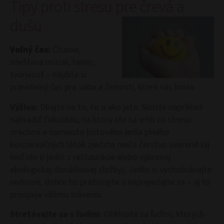
Tipy proti stresu pre črevá a
dušu
Voľný čas:
Čítanie,
návšteva múzeí, tanec,
tvorivosť – nájdite si
pravidelný čas pre seba a činnosti, ktoré vás bavia.
Výživa:
Dbajte na to, čo a ako jete. Skúste napríklad
nahradiť čokoládu, na ktorú ste sa vrhli zo stresu
orechmi a namiesto hotového jedla plného
konzervačných látok zjedzte niečo čerstvo uvarené (aj
keď ide o jedlo z reštaurácie alebo vybranej
ekologickej donáškovej služby). Jedlo si vychutnávajte
vedome, dobre ho prežúvajte a neprejedajte sa – aj to
prospeje vášmu tráveniu.
Stretávajte sa s ľuďmi:
Obklopte sa ľuďmi, ktorých