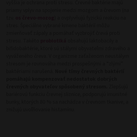
vyššia je ochrana proti stresu. Črevné baktérie majú
priamy vplyv na spojenie medzi mozgom a črevom (na
tzv.
os črevo-mozog
) a ovplyvňujú fyzickú reakciu na
stres. Špeciálne vybrané kmene baktérií môžu
zmierňovať zápaly a pomáhať vyzbrojiť črevá proti
stresu. Takéto
probiotiká
obsahujú laktobacily a
bifidobaktérie, ktoré sú stálymi obyvateľmi zdravého a
vyváženého čreva. V organizme zaťaženom neustálym
stresom je rovnováha medzi prospešnými a “zlými”
baktériami narušená.
Nové tímy črevných baktérií
pomáhajú kompenzovať nedostatok dobrých
črevných obyvateľov spôsobený stresom.
Zlepšujú
bariérovú funkciu črevnej sliznice, podporujú imunitné
bunky, ktorých 80 % sa nachádza v črevnom tkanive, a
znižujú uvoľňovanie histamínu.