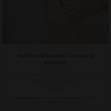
Nafúknuté brucho – čo naozaj
pomáha?
Opäť nafúknuté brucho bez plynatosti? A to aj po malom
jedle? Často je váš žalúdok…
Čítať viac
Aktualizované:
17. júna 2026 •
Kategórie:
Sťažnosti a
poradenstvo •
Autor:
Florentina Sgarz, BA