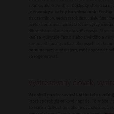
zvonku, alebo zvnútra. Dôsledky stresu sa u j
je rovnaký a každý ho vníma inak
. Existuj
tlak termínov, nedostatok času, hluk, finančné
perfekcionizmus, nedostatočné výzvy a nuda v
dlhodobého hľadiska ohroziť zdravie. Stres je
keď sa vyskytuje často alebo trvá dlho a navy
zodpovedajúca fyzická alebo psychická komp
odborne nazývaný distres, môže spôsobiť och
sa regenerovať.
Vystresovaný človek, vyst
V reakcii na stresovú situáciu telo uvoľň
ktoré spôsobujú celkové napätie. To môže vi
telesným ťažkostiam, ako je dýchavičnosť, n
koncentráciou. Okrem toho sa oslabuje
imun