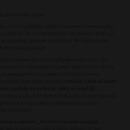
iadúce účinky stresu
ácie, ktoré si vyžadujú zvýšenú pozornosť a mimoriadny
poplachu. Ak sa stres vyskytuje často alebo trvalo, je
 aj negatívny vplyv na organizmus. Aké dopady má
 tom zohrávajú črevá?
našich predkov do stavu zvýšenej pohotovosti, čím
nie prežitia – konkrétne boj alebo útek. Cieľom týchto
pred nebezpečenstvom alebo na boj proti nemu.
áva stres, dnes veľmi zmenilo,
reakcie v tele sú stále
pajú, zvyšuje sa potenie, svaly sú napäté.
situáciu a ostatné telesné funkcie, ktoré spotrebúvajú
hľadiska nie sú pre akútnu nebezpečnú situáciu
ňa aj trávenie!
riadna námaha, ktorú na človeka vyvíjajú
ť telo a/alebo psychiku a môžu prichádzať buď