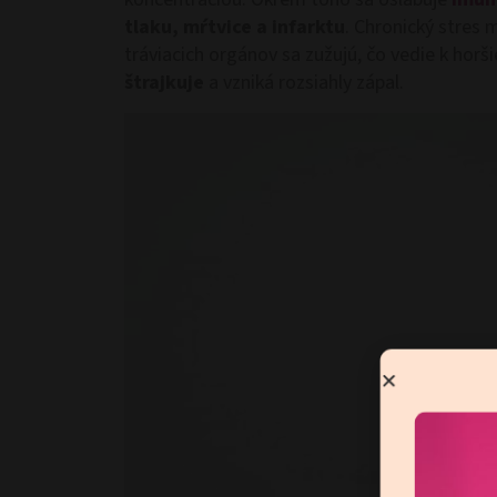
tlaku, mŕtvice a infarktu
. Chronický stres 
tráviacich orgánov sa zužujú, čo vedie k horši
štrajkuje
a vzniká rozsiahly zápal.