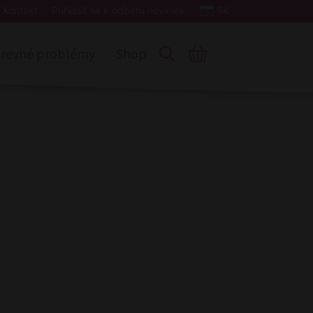
Kontakt
Prihlásiť sa k odberu noviniek
SK
revné problémy
Shop