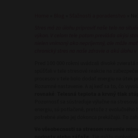
Home
»
Blog
»
Sťažnosti a poradenstvo
»
Než
Stres má za úlohu pripraviť naše telo na situ
výkon. V celom tele potom prevláda akýsi stav 
nielen vnímaný ako nepríjemný, ale môže mať
chronický stres na naše zdravie a akú úlohu v
Pred 100 000 rokmi uvádzali divoké zvieratá 
spúšťali v tele stresové reakcie na zabezpeče
procesov v tele bolo dodať energiu na útek 
Rozumné nastavenie. A aj keď sa to, čo vyvol
rovnaké
:
Telesná teplota a krvný tlak stú
Pozornosť sa sústreďuje výlučne na stresovú 
energiu, sú potlačené, pretože z evolučného 
potrebné alebo jej dokonca prekážajú. To zahŕ
Vo všeobecnosti sa stresom rozumie mimo
podnety alebo záťaže.
Tie môžu ovplyvňova