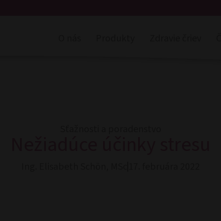
O nás
Produkty
Zdravie čriev
Č
Sťažnosti a poradenstvo
Nežiadúce účinky stresu
Ing. Elisabeth Schön, MSc
17. februára 2022