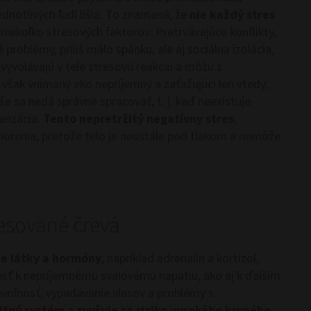
ednotlivých ľudí líšia. To znamená, že
nie každý stres
e niekoľko stresových faktorov: Pretrvávajúce konflikty,
 problémy, príliš málo spánku, ale aj sociálna izolácia,
yvolávajú v tele stresovú reakciu a môžu z
 však vnímaný ako nepríjemný a zaťažujúci len vtedy,
še sa nedá správne spracovať, t. j. keď neexistuje
enzácia.
Tento nepretržitý negatívny stres
,
orenia, pretože telo je neustále pod tlakom a nemôže
resované črevá
uje látky a hormóny
, napríklad adrenalín a kortizol,
esť k nepríjemnému svalovému napätiu, ako aj k ďalším
evoľnosť, vypadávanie vlasov a problémy s
itný systém
a
zvyšuje sa riziko vysokého krvného