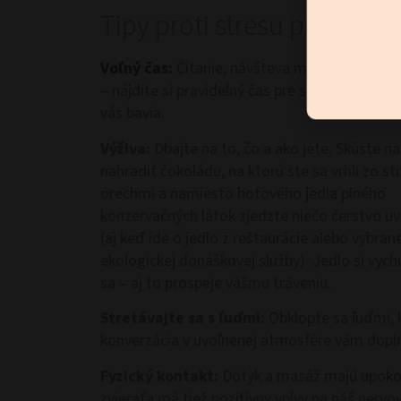
Tipy proti stresu pre črevá
Voľný čas:
Čítanie, návšteva múzeí, tanec, tv
– nájdite si pravidelný čas pre seba a činnosti
vás bavia.
Výživa:
Dbajte na to, čo a ako jete. Skúste na
nahradiť čokoládu, na ktorú ste sa vrhli zo st
orechmi a namiesto hotového jedla plného
konzervačných látok zjedzte niečo čerstvo u
(aj keď ide o jedlo z reštaurácie alebo vybrane
ekologickej donáškovej služby). Jedlo si vyc
sa – aj to prospeje vášmu tráveniu.
Stretávajte sa s ľuďmi:
Obklopte sa ľuďmi, 
konverzácia v uvoľnenej atmosfére vám dopln
Fyzický kontakt:
Dotyk a masáž majú upokoj
zvieraťa má tiež pozitívny vplyv na náš nervo