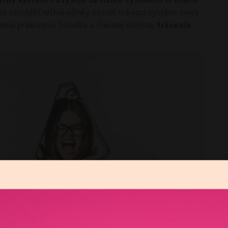
má obzvlášť ničivé účinky na náš tráviaci systém: cievy
emu prekrveniu žalúdka a črevnej sliznice,
trávenie