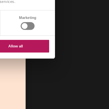
 services.
CH/FR
Marketing
B
HR
US
Allow all