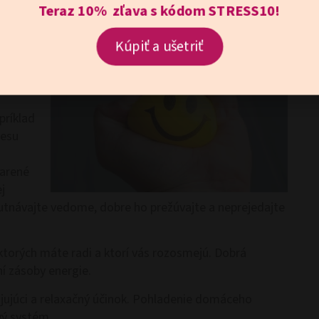
Teraz 10% zľava s kódom STRESS10!
 a dušu
Kúpiť a ušetriť
orivosť
, ktoré
príklad
resu
varené
j
hutnávajte vedome, dobre ho prežúvajte a neprejedajte
ktorých máte radi a ktorí vás rozosmejú. Dobrá
í zásoby energie.
ujúci a relaxačný účinok. Pohladenie domáceho
vý systém.