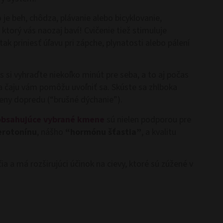
 je beh, chôdza, plávanie alebo bicyklovanie,
 ktorý vás naozaj baví! Cvičenie tiež stimuluje
k priniesť úľavu pri zápche, plynatosti alebo pálení
s si vyhraďte niekoľko minút pre seba, a to aj počas
ka čaju vám pomôžu uvoľniť sa. Skúste sa zhlboka
eny dopredu (“brušné dýchanie”).
obsahujúce vybrané kmene
sú nielen podporou pre
erotonínu
, nášho
“hormónu šťastia”
, a kvalitu
a a má rozširujúci účinok na cievy, ktoré sú zúžené v