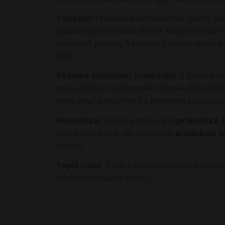
Cvičenie:
Pravidelné vytrvalostné športy, ako
podporujú znižovanie stresu. Nájdite si šport,
transport potravy tráviacim traktom a môže ta
záhy.
Vedomé (dychové) prestávky:
Z času na ča
práce. Krátke strečingové cvičenie alebo šál
nadýchnuť a vydýchnuť s pohybom brušnej st
Probiotiká:
Vedecky testované
probiotiká
namáhané črevá, ale zlepšujú aj
produkciu s
spánku.
Teplá voda:
Teplý kúpeľ dodáva pocit bezpeči
dôsledku trvalého stresu.