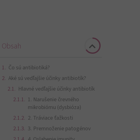
Obsah
Čo sú antibiotiká?
Aké sú vedľajšie účinky antibiotík?
Hlavné vedľajšie účinky antibiotík
1. Narušenie črevného
mikrobiómu (dysbióza)
2. Tráviace ťažkosti
3. Premnoženie patogénov
4. Oslabenie imunity