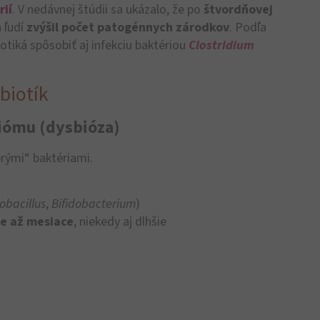
ií
. V nedávnej štúdii sa ukázalo, že po
štvordňovej
 ľudí
zvýšil počet patogénnych zárodkov
. Podľa
otiká spôsobiť aj infekciu baktériou
Clostridium
biotík
iómu (dysbióza)
brými“ baktériami.
obacillus
,
Bifidobacterium
)
e až mesiace
, niekedy aj dlhšie