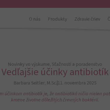
O nás
Produkty
Zdravie čriev
Č
Novinky vo výskume
,
Sťažnosti a poradenstvo
Vedľajšie účinky antibiotík
Barbara Seitler, M.Sc.
11. novembra 2025
 účinkom antibiotík je, že antibiotiká ničia nielen pat
kmene životne dôležitých črevných baktérií.