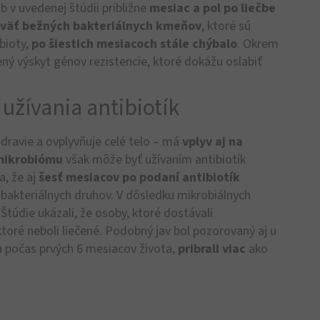
 v uvedenej štúdii približne
mesiac a pol po liečbe
väť bežných bakteriálnych kmeňov
, ktoré sú
bioty,
po šiestich mesiacoch stále chýbalo
. Okrem
šený výskyt génov rezistencie, ktoré dokážu oslabiť
užívania antibiotík
zdravie a ovplyvňuje celé telo – má
vplyv aj na
mikrobiómu
však môže byť užívaním antibiotík
a, že aj
šesť mesiacov po podaní antibiotík
 bakteriálnych druhov. V dôsledku mikrobiálnych
. Štúdie ukázali, že osoby, ktoré dostávali
toré neboli liečené. Podobný jav bol pozorovaný aj u
bu počas prvých 6 mesiacov života,
pribrali viac
ako