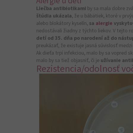
Alergie u detí
Liečba antibiotikami
by sa mala dobre zvá
štúdia ukázala
, že u bábätiek, ktoré v prv
alebo blokátory kyselín,
sa
alergie
vyskytov
nedostávali žiadny z týchto liekov. V tejto r
detí od 35. dňa po narodení až do nástu
preukázať, že existuje jasná súvislosť medzi
Ak dieťa trpí infekciou, malo by sa vopred s
malo by sa tiež objasniť, či je
užívanie ant
Rezistencia/odolnosť vo