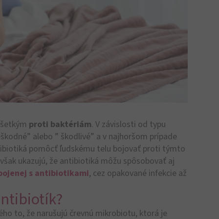
všetkým
proti baktériám
. V závislosti od typu
škodné” alebo ” škodlivé” a v najhoršom prípade
ibiotiká pomôcť ľudskému telu bojovať proti týmto
však ukazujú, že antibiotiká môžu spôsobovať aj
ojenej s antibiotikami
, cez opakované infekcie až
ntibiotík?
ého to, že narušujú črevnú mikrobiotu, ktorá je