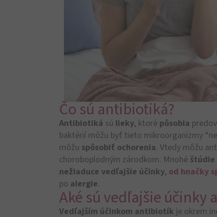
Čo sú antibiotiká?
Antibiotiká
sú
lieky
, ktoré
pôsobia
predo
baktérií môžu byť tieto mikroorganizmy “ne
môžu
spôsobiť ochorenia
. Vtedy môžu ant
choroboplodným zárodkom. Mnohé
štúdie
nežiaduce vedľajšie účinky
,
od hnačky sp
po
alergie
.
Aké sú vedľajšie účinky a
Vedľajším účinkom antibiotík
je okrem in