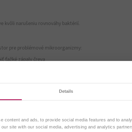
e kvôli narušeniu rovnováhy baktérií.
estor pre problémové mikroorganizmy:
ť ťažké zápaly čreva
, afty, kožné problémy
evujete našu
slovenskú internetovú stránku
. Všetok ob
Details
výlučne pre zákazníkov zo
Slovenska
.
Pokračovať
e content and ads, to provide social media features and to analy
 our site with our social media, advertising and analytics partn