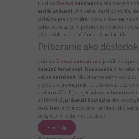
Hoci sa
črevná
mikrobiota
skúmaných osôb
antibiotikami
už z veľkej časti obnovila,
de
dôležité pre normálnu funkciu črevnej mikro
toho vedci zistili u prítomných baktérií zvý
alebo dokonca zrušiť účinok antibiotík.
Priberanie ako dôsledok 
Zdravá
črevná mikrobiota
je dôležitá pre 
telesnú hmotnosť
.
Rovnováha
črevného
vážne
narušená
. Skupina výskumníkov zistil
chýbalo v črevnej mikrobiote deväť bežných
zmien môže dôjsť aj
k nárastu hmotnosti
antibiotiká,
priberali častejšie
ako osoby, k
detí. Deti, ktoré dostávali antibiotickú lieč
deti, ktoré liečbu nedostávali.
Viac tu