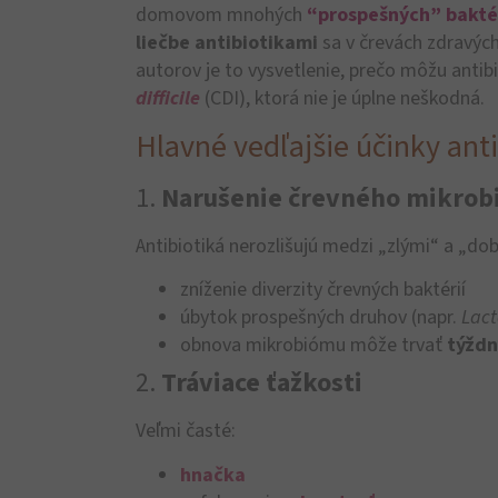
domovom mnohých
“prospešných” baktér
liečbe antibiotikami
sa v črevách zdravých
autorov je to vysvetlenie, prečo môžu antibi
difficile
(CDI), ktorá nie je úplne neškodná.
Hlavné vedľajšie účinky anti
1.
Narušenie črevného mikrob
Antibiotiká nerozlišujú medzi „zlými“ a „do
zníženie diverzity črevných baktérií
úbytok prospešných druhov (napr.
Lact
obnova mikrobiómu môže trvať
týždn
2.
Tráviace ťažkosti
Veľmi časté:
hnačka