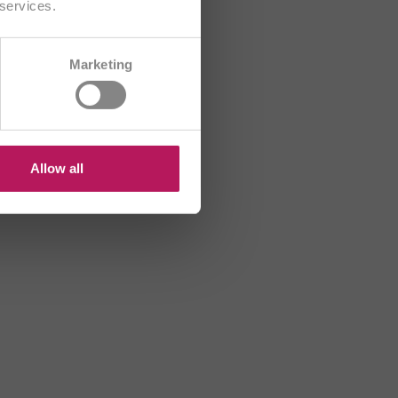
 services.
CH/FR
Marketing
B
HR
US
Allow all