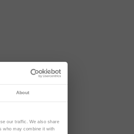
sah je určený
About
se our traffic. We also share
ers who may combine it with