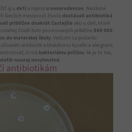
žiť aj u
detí
a najmä
u novorodencov
. Nedávna
ých šiestich mesiacoch života
dostávali antibiotiká
ali približne dvakrát častejšie
ako u detí, ktoré
ozsiahlej štúdii bolo pozorovaných približne
800 000
pu do materskej školy
. Vedcom sa podarilo
 užívaním antibiotík a blokátorov kyselín a alergiami.
kontrolovať, či má
bakteriálnu príčinu
. Ak je to tak,
ibiotík naozaj nevyhnutné
.
či antibiotikám