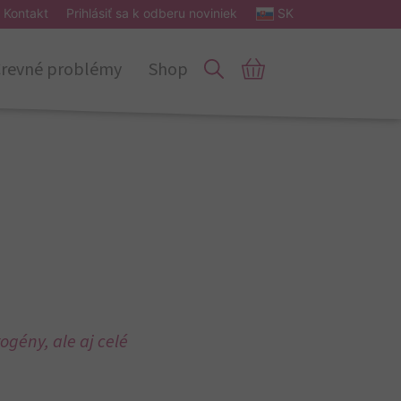
Kontakt
Prihlásiť sa k odberu noviniek
SK
revné problémy
Shop
ogény, ale aj celé