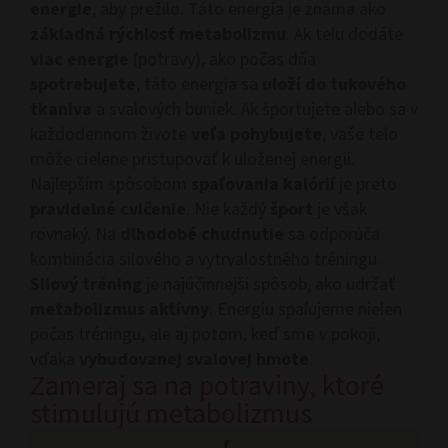
energie
, aby prežilo. Táto energia je známa ako
základná rýchlosť metabolizmu
. Ak telu dodáte
viac energie
(potravy), ako počas dňa
spotrebujete
, táto energia sa
uloží do tukového
tkaniva
a svalových buniek. Ak športujete alebo sa v
každodennom živote
veľa pohybujete
, vaše telo
môže cielene pristupovať k uloženej energii.
Najlepším spôsobom
spaľovania kalórií
je preto
pravidelné cvičenie
. Nie každý
šport
je však
rovnaký. Na
dlhodobé chudnutie
sa odporúča
kombinácia silového a vytrvalostného tréningu.
Silový tréning
je najúčinnejší spôsob, ako udržať
metabolizmus aktívny
. Energiu spaľujeme nielen
počas tréningu, ale aj potom, keď sme v pokoji,
vďaka
vybudovanej svalovej hmote
.
Zameraj sa na potraviny, ktoré
stimulujú metabolizmus