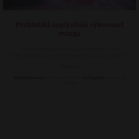
Probiotiká ovplyvňujú výkonnosť
mozgu
Os črevo-mozog sa čoraz viac dostáva do centra
vedeckého záujmu: medzi mozgom a tráviacim traktom…
Čítať viac
Aktualizované:
30. decembra 2025 •
Kategórie:
Novinky vo
výskume