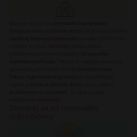
Stres
je skutočnou
metabolickou brzdou
!
Relaxácia alebo
zníženie stresu
sú pre dosiahnutie
ideálnej telesnej hmotnosti
rovnako dôležité ako
cvičenie a výživa.
Neustály stres
vedie k
uvoľňovaniu nadmernej hladiny
stresového
hormónu kortizolu
. Telo na to reaguje obranným
správaním, pri ktorom znižuje
metabolizmus
tukov
,
regeneračné procesy
už neprebiehajú
naplno a
voda sa ukladá
.
Stres
často vedie k
problémom so spánkom
, čo zase zvyšuje
uvoľňovanie
kortizolu
.
Zameraj sa na rovnováhu
mikrobiómu