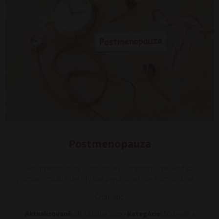
Postmenopauza
Postmenopauza je obdobie po menopauze, keď sa
príznaky môžu ešte istý čas prejavovať, ale hormonálne…
Čítať viac
Aktualizované:
28. októbra 2025 •
Kategórie:
Sťažnosti a