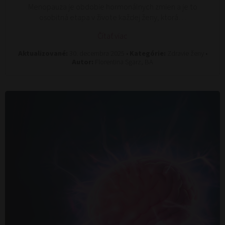
Menopauza je obdobie hormonálnych zmien a je to
osobitná etapa v živote každej ženy, ktorá…
Čítať viac
Aktualizované:
30. decembra 2025 •
Kategórie:
Zdravie ženy •
Autor:
Florentina Sgarz, BA