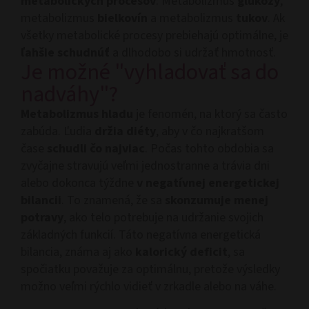
metabolických procesov
: Metabolizmus
glukózy
,
metabolizmus
bielkovín
a metabolizmus
tukov
. Ak
všetky metabolické procesy prebiehajú optimálne, je
ľahšie schudnúť
a dlhodobo si udržať hmotnosť.
Je možné "vyhladovať sa do
nadváhy"?
Metabolizmus hladu
je fenomén, na ktorý sa často
zabúda. Ľudia
držia diéty
, aby v čo najkratšom
čase
schudli čo najviac
. Počas tohto obdobia sa
zvyčajne stravujú veľmi jednostranne a trávia dni
alebo dokonca týždne
v negatívnej energetickej
bilancii
. To znamená, že sa
skonzumuje menej
potravy
, ako telo potrebuje na udržanie svojich
základných funkcií. Táto negatívna energetická
bilancia, známa aj ako
kalorický deficit
, sa
spočiatku považuje za optimálnu, pretože výsledky
možno veľmi rýchlo vidieť v zrkadle alebo na váhe.