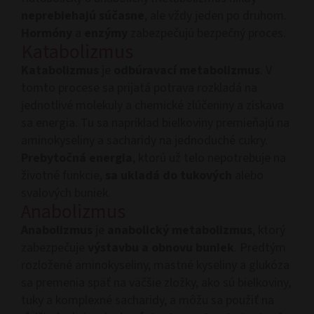
neprebiehajú súčasne
, ale vždy jeden po druhom.
Hormóny
a
enzýmy
zabezpečujú bezpečný proces.
Katabolizmus
Katabolizmus
je
odbúravací metabolizmus
. V
tomto procese sa prijatá potrava rozkladá na
jednotlivé molekuly a chemické zlúčeniny a získava
sa energia. Tu sa napríklad bielkoviny premieňajú na
aminokyseliny a sacharidy na jednoduché cukry.
Prebytočná energia
, ktorú už telo nepotrebuje na
životné funkcie,
sa ukladá do tukových
alebo
svalových buniek.
Anabolizmus
Anabolizmus
je
anabolický metabolizmus
, ktorý
zabezpečuje
výstavbu a obnovu buniek
. Predtým
rozložené aminokyseliny, mastné kyseliny a glukóza
sa premenia späť na väčšie zložky, ako sú bielkoviny,
tuky a komplexné sacharidy, a môžu sa použiť na