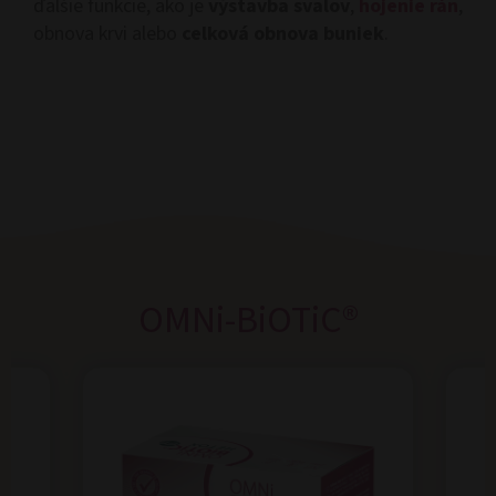
ďalšie funkcie, ako je
výstavba svalov
,
hojenie rán
,
obnova krvi alebo
celková obnova buniek
.
OMNi-BiOTiC®