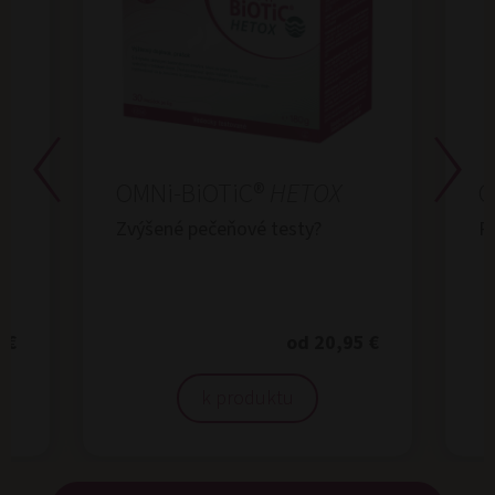
OMNi-BiOTiC®
HETOX
O
Zvýšené pečeňové testy?
R
 €
od 20,95 €
k produktu