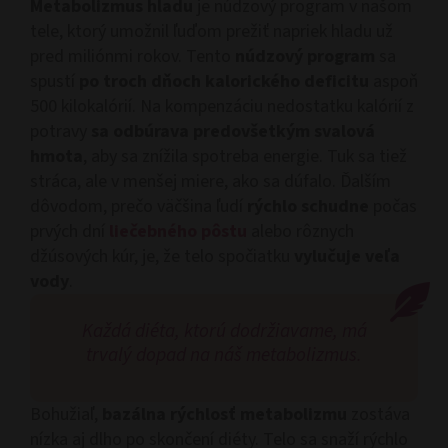
Metabolizmus hladu
je núdzový program v našom
tele, ktorý umožnil ľuďom prežiť napriek hladu už
pred miliónmi rokov. Tento
núdzový program
sa
spustí
po troch dňoch kalorického deficitu
aspoň
500 kilokalórií. Na kompenzáciu nedostatku kalórií z
potravy
sa odbúrava predovšetkým svalová
hmota
, aby sa znížila spotreba energie. Tuk sa tiež
stráca, ale v menšej miere, ako sa dúfalo. Ďalším
dôvodom, prečo väčšina ľudí
rýchlo schudne
počas
prvých dní
liečebného pôstu
alebo rôznych
džúsových kúr, je, že telo spočiatku
vylučuje veľa
vody
.
Každá diéta, ktorú dodržiavame, má
trvalý dopad na náš metabolizmus.
Bohužiaľ,
bazálna rýchlosť metabolizmu
zostáva
nízka aj dlho po skončení diéty. Telo sa snaží rýchlo