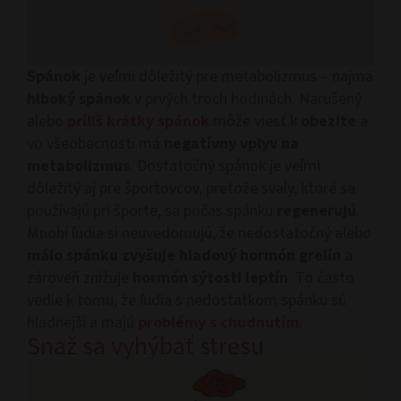
Spánok
je veľmi dôležitý pre metabolizmus – najmä
hlboký spánok
v prvých troch hodinách. Narušený
alebo
príliš krátky spánok
môže viesť k
obezite
a
vo všeobecnosti má
negatívny vplyv na
metabolizmus
. Dostatočný spánok je veľmi
dôležitý aj pre športovcov, pretože svaly, ktoré sa
používajú pri športe, sa počas spánku
regenerujú
.
Mnohí ľudia si neuvedomujú, že nedostatočný alebo
málo spánku zvyšuje hladový hormón grelín
a
zároveň znižuje
hormón sýtosti leptín
. To často
vedie k tomu, že ľudia s nedostatkom spánku sú
hladnejší a majú
problémy s chudnutím
.
Snaž sa vyhýbať stresu