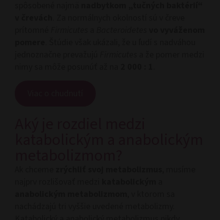
spôsobené najmä
nadbytkom „tučných baktérií“
v črevách
. Za normálnych okolností sú v čreve
prítomné
Firmicutes
a
Bacteroidetes
vo vyváženom
pomere
. Štúdie však ukázali, že u ľudí s nadváhou
jednoznačne prevažujú
Firmicutes
a že pomer medzi
nimy sa môže posunúť až na
2 000 : 1
.
Viac o chudnutí
Aký je rozdiel medzi
katabolickým a anabolickým
metabolizmom?
Ak chceme
zrýchliť svoj metabolizmus
, musíme
najprv rozlišovať medzi
katabolickým
a
anabolickým
metabolizmom
, v ktorom sa
nachádzajú tri vyššie uvedené metabolizmy.
Katabolický a anabolický metabolizmus nikdy