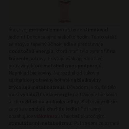
Áno, svoj
metabolizmus
môžeme
stimulovať
jedlom! Dokonca aj na niekoľko hodín. Tento efekt
sa nazýva tepelný účinok jedla a predstavuje
dodatočnú energiu
, ktorú musí telo vynaložiť
na
trávenie
potravy. Existujú však aj jednotlivé
potraviny, ktoré
metabolizmus podporujú
.
Napríklad bielkoviny. Na rozdiel od tukov a
sacharidov potraviny bohaté na
bielkoviny
zrýchľujú metabolizmus
. Dôvodom je to, že telo
musí
vynaložiť veľa energie
na trávenie bielkovín
a ich
rozklad na aminokyseliny
. Bielkoviny dlhšie
zasýtia a
znižujú chuť do jedla
! Potraviny
obsahujúce
vlákninu
sú však tiež skutočnými
stimulátormi metabolizmu
! Patria sem celozrnné