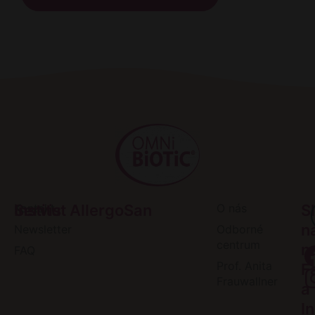
Servis
Kontakt
Institut AllergoSan
O nás
S
n
Newsletter
Odborné
centrum
n
FAQ
Prof. Anita
F
Frauwallner
a
I