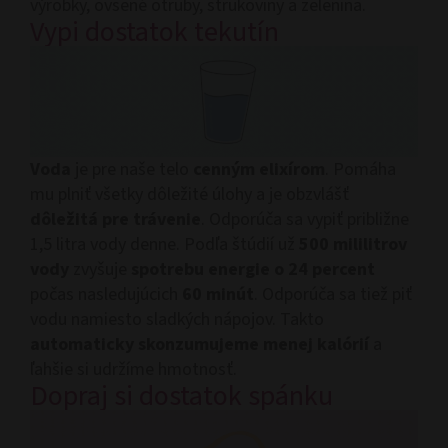
výrobky, ovsené otruby, strukoviny a zelenina.
Vypi dostatok tekutín
Voda
je pre naše telo
cenným elixírom
. Pomáha
mu plniť všetky dôležité úlohy a je obzvlášť
dôležitá pre trávenie
. Odporúča sa vypiť približne
1,5 litra vody denne. Podľa štúdií už
500 mililitrov
vody
zvyšuje
spotrebu energie o 24 percent
počas nasledujúcich
60 minút
. Odporúča sa tiež piť
vodu namiesto sladkých nápojov. Takto
automaticky skonzumujeme menej kalórií
a
ľahšie si udržíme hmotnosť.
Dopraj si dostatok spánku