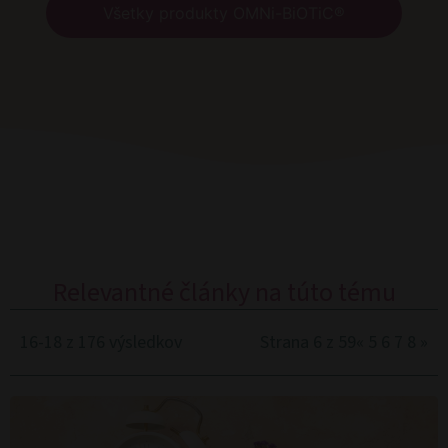
Všetky produkty OMNi-BiOTiC®
Relevantné články na túto tému
16-18 z 176 výsledkov
Strana 6 z 59
«
5
6
7
8
»