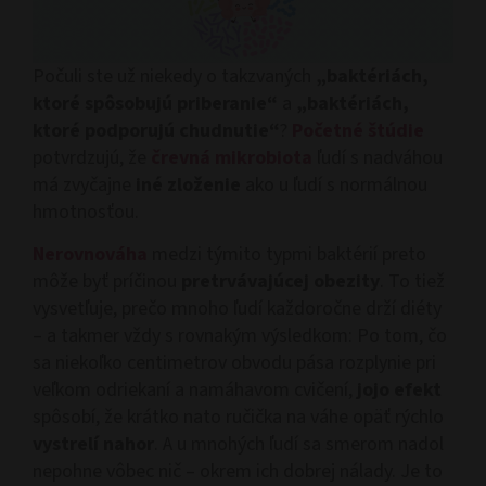
Počuli ste už niekedy o takzvaných
„baktériách,
ktoré spôsobujú priberanie“
a
„baktériách,
ktoré podporujú chudnutie“
?
Početné štúdie
potvrdzujú, že
črevná mikrobiota
ľudí s nadváhou
má zvyčajne
iné zloženie
ako u ľudí s normálnou
hmotnosťou.
Nerovnováha
medzi týmito typmi baktérií preto
môže byť príčinou
pretrvávajúcej obezity
. To tiež
vysvetľuje, prečo mnoho ľudí každoročne drží diéty
– a takmer vždy s rovnakým výsledkom: Po tom, čo
sa niekoľko centimetrov obvodu pása rozplynie pri
veľkom odriekaní a namáhavom cvičení,
jojo efekt
spôsobí, že krátko nato ručička na váhe opäť rýchlo
vystrelí nahor
. A u mnohých ľudí sa smerom nadol
nepohne vôbec nič – okrem ich dobrej nálady. Je to