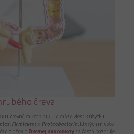
 hrubého čreva
odiť
črevnú mikrobiotu. To môže viesť k úbytku
etes
,
Firmicutes
a
Proteobacteria
, ktorých miesto
kéto zloženie
črevnej mikrobioty
sa často pozoruje