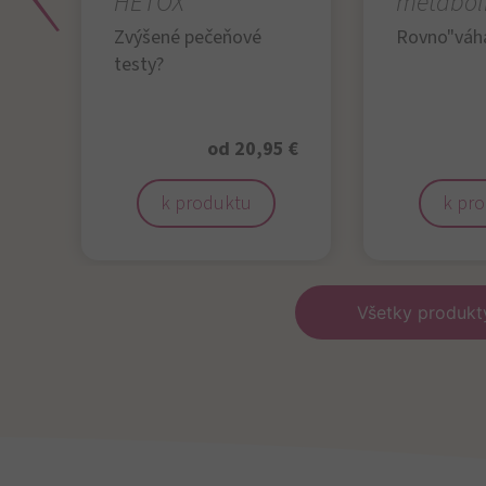
s
HETOX
metabol
Zvýšené pečeňové
Rovno"váha
testy?
 €
od 20,95 €
k produktu
k pr
Všetky produk