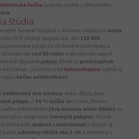
ntibiotická liečba
by preto mohla z dlhodobého
reva
.
a štúdia
setts General Hospital v Bostone analyzoval
údaje
 roku 1976 sleduje skupinu viac ako
120 000
 sa pravidelne pýtajú na ich životné podmienky a
k
dosiahlo vek
nad 60 rokov
a absolvovalo aspoň
žien boli objavené
polypy
, ktoré sú
predstupňom
a odstraňujú. Účastníci pred
kolonoskopiou
vyplnili aj
dzajúcu
liečbu antibiotikami
.
li
antibiotiká
dva mesiace
alebo dlhšie, bola
vané polypy
, o
36 % vyššia
ako u žien, ktoré v
. Liečba antibiotikami
(dva mesiace alebo dlhšie)
vo
s častejšou diagnózou
črevných polypov
. Pomer
cká liečba bola
spojená s
adenómami
s nízkym aj
 patria
adenómy väčšie ako 1 cm
a adenómy s