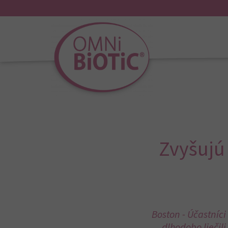
Zvyšujú 
Boston - Účastníc
dlhodobo liečili