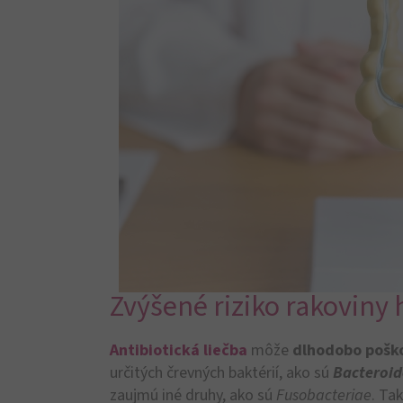
Zvýšené riziko rakoviny
Antibiotická liečba
môže
dlhodobo
pošk
určitých črevných baktérií, ako sú
Bacteroid
zaujmú iné druhy, ako sú
Fusobacteriae
. Ta