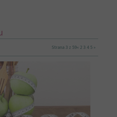
u
Strana 3 z 59
«
2
3
4
5
»