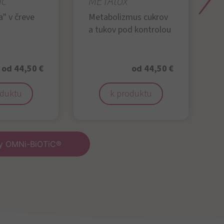
ic
METAtox
S
" v čreve
Metabolizmus cukrov
a tukov pod kontrolou
P
v
r
od 44,50 €
od 44,50 €
oduktu
k produktu
ty OMNi-BiOTiC®