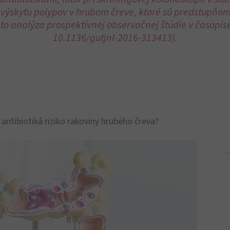
ýskytu polypov v hrubom čreve, ktoré sú predstupňo
to analýza prospektívnej observačnej štúdie v časopise
10.1136/gutjnl-2016-313413).
 antibiotiká riziko rakoviny hrubého čreva?