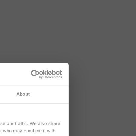
sah je určený
About
se our traffic. We also share
ers who may combine it with