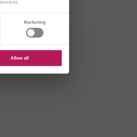
 services.
CH/FR
Marketing
B
HR
US
Allow all
OMNi-BiOTiC®
OMNi-BiOTiC® 10