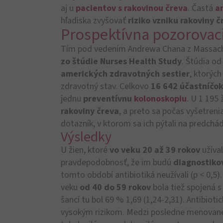
aj u
pacientov s rakovinou čreva
. Častá
a
hľadiska zvyšovať
riziko vzniku rakoviny č
Prospektívna pozorovaci
Tím pod vedením Andrewa Chana z Massachu
zo štúdie
Nurses Health Study
. Štúdia od
amerických zdravotných sestier
, ktorých
zdravotný stav. Celkovo
16 642 účastníčo
jednu
preventívnu
kolonoskopiu
. U 1 195 
rakoviny čreva
, a preto sa počas vyšetreni
dotazník, v ktorom sa ich pýtali na predchá
Výsledky
U žien, ktoré
vo veku 20 až 39 rokov
užíva
pravdepodobnosť, že im budú
diagnostiko
tomto období antibiotiká neužívali (p < 0,5)
veku
od 40 do 59 rokov
bola tiež spojená 
šancí tu bol 69 % 1,69 (1,24-2,31). Antibioti
vysokým rizikom. Medzi posledne menované