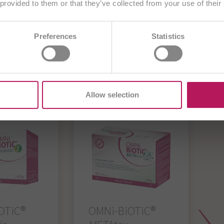
 provided to them or that they’ve collected from your use of their
Zvoliť inú krajinu
AE
BA
BE/NL
BE/FR
BG
Preferences
Statistics
DE
CZ
DE
ES
EU
FR
G
BiOTiC®
U
IT
ME
PL
RO
SI
TR
Allow selection
OTiC®
OMNi-BiOTiC®