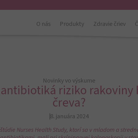
O nás
Produkty
Zdravie čriev
Č
Novinky vo výskume
antibiotiká riziko rakovin
čreva?
8. januára 2024
i štúdie Nurses Health Study, ktorí sa v mladom a stre
 antibiotikami, mali pri skríningovej kolonoskopii v st