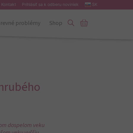
Kontakt
Prihlásiť sa k odberu noviniek
SK
revné problémy
Shop
y hrubého
dnom dospelom veku
aršom veku vyššiu