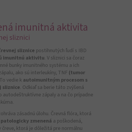
ná imunitná aktivita
nej sliznici
črevnej sliznice
postihnutých ľudí s IBD
 imunitnú aktivitu
. V sliznici sa čoraz
ranné bunky imunitného systému a ich
zápalu, ako sú interleukíny, TNF
(tumor
 To vedie k
autoimunitným procesom s
 sliznice
. Odkiaľ sa berie táto zvýšená
to autodeštruktívne zápaly a na čo prípadne
 skúma.
ohráva zásadnú úlohu. Črevná flóra, ktorá
D patologicky zmenená
a poškodená,
 v čreve, ktorá je dôležitá pre normálnu