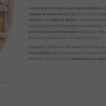
Crohnova choroba
a
ulcerózna kolitída
sú
zápalové ochorenia čriev
. Sú to ochoreni
vyliečiť
, ale
dajú sa liečiť
. V akútnej fáze,
rozhodujúca liečba konvenčnou medicínou.
prírodnými prostriedkami
sa ukázala ako 
akútnej fáze, ako aj vo fáze bez príznakov.
Najlepším základom pre akúkoľvek liečbu je
črevná flóra
, ktorá chráni pred črevnými in
obzvlášť náchylní) a tiež
minimalizuje návr