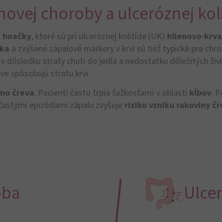
ovej choroby a ulceróznej kol
e hnačky
, ktoré sú pri ulceróznej kolitíde (UK)
hlienovo-krv
čka
a zvýšené zápalové markery v krvi sú tiež typické pre chr
v dôsledku straty chuti do jedla a nedostatku dôležitých živí
eve spôsobujú stratu krvi.
mo čreva
. Pacienti často trpia ťažkosťami v oblasti
kĺbov
. 
častými epizódami zápalu zvyšuje
riziko vzniku rakoviny č
oba
Ulcer