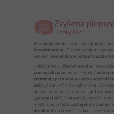
Zvýšená piepust
„Leaky Gut“
V črevnej sliznici
sú susedné
bunky
navz
tesnými spojmi
. Tie sa navzájom uzatvár
bunkami
nemohli prechádzať cudzie lá
Pokiaľ je táto
„črevná bariéra“
neporuše
črevnej sliznice
tvoria skutočný
ochranný
zabraňuje prenikaniu cudzorodých lát
alebo „toxínov“) z črevného traktu do tela
dôsledku zápalových zmien –
je táto črev
„priepustná“
, “ deravá“, bunky už nie sú
medzi sebou, takže
patogény
a
toxíny
mô
preniknúť
do črevnej sliznice a viesť k imun