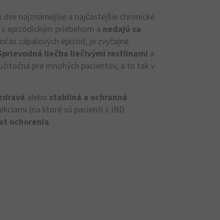
 dve najznámejšie a najčastejšie chronické
a s epizodickým priebehom a
nedajú sa
 počas zápalových epizód, je zvyčajne
Sprievodná liečba liečivými rastlinami
a
užitočná pre mnohých pacientov, a to tak v
zdravá
alebo
stabilná a ochranná
fekciami (na ktoré sú pacienti s IBD
at ochorenia
.