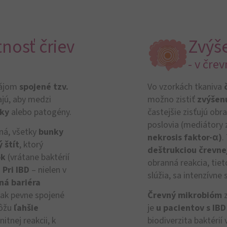
nosť čriev
Zvýše
- v črev
ájom
spojené tzv.
Vo vzorkách tkaniva
ajú, aby medzi
možno zistiť
zvýšenú
tky
alebo patogény.
častejšie zisťujú ob
poslovia (mediátory 
ná, všetky
bunky
nekrosis faktor-α)
.
 štít
, ktorý
deštrukciou črevnej
ok
(vrátane baktérií
obranná reakcia, tie
.
Pri IBD
– nielen v
slúžia, sa intenzívne
ná bariéra
 tak pevne spojené
Črevný mikrobióm
z
žu
ľahšie
je
u pacientov s IB
itnej reakcii, k
biodiverzita baktérií