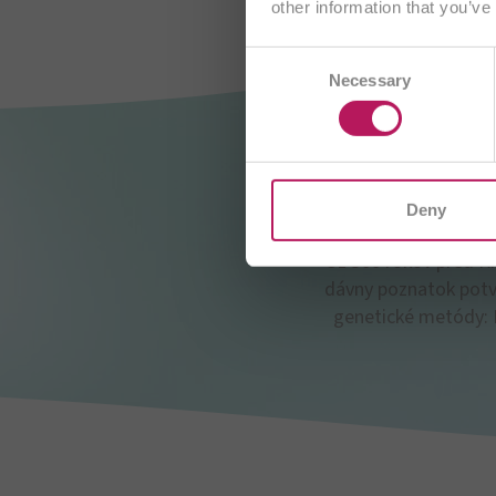
other information that you’ve
Consent
AT
Necessary
Selection
CH/
H
Deny
Už 300 rokov pred Kr
dávny poznatok potvr
genetické metódy: M