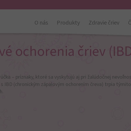
O nás
Produkty
Zdravie čriev
Č
é ochorenia čriev (IBD
účka – príznaky, ktoré sa vyskytujú aj pri žalúdočnej nevoľnos
a s IBD (chronickým zápalovým ochorením čreva) trpia týmito
h.