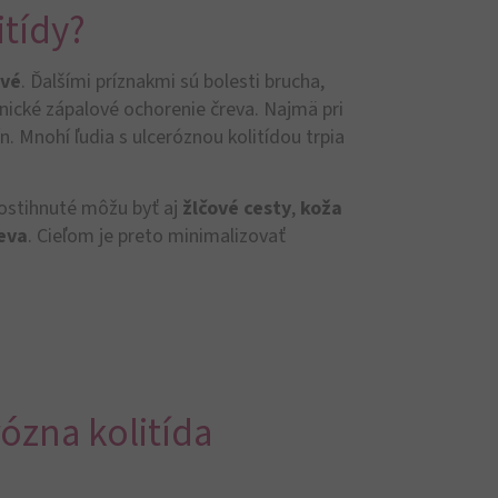
itídy?
avé
. Ďalšími príznakmi sú bolesti brucha,
onické zápalové ochorenie čreva. Najmä pri
n. Mnohí ľudia s ulceróznou kolitídou trpia
Postihnuté môžu byť aj
žlčové cesty
,
koža
reva
. Cieľom je preto minimalizovať
ózna kolitída