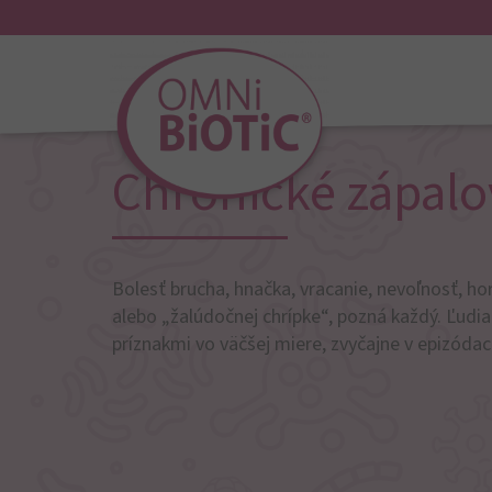
Chronické zápalov
Bolesť brucha, hnačka, vracanie, nevoľnosť, hor
alebo „žalúdočnej chrípke“, pozná každý. Ľudi
príznakmi vo väčšej miere, zvyčajne v epizódac