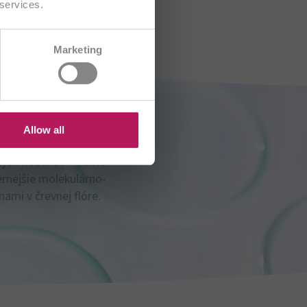
 services.
CH/FR
Marketing
B
HR
US
Allow all
tkých neduhov“. Tento
ernejšie molekulárno-
ami v črevnej flóre.