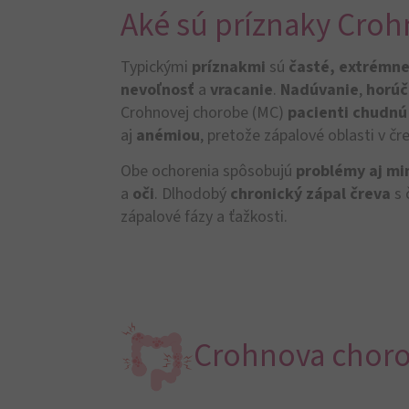
Aké sú príznaky Crohn
Typickými
príznakmi
sú
časté, extrémn
nevoľnosť
a
vracanie
.
Nadúvanie
,
horú
Crohnovej chorobe (MC)
pacienti chudnú
aj
anémiou
, pretože zápalové oblasti v čr
Obe ochorenia spôsobujú
problémy aj mi
a
oči
. Dlhodobý
chronický zápal čreva
s 
zápalové fázy a ťažkosti.
Crohnova chor