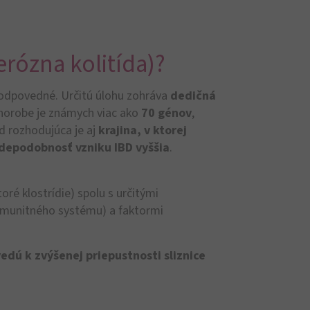
rózna kolitída)?
 zodpovedné. Určitú úlohu zohráva
dedičná
 chorobe je známych viac ako
70 génov
,
ad rozhodujúca je aj
krajina, v ktorej
depodobnosť vzniku IBD vyššia
.
oré klostrídie) spolu s určitými
imunitného systému) a faktormi
vedú k zvýšenej priepustnosti sliznice