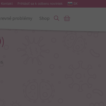
Kontakt
Prihlásiť sa k odberu noviniek
SK
revné problémy
Shop
)
ti