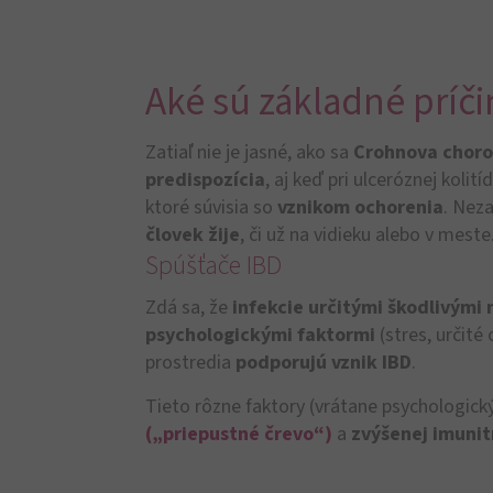
Aké sú základné príči
Zatiaľ nie je jasné, ako sa
Crohnova chor
predispozícia
, aj keď pri ulceróznej kol
ktoré súvisia so
vznikom ochorenia
. Nez
človek žije
, či už na vidieku alebo v meste
Spúšťače IBD
Zdá sa, že
infekcie určitými škodlivým
psychologickými faktormi
(stres, určité
prostredia
podporujú vznik IBD
.
Tieto rôzne faktory (vrátane psychologick
(„priepustné črevo“)
a
zvýšenej imunit