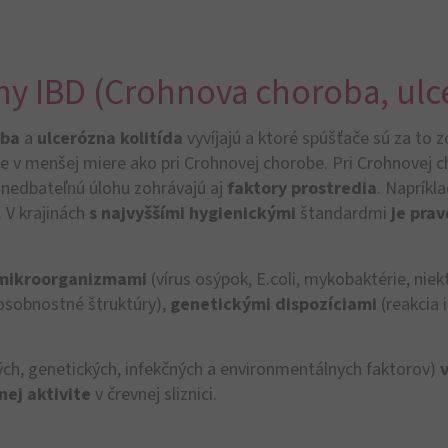
ny IBD (Crohnova choroba, ulce
oba
a
ulcerózna kolitída
vyvíjajú a ktoré spúšťače sú za to
itíde v menšej miere ako pri Crohnovej chorobe. Pri Crohnovej
anedbateľnú úlohu zohrávajú aj
faktory prostredia
. Napríkl
. V krajinách
s najvyššími hygienickými
štandardmi
je prav
i mikroorganizmami
(vírus osýpok, E.coli, mykobaktérie, niekt
 osobnostné štruktúry),
genetickými dispozíciami
(reakcia 
ých, genetických, infekčných a environmentálnych faktorov)
nej aktivite
v črevnej sliznici.