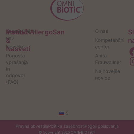
Pomoč
Kontaktirajte
Institut AllergoSan
O nas
S
nas
&
n
Kompetenčni
Novičke
center
Nasveti
Pogosta
Anita
vprašanja
Frauwallner
in
Najnovejše
odgovori
novice
(FAQ)
SI
Pravna obvestila
Politika zasebnosti
Pogoji poslovanja
© Copyright 2026 OMNi-BiOTiC®